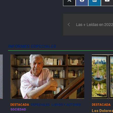
Compartir
Compartir
Compartir
Com
en
en
en
en
X
Facebook
LinkedIn
Ema
(Twitter)
Navegación
Las + Leídas en 202
de
entradas
INFORMES ESPECIALES
DESTACADA
ESPECIALES
SOCIEDAD
ESPECIALES
Los Dolores de la Guerra Flamenca
50 Años del