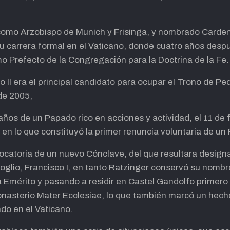
omo Arzobispo de Munich y Frisinga, y nombrado Cardena
 su carrera formal en el Vaticano, donde cuatro años des
mo Prefecto de la Congregación para la Doctrina de la Fe.
 II era el principal candidato para ocupar el Trono de Pe
 de 2005,
años de un Papado rico en acciones y actividad, el 11 de
, en lo que constituyó la primer renuncia voluntaria de u
vocatoria de un nuevo Cónclave, del que resultara design
glio, Francisco I, en tanto Ratzinger conservó su nombr
mérito y pasando a residir en Castel Gandolfo primero 
nasterio Mater Ecclesiae, lo que también marcó un hecho i
do en el Vaticano.