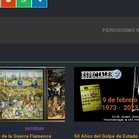
partir
Compartir
Compartir
Compartir
en
en
en
il
Reddit
WhatsApp
Telegram
2
PERIODISMO I
ESPECIALES
 Golpe de Estado
Peripecia vital: Las Tres P de 