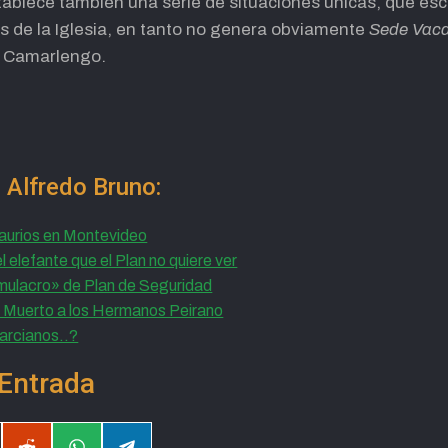
ablece también una serie de situaciones únicas, que esc
s de la Iglesia, en tanto no genera obviamente
Sede Vac
l Camarlengo.
 Alfredo Bruno:
saurios en Montevideo
el elefante que el Plan no quiere ver
imulacro» de Plan de Seguridad
n Muerto a los Hermanos Peirano
marcianos..?
Entrada