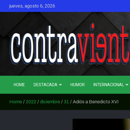
Skip
jueves, agosto 6, 2026
to
content
CONTRAVIENTO
HOME
DESTACADA
HUMOR
INTERNACIONAL
Home
2022
diciembre
31
Adiós a Benedicto XVI