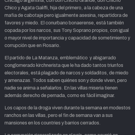
Chicago argentina, con don Chicho Grande, don Chicho
Chico y Agata Galiffi, hija del primero, a la cabeza de una
mafia de cabotaje pero igualmente asesina, repartidora de
favores y miedo. El conurbano bonaerense, está también
copada por los narcos, sus Tony Soprano propios, con igual
o mayor nivel de importancia y capacidad de sometimiento y
corrupción que en Rosario.
El partido de La Matanza, emblemático y abigarrado
conglomerado kirchnerista que le ha dado tantos triunfos
electorales, está plagado de narcos y soldaditos, de miedo
y amenazas. Todos saben quiénes son y donde viven, pero
nadie se anima a señalarlos. En las villas miseria tienen
además derecho de pernada, como es fácil imaginar.
Los capos de la droga viven durante la semana en modestos
ranchos en las villas, pero el fin de semana van a sus
mansiones en los countries y barrios cerrados.