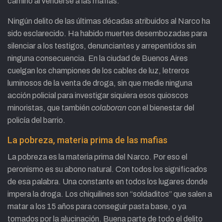
camino al venderse a las mafias.
Ningún delito de las últimas décadas atribuidos al Narco ha
sido esclarecido. Ha habido muertes desembozadas para
silenciar a los testigos, denunciantes y arrepentidos sin
ninguna consecuencia. En la ciudad de Buenos Aires
cuelgan los championes de los cables de luz, letreros
luminosos de la venta de droga, sin que medie ninguna
acción policial para investigar siquiera esos quioscos
minoristas, que también
colaboran
con el bienestar del
policía del barrio.
La pobreza, materia prima de las mafias
La pobreza es la materia prima del Narco. Por eso el
peronismo es su abono natural. Con todos los significados
de esa palabra. Una constante en todos los lugares donde
impera la droga. Los chiquilines son “soldaditos” que salen a
matar a los 15 años para conseguir pasta base, o ya
tomados por la alucinación. Buena parte de todo el delito