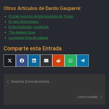
Otros Artículos de Dardo Gasparré:
El gran negocio de los recargos de Trump
El caro dólar barato
Entre la MAGIA y la MAGA
The darkest hour
La primera feta de salame
Comparte esta Entrada
Compartir
Compartir
Compartir
Compartir
Compartir
Compartir
Compartir
en
en
en
en
en
en
en
X
Facebook
LinkedIn
Email
Reddit
WhatsApp
Telegram
(Twitter)
Navegación
Nuestra Zona de Interés
de
entradas
Lomo curado