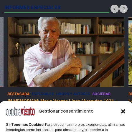
INFORMES ESPECIALES
IEDAD
DESTACADA
ESPECIALES
SOCIEDAD
a 1936 –
Los Dolores de la Guerra Flamenca
13 marzo, 2025
Jorge Martinez Jorge
Gestionar consentimiento
Si! Tenemos Cookies!
Para ofrecer las mejores experiencias, utilizamos
tecnologías como las cookies para almacenar y/o acceder a la