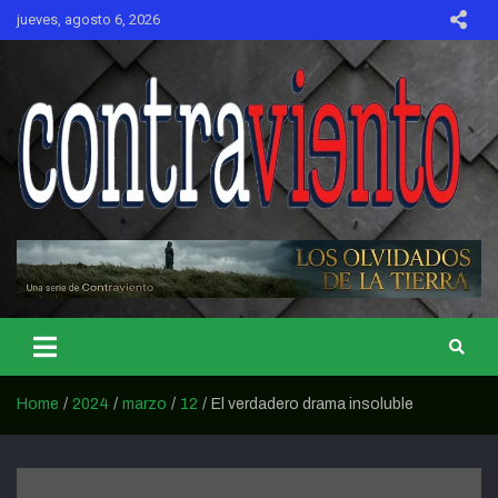
Skip
jueves, agosto 6, 2026
to
content
CONTRAVIENTO
Home
2024
marzo
12
El verdadero drama insoluble