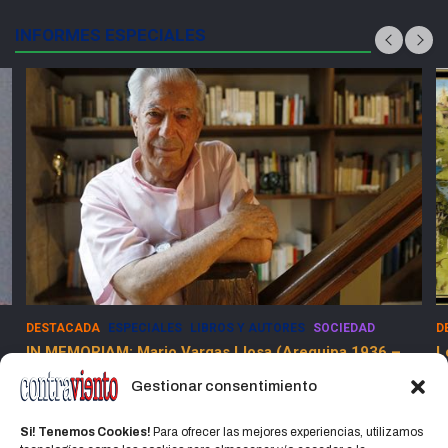
INFORMES ESPECIALES
DESTACADA
ESPECIALES
LIBROS Y AUTORES
SOCIEDAD
D
IN MEMORIAM: Mario Vargas Llosa (Arequipa 1936 –
L
Lima 2025)
Gestionar consentimiento
15 abril, 2025
Jorge Martinez Jorge
Si! Tenemos Cookies!
Para ofrecer las mejores experiencias, utilizamos