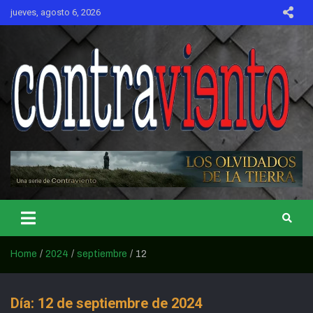
Skip
jueves, agosto 6, 2026
to
content
CONTRAVIENTO
Home
2024
septiembre
12
Día:
12 de septiembre de 2024