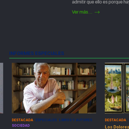
admitir que ello es porque 
Ver más...
Paginación
de
entradas
INFORMES ESPECIALES
DESTACADA
ESPECIALES
SOCIEDAD
ESPECIALES
Los Dolores de la Guerra Flamenca
50 Años del