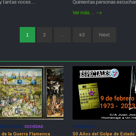
hay tantas voces…
Quinientas personas escuch
Ver más...
1
2
…
43
Next
ESPECIALES
 Golpe de Estado
Peripecia vital: Las Tres P de 