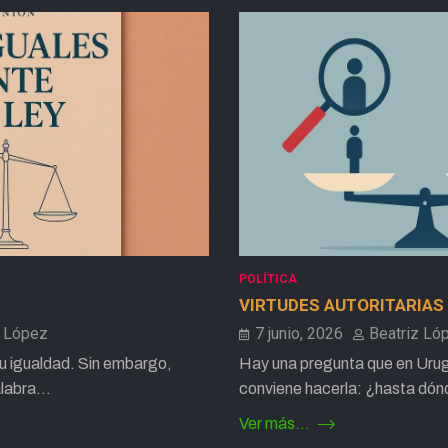
POLÍTICA
VIRTUDES AUTORITARIAS
z López
7 junio, 2026
Beatriz Ló
u igualdad. Sin embargo,
Hay una pregunta que en Urug
palabra…
conviene hacerla: ¿hasta dó
Ver más...