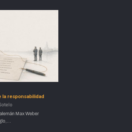
 la responsabilidad
SoteIo
fo alemán Max Weber
iglo,…