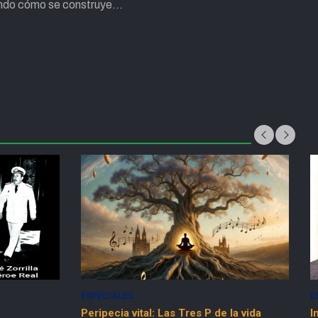
ando cómo se construye…
ESPECIALES
SOCIEDAD
D
S
la vida
In memorian: Hugo Fernández Faingold