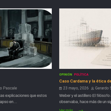
OPINIÓN
POLÍTICA
Caso Cardama y la ética de
no Pascale
23 mayo, 2026
Gerardo 
as explicaciones que estos
Weber y el astillero El filóso
olapso en…
observaba, hace más de un s
Ver más...