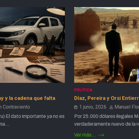
POLÍTICA
 y la cadena que falta
Díaz, Pereira y Orsi Entier
 Contraviento
1 junio, 2026
Manuel Flo
u) El dato importante ya no es
Por 25.000 dólares ilegales M
 una…
verdaderamente nuevo de la r
Ver más...