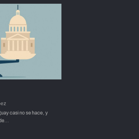
pez
uay casi no se hace, y
nde…