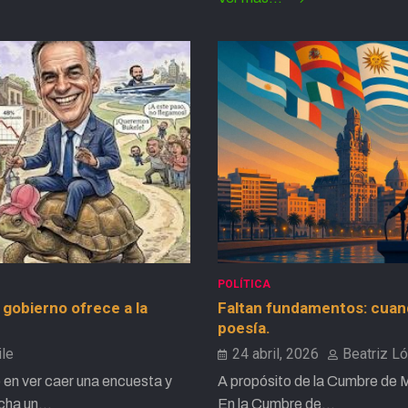
POLÍTICA
 gobierno ofrece a la
Faltan fundamentos: cuand
poesía.
ile
24 abril, 2026
Beatriz L
en ver caer una encuesta y
A propósito de la Cumbre de M
ucha un…
En la Cumbre de…