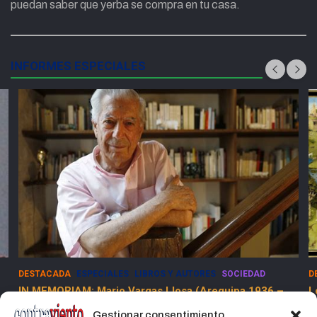
puedan saber que yerba se compra en tu casa.
INFORMES ESPECIALES
DESTACADA
ESPECIALES
LIBROS Y AUTORES
SOCIEDAD
D
IN MEMORIAM: Mario Vargas Llosa (Arequipa 1936 –
L
Lima 2025)
Gestionar consentimiento