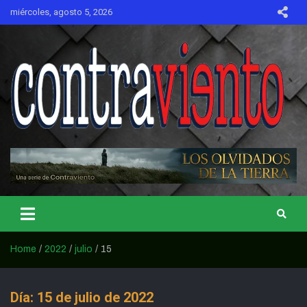
Skip
miércoles, agosto 5, 2026
to
content
CONTRAVIENTO
Home
2022
julio
15
Día:
15 de julio de 2022