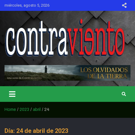
Skip
miércoles, agosto 5, 2026
to
content
CONTRAVIENTO
Home
2023
abril
24
Día:
24 de abril de 2023