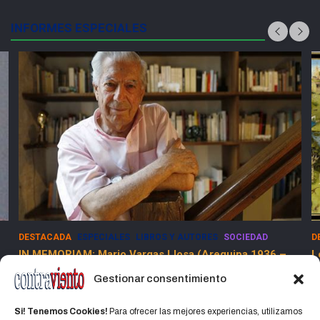
INFORMES ESPECIALES
DESTACADA
ESPECIALES
LIBROS Y AUTORES
SOCIEDAD
D
IN MEMORIAM: Mario Vargas Llosa (Arequipa 1936 –
L
Lima 2025)
Gestionar consentimiento
15 abril, 2025
Jorge Martinez Jorge
Si! Tenemos Cookies!
Para ofrecer las mejores experiencias, utilizamos