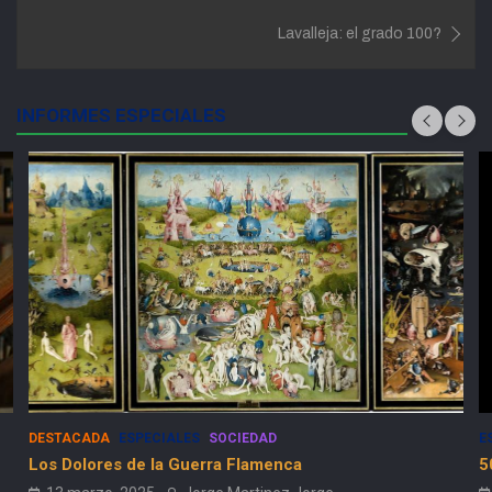
entradas
Lavalleja: el grado 100?
INFORMES ESPECIALES
DESTACADA
ESPECIALES
SOCIEDAD
E
Los Dolores de la Guerra Flamenca
5