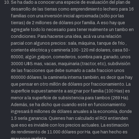
Se ha dado a conocer una especie de evaluación del plan de
desarrollo de las tierras como emprendimiento lechero para 16
familias con una inversión inicial aproximada (sólo por las
tierras) de 2 millones de dólares por familia. A eso hay que
agregarle todo lo necesario para tener realmente un tambo en
condiciones. Para hacerse una idea, acá va una relación
parcial con algunos precios: sala, máquina, tanque de frío ,
corriente eléctrica y caminería 100-120 mil dolares, casa 50-
60000, algún galpon, comederos, sombra para ganado, unos
30000 U$S mas, vacas, maquinaria (tractor, etc), subdivisión
de las fracciones que debe sumarlo a cada fraccion unos
600000 dólares, la caminería interna también, es decir que hay
que pensar en otro millón de dólares por fraccionamiento. La
superficie supuestamente a asignar por familia (100 Has) es
menor a la superficie de subsistencia para tambos (269 Ha).
Además, se ha dicho que cuando esté en funcionamiento
ingresará 8 millones de dólares anuales a la economía, donde
1.5 sería ganancia. Quienes han calculado el ROI entienden
que eso es inviable con los precios actuales. La estimación
de rendimiento de 11.000 dólares por Ha. que han hecho es
muy poco realista.