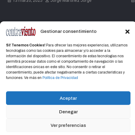
13 marzo, 2025
Jorge Martinez Jorge
Gestionar consentimiento
Si! Tenemos Cookies!
Para ofrecer las mejores experiencias, utilizamos
Home
Política de privacidad
CONTACTO
tecnologías como las cookies para almacenar y/o acceder a la
Política de cookies (UE)
información del dispositivo. El consentimiento de estas tecnologías nos
permitirá procesar datos como el comportamiento de navegación o las
identificaciones únicas en este sitio. No consentir o retirar el
consentimiento, puede afectar negativamente a ciertas características y
funciones. Ve más en
Política de Privacidad
Copyright © 2026
CONTRAVIENTO
Política de privacidad
Portal Hospedado en Hosting Montevideo Más de 15 años de
Aceptar
experiencia en alojamiento web en Uruguay y registro de dominios
Denegar
[b]Sitio alojado en Montevideo Hosting[/b]
Ver preferencias