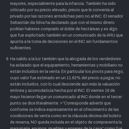
mayores, especialmente para la infancia. También ha sido
criticado por su precio elevado, precio que le convenía al
privado por las razones antedichas pero no al INC. El senador
Sebastián da Silva ha declarado que con el mismo dinero
podrían haberse comprado el doble de hectáreas y es algo
que fue explicitado también en un comunicado de la ARU que
apunta a la toma de decisiones en el INC sin fundamentos
suficientes.
Ha salido a la luz también que la abogada de los vendedores
ha aclarado que el equipamiento, herramientas y mobiliario no
están incluidos en la venta. En particular los pivots para riego,
cuyo valor fue estimado en un 11.62% del precio a pagar, no
están incluidos, con lo cual desciende aún más la valuación
errónea y acomodaticia hecha por el INC. El viernes 16 de
mayo hicieron llegar un comunicado al INC donde en el tercer
punto se dice literalmente: «“Corresponde advertir que
conforme se indica expresamente en el ofrecimiento de las
condiciones de venta como en la cláusula décima del boleto
de reserva, NO queda incluida en el objeto de compraventa la
maquinaria, equipos, muebles y enseres de la casa” como fue