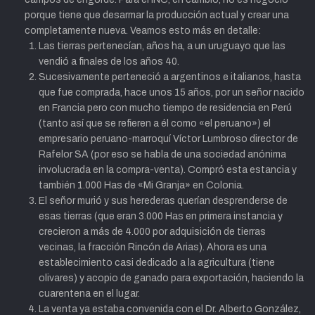
porque tiene que desarmar la producción actual y crear una
completamente nueva. Veamos esto más en detalle:
Las tierras pertenecían, años ha, a un uruguayo que las
vendió a finales de los años 40.
Sucesivamente perteneció a argentinos e italianos, hasta
que fue comprada, hace unos 15 años, por un señor nacido
en Francia pero con mucho tiempo de residencia en Perú
(tanto así que se refieren a él como «el peruano») el
empresario peruano-marroquí Víctor Lumbroso director de
Rafelor SA (por eso se habla de una sociedad anónima
involucrada en la compra-venta). Compró esta estancia y
también 1.000 Has de «Mi Granja» en Colonia.
El señor murió y sus herederas querían desprenderse de
esas tierras (que eran 3.000 Has en primera instancia y
crecieron a más de 4.000 por adquisición de tierras
vecinas, la fracción Rincón de Arias). Ahora es una
establecimiento casi dedicado a la agricultura (tiene
olivares) y acopio de ganado para exportación, haciendo la
cuarentena en el lugar.
La venta ya estaba convenida con el Dr. Alberto González,