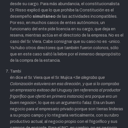
desde su cargo. Para más abundancia, el constitucionalista
Dr. Risso explicó que lo que prohibe la Constitución es el
desempeño
simultáneo
de las actividades incompatibles.
Por eso, en muchos casos de entes autónomos, un
funcionario del ente pide licencia en su cargo, que deja en
reserva, mientras actúa en el directorio de la empresa. No es el
caso del Sr. Viera. Cabe consignar que su caso no es -unico.
Ya hubo otros directores que también fueron colonos, sólo
que en este caso saltó la liebre por el inmenso despropósito
de la compra de la estancia.
Tambi
én dice el Sr. Viera que el Sr. Mujica
«
Se alegraba que
Colonización estuviera en esa dirección, y que si lo compraba
un empresario exitoso del Uruguay (en referencia al productor
frigorífico que ofertó en primera instancia) era porque era un
buen negocio
«
, lo que es un argumento falaz. Era un buen
negocio para el empresario privado porque son tierras linderas
a su propio campo y lo
ntegraría verticalmente, con su rubro
productivo actual, al negocio propio con el frigorífico y sus
campos de engorde. Para el INC, en cambio, no es negocio