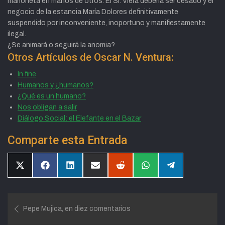
marioneta en manos de otros. El Sr. Viera debería ser cesado y el
negocio de la estancia María Dolores definitivamente
suspendido por inconveniente, inoportuno y manifiestamente
ilegal.
¿Se animará o seguirá la anomia?
Otros Artículos de Oscar N. Ventura:
In fine
Humanos y ¿humanos?
¿Qué es un humano?
Nos obligan a salir
Diálogo Social: el Elefante en el Bazar
Comparte esta Entrada
Compartir
Compartir
Compartir
Compartir
Compartir
Compartir
Compartir
en
en
en
en
en
en
en
X
Facebook
LinkedIn
Email
Reddit
WhatsApp
Telegram
(Twitter)
Navegación
Pepe Mujica, en diez comentarios
de