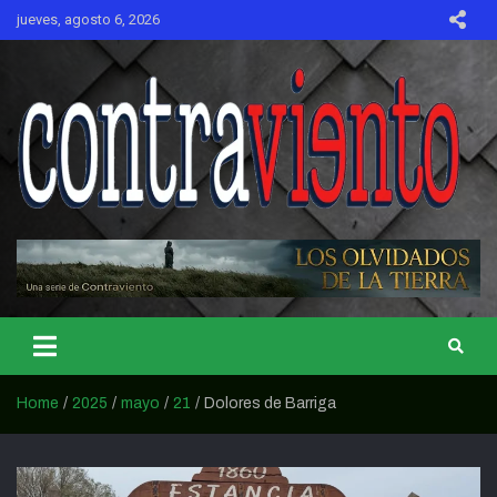
Skip
jueves, agosto 6, 2026
to
content
CONTRAVIENTO
Home
2025
mayo
21
Dolores de Barriga