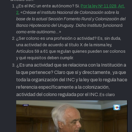
¿
Es el INC un ente autónomo? Si.
Por la ley Nº 11.029, Art.
2
, «
Créase el Instituto Nacional de Colonización sobre la
base de la actual Sección Fomento Rural y Colonización del
Banco Hipotecario del Uruguay. Dicho Instituto funcionará
como
ente autónomo
…
»
¿Ser colono es una profesión o actividad? Es, sin duda,
una actividad de acuerdo al título X de la misma ley,
Artículos 59 a 61 que regulan quienes pueden ser colonos
y qué requisitos deben cumplir.
¿Es una actividad que se relaciona con la Institución a
la que pertenece? Claro que sí y directamente, ya que
toda la organización del INC y la ley que lo regula hace
referencia específicamente a la colonización,
actividad del colono regulada por el INC.
Es claro