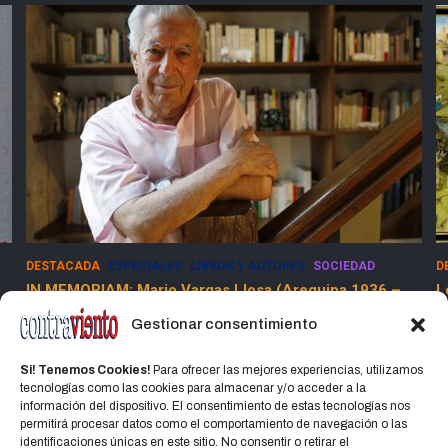
DESTACADA
ESPECIALES
LIBROS Y AUTORES
SOCIEDAD
D
IN MEMORIAM: Mario Vargas Llosa (Arequipa 1936 –
L
Lima 2025)
Gestionar consentimiento
15 abril, 2025
Jorge Martinez Jorge
Si! Tenemos Cookies!
Para ofrecer las mejores experiencias, utilizamos
tecnologías como las cookies para almacenar y/o acceder a la
información del dispositivo. El consentimiento de estas tecnologías nos
permitirá procesar datos como el comportamiento de navegación o las
identificaciones únicas en este sitio. No consentir o retirar el