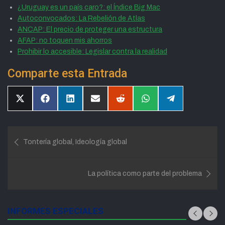
¿Uruguay es un país caro?: el Índice Big Mac
Autoconvocados: La Rebelión de Atlas
ANCAP: El precio de proteger una estructura
AFAP: no toquen mis ahorros
Prohibir lo accesible: Legislar contra la realidad
Comparte esta Entrada
Compartir
Compartir
Compartir
Compartir
Compartir
Compartir
Compartir
en
en
en
en
en
en
en
X
Facebook
LinkedIn
Email
Reddit
WhatsApp
Telegram
(Twitter)
Navegación
Tontería global, Ideología global
de
entradas
La política como parte del problema
INFORMES ESPECIALES