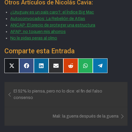
Otros Artículos de Nicolás Cavia:
¿Uruguay es un país caro?: el Índice Big Mac
Autoconvocados: La Rebelión de Atlas
ANCAP: El precio de proteger una estructura
AFAP: no toquen mis ahorros
No le pidas peras al olmo
Comparte esta Entrada
Compartir
Compartir
Compartir
Compartir
Compartir
Compartir
Compartir
en
en
en
en
en
en
en
X
Facebook
LinkedIn
Email
Reddit
WhatsApp
Telegram
(Twitter)
Navegación
El 52% lo piensa, pero no lo dice: el fin del falso
de
consenso
entradas
Mali: la guerra después de la guerra