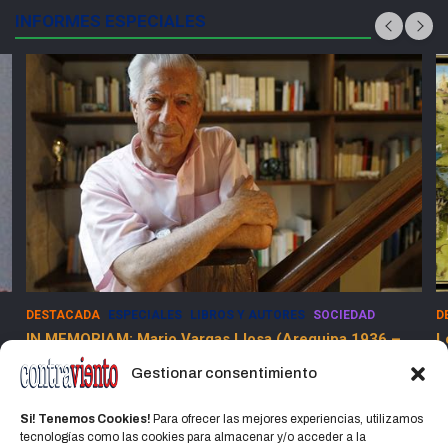
INFORMES ESPECIALES
DESTACADA
ESPECIALES
SOCIEDAD
E
Los Dolores de la Guerra Flamenca
5
13 marzo, 2025
Jorge Martinez Jorge
Gestionar consentimiento
Si! Tenemos Cookies!
Para ofrecer las mejores experiencias, utilizamos
tecnologías como las cookies para almacenar y/o acceder a la