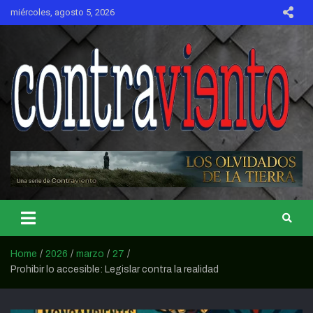
Skip
miércoles, agosto 5, 2026
to
content
CONTRAVIENTO
Home
2026
marzo
27
Prohibir lo accesible: Legislar contra la realidad