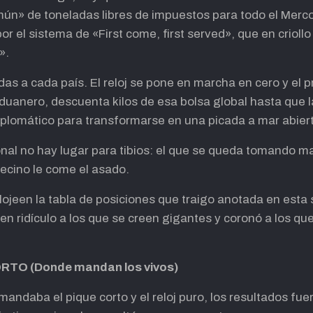
ún» de toneladas libres de impuestos para todo el Merco
 por el sistema de «First come, first served», que en crioll
».
as a cada país. El reloj se pone en marcha en cero y el 
duanero, descuenta kilos de esa bolsa global hasta que l
iplomático para transformarse en una picada a mar abier
nal no hay lugar para tibios: el que se queda tomando ma
ecino le come el asado.
ojeen la tabla de posiciones que traigo anotada en esta s
en ridículo a los que se creen gigantes y coronó a los qu
RTO (Donde mandan los vivos)
andaba el pique corto y el reloj puro, los resultados fue