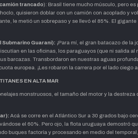
l camión trancado
): Brasil tiene mucho músculo, pero es
 choclo, quisieron doblar con un camión con acoplado y vo
cante, le metió un sobrepaso y se llevó el 85%. El gigant
l Submarino Guaraní):
¡Para mí, el gran batacazo de la 
iscutían en las oficinas, los paraguayos (que ni salida al 
 sus barcazas. Transbordaron en nuestras aguas profundas
cuota europea. ¡Les robaron la carrera por el lado ciego a
 TITANES EN ALTA MAR
elajes monstruosos, el tamaño del motor y la destreza de
ar):
Acá se corre en el Atlántico Sur a 30 grados bajo ce
levándose el 60%. Pero ojo, la flota uruguaya demostró q
o buques factoría y procesando en medio del temporal