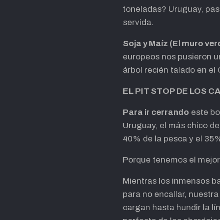
toneladas? Uruguay, pas
servida.
Soja y Maíz (El muro ver
europeos nos pusieron un
árbol recién talado en e
EL PIT STOP DE LOS
Para ir cerrando
este bo
Uruguay, el más chico de 
40% de la pesca y el 35
Porque tenemos el mejor 
Mientras los inmensos ba
para no encallar, nuestr
cargan hasta hundir la l