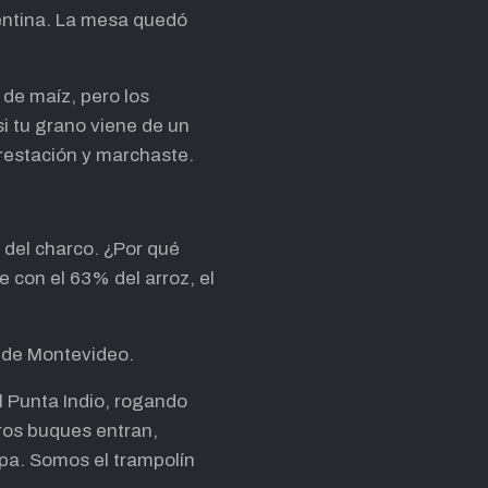
entina. La mesa quedó
 de maíz, pero los
i tu grano viene de un
orestación y marchaste.
o del charco. ¿Por qué
e con el 63% del arroz, el
o de Montevideo.
l Punta Indio, rogando
tros buques entran,
opa. Somos el trampolín