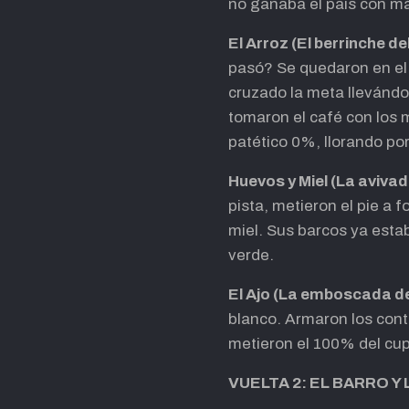
no ganaba el país con más
El Arroz (El berrinche de
pasó? Se quedaron en el 
cruzado la meta llevándo
tomaron el café con los m
patético 0%, llorando po
Huevos y Miel (La aviva
pista, metieron el pie a 
miel. Sus barcos ya est
verde.
El Ajo (La emboscada d
blanco. Armaron los conte
metieron el 100% del cup
VUELTA 2: EL BARRO 