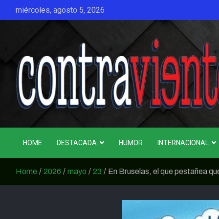
Skip
miércoles, agosto 5, 2026
to
content
CONTRAVIENTO
HOME
DESTACADA
HUMOR
INTERNACIONAL
Home
2026
mayo
23
En Bruselas, el que pestañea qu