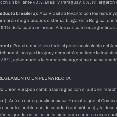
on un brillante 40%. Brasil y Paraguay, 0%. Ni largaron 
educto brasilero):
Acá Brasil se levantó con los ojos in
, armaron mega-buques cisterna. Llegaron a Bélgica, en
96% de la cuota en horas. A los citricultores argentinos 
wood)
: Brasil empujó con todo el peso incalculable del Am
 tribunas!, porque Uruguay demostró que tiene la logístic
 35%, aplastando a la burocracia argentina que se quedó
 REGLAMENTO EN PLENA RECTA
 la Unión Europea cambia las reglas con el auto en march
a!):
Acá se corre por «licencias». Y resulta que el Comis
le encontró problemas de sanidad (antibióticos) y lo descal
uiénes quedaron solos en la pista para comerse esas cuo