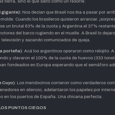
 tierra, sino el que saltó como un resorte.
l gigante):
Nos decían que Brasil nos iba a pasar por arr
molde. Cuando los brasileros quisieron arrancar, ¡sorpre
se un brutal 63% de la cuota y Argentina el 37% restant
otores del barco rugiendo en el muelle. A Brasil lo deja
r televisión y sacando comunicados de queja.
da porteña)
: Acá los argentinos operaron como relojito. A 
fondo y clavaron el 100% de la cuota de huevos (333 tone
aban fondeados en Europa esperando que el semáforo ad
e Cuyo)
: Los mendocinos corrieron como verdaderos con
nedores en silencio, adelantaron los papeles por internet
o en los puertos de España. Una chicana perfecta.
Y LOS PUNTOS CIEGOS