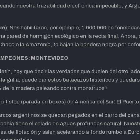
eando nuestra trazabilidad electrónica impecable, y Arg
de):
Nos habilitaron, por ejemplo, 1.000.000 de toneladas
a pared de hormigón ecológico en la recta final. Ahora, s
l Chaco o la Amazonía, te bajan la bandera negra por def
 CAMPEONES: MONTEVIDEO
letín, hay que decir las verdades que duelen del otro lad
la grilla, puede dar estos batacazos históricos y quedars
% de la madera peleando contra monstruos?
pit stop (parada en boxes) de América del Sur: El Puert
rcos argentinos se quedan pegados en el barro del cana
a bahía tiene el calado de aguas profundas natural. Nues
ínea de flotación y salen acelerando a fondo rumbo a Eur