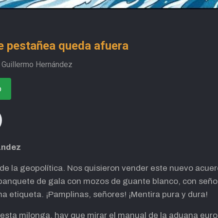
ue pestañea queda afuera
 Guillermo Hernández
o
ández
e la geopolítica. Nos quisieron vender este nuevo acuerd
anquete de gala con mozos de guante blanco, con señore
cha etiqueta. ¡Pamplinas, señores! ¡Mentira pura y dura!
esta milonga, hay que mirar el manual de la aduana europ