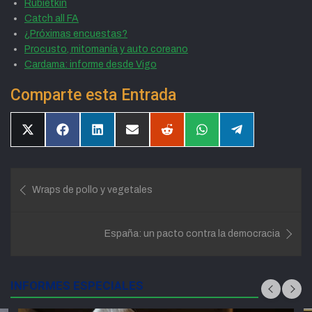
Rubietkin
Catch all FA
¿Próximas encuestas?
Procusto, mitomanía y auto coreano
Cardama: informe desde Vigo
Comparte esta Entrada
Compartir
Compartir
Compartir
Compartir
Compartir
Compartir
Compartir
en
en
en
en
en
en
en
X
Facebook
LinkedIn
Email
Reddit
WhatsApp
Telegram
(Twitter)
Navegación
Wraps de pollo y vegetales
de
entradas
España: un pacto contra la democracia
INFORMES ESPECIALES