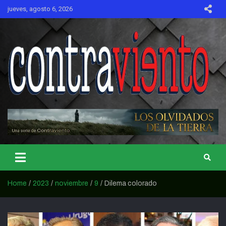
Skip
jueves, agosto 6, 2026
to
content
CONTRAVIENTO
Home
2023
noviembre
9
Dilema colorado