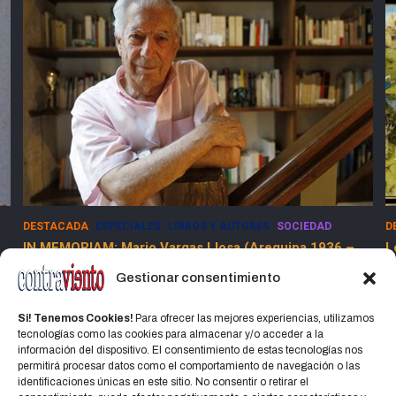
DESTACADA
ESPECIALES
SOCIEDAD
E
Los Dolores de la Guerra Flamenca
5
13 marzo, 2025
Jorge Martinez Jorge
Gestionar consentimiento
Si! Tenemos Cookies!
Para ofrecer las mejores experiencias, utilizamos
tecnologías como las cookies para almacenar y/o acceder a la
información del dispositivo. El consentimiento de estas tecnologías nos
permitirá procesar datos como el comportamiento de navegación o las
identificaciones únicas en este sitio. No consentir o retirar el