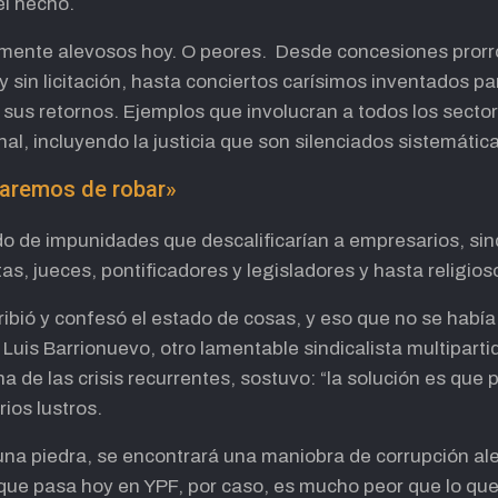
el hecho.
lmente alevosos hoy. O peores. Desde concesiones pror
 sin licitación, hasta conciertos carísimos inventados par
us retornos. Ejemplos que involucran a todos los sectore
nal, incluyendo la justicia que son silenciados sistemáti
paremos de robar»
do de impunidades que descalificarían a empresarios, sindi
tas, jueces, pontificadores y legisladores y hasta religios
ibió y confesó el estado de cosas, y eso que no se había 
 Luis Barrionuevo, otro lamentable sindicalista multipart
na de las crisis recurrentes, sostuvo: “la solución es qu
rios lustros.
na piedra, se encontrará una maniobra de corrupción ale
 que pasa hoy en YPF, por caso, es mucho peor que lo qu