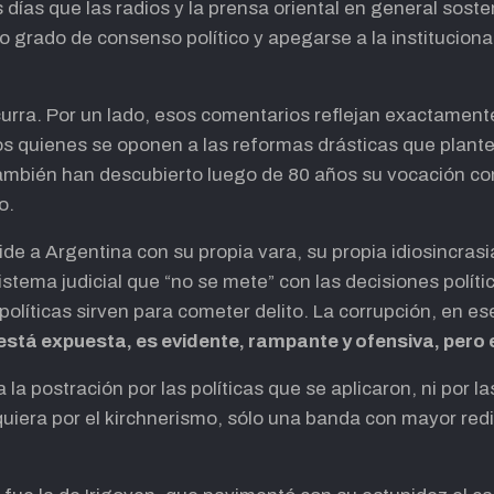
s días que las radios y la prensa oriental en general sost
o grado de consenso político y apegarse a la institucional
curra. Por un lado, esos comentarios reflejan exactamente
s quienes se oponen a las reformas drásticas que plantea
también han descubierto luego de 80 años su vocación con
o.
de a Argentina con su propia vara, su propia idiosincrasia
istema judicial que “no se mete” con las decisiones polític
líticas sirven para cometer delito. La corrupción, en e
está expuesta, es evidente, rampante y ofensiva, pero 
 la postración por las políticas que se aplicaron, ni por 
iquiera por el kirchnerismo, sólo una banda con mayor redi