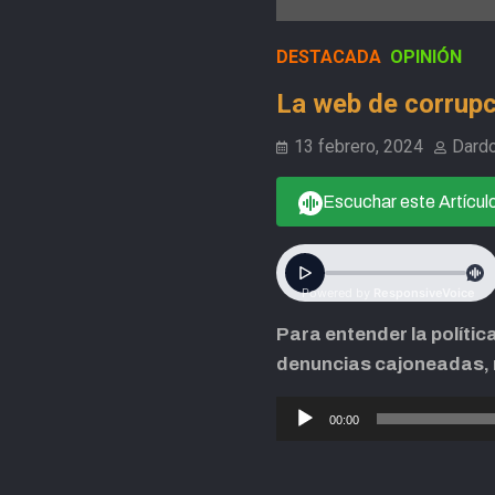
DESTACADA
OPINIÓN
La web de corrupc
13 febrero, 2024
Dard
Escuchar este Artícul
Para entender la polític
denuncias cajoneadas, n
Reproductor
00:00
de
audio