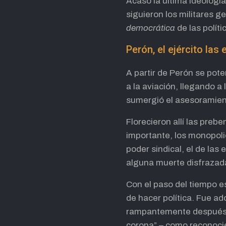
Acaso la última ideologí
siguieron los militares g
democrática
de las polít
Perón, el ejército la
A partir de Perón se poten
a la aviación, llegando a 
sumergió el asesoramien
Florecieron allí las preb
importante, los monopolio
poder sindical, el de la
alguna muerte disfrazada
Con el paso del tiempo 
de hacer política. Fue ad
rampantemente después, c
corona” – como reconoci