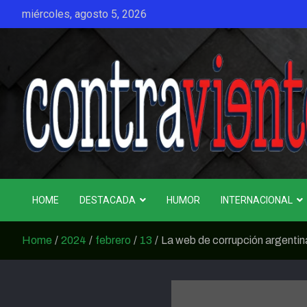
Skip
miércoles, agosto 5, 2026
to
content
CONTRAVIENTO
HOME
DESTACADA
HUMOR
INTERNACIONAL
Home
2024
febrero
13
La web de corrupción argentin