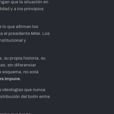
engan que la situación en
flecha
idad y a los principios
arriba/abajo
para
aumentar
 lo que afirman los
o
 el presidente Milei. Los
disminuir
stitucional y
el
volumen.
, su propia historia, su
as, sin diferenciar
se esquema, no está
es impune.
las ideologías que nunca
stribución del botín entre