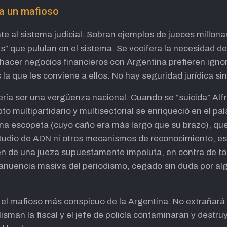
a un mafioso
e al sistema judicial. Sobran ejemplos de jueces millona
es” que pululan en el sistema. Se vocifera la necesidad de
hacer negocios financieros con Argentina prefieren igno
la que les conviene a ellos. No hay seguridad jurídica sin 
ría ser una vergüenza nacional. Cuando se “suicida” Alfr
o multipartidario y multisectorial se enriqueció en el paí
 escopeta (cuyo caño era más largo que su brazo), que l
studio de ADN ni otros mecanismos de reconocimiento, e
n de una jueza supuestamente impoluta, en contra de toda
a anuencia masiva del periodismo, cegado sin duda por alg
ia el mafioso más conspicuo de la Argentina. No extrañar
Nisman la fiscal y el jefe de policía contaminaran y dest