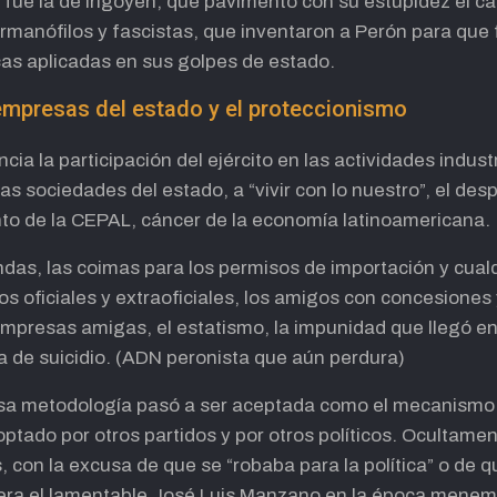
a fue la de Irigoyen, que pavimentó con su estupidez el 
ermanófilos y fascistas, que inventaron a Perón para que 
icas aplicadas en sus golpes de estado.
s empresas del estado y el proteccionismo
cia la participación del ejército en las actividades indust
las sociedades del estado, a “vivir con lo nuestro”, el des
to de la CEPAL, cáncer de la economía latinoamericana.
endas, las coimas para los permisos de importación y cualq
s oficiales y extraoficiales, los amigos con concesiones 
s empresas amigas, el estatismo, la impunidad que llegó e
 de suicidio. (ADN peronista que aún perdura)
esa metodología pasó a ser aceptada como el mecanismo
optado por otros partidos y por otros políticos. Ocultament
on la excusa de que se “robaba para la política” o de q
era el lamentable José Luis Manzano en la época menem