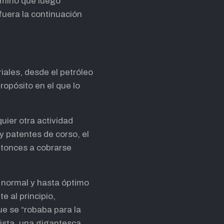
camino que luego
fuera la continuación
riales, desde el petróleo
propósito en el que lo
uier otra actividad
y patentes de corso, el
ntonces a cobrarse
 normal y hasta óptimo
e al principio,
ue se “robaba para la
ista, una gigantesca