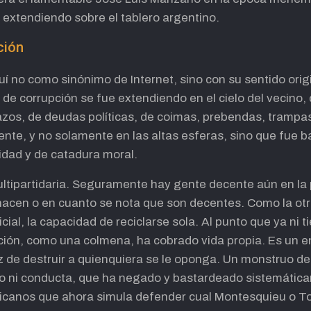
 extendiendo sobre el tablero argentino.
ción
í no como sinónimo de Internet, sino con su sentido origi
 de corrupción se fue extendiendo en el cielo del vecino,
os, de deudas políticas, de coimas, prebendas, trampas, 
e, y no solamente en las altas esferas, sino que fue ba
lidad y de catadura moral.
ltipartidaria. Seguramente hay gente decente aún en la p
acen o en cuanto se nota que son decentes. Como la otr
ficial, la capacidad de reciclarse sola. Al punto que ya ni
ción, como una colmena, ha cobrado vida propia. Es un e
 de destruir a quienquiera se le oponga. Un monstruo de
tido ni conducta, que ha negado y bastardeado sistemática
licanos que ahora simula defender cual Montesquieu o To