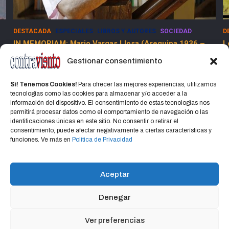
DESTACADA
ESPECIALES
LIBROS Y AUTORES
SOCIEDAD
D
IN MEMORIAM: Mario Vargas Llosa (Arequipa 1936 –
L
Lima 2025)
Gestionar consentimiento
15 abril, 2025
Jorge Martinez Jorge
Si! Tenemos Cookies!
Para ofrecer las mejores experiencias, utilizamos
tecnologías como las cookies para almacenar y/o acceder a la
información del dispositivo. El consentimiento de estas tecnologías nos
permitirá procesar datos como el comportamiento de navegación o las
identificaciones únicas en este sitio. No consentir o retirar el
consentimiento, puede afectar negativamente a ciertas características y
Home
Política de privacidad
CONTACTO
funciones. Ve más en
Política de Privacidad
Política de cookies (UE)
Aceptar
Denegar
Copyright © 2026
CONTRAVIENTO
Política de privacidad
Portal Hospedado en Hosting Montevideo Más de 15 años de
Ver preferencias
experiencia en alojamiento web en Uruguay y registro de dominios