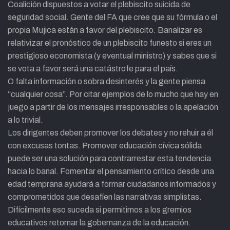
Coalición dispuestos a votar el plebiscito suicida de
seguridad social. Gente del FA que cree que su fórmula o el
propia Mujica están a favor del plebiscito. Banalizar es
relativizar el pronóstico de un plebiscito funesto si eres un
prestigioso economista (y eventual ministro) y sabes que si
se vota a favor será una catástrofe para el país.
O falta información o sobra desinterés y la gente piensa
“cualquier cosa”. Por citar ejemplos de lo mucho que hay en
juego a partir de los mensajes irresponsables o la apelación
a lo trivial.
Los dirigentes deben promover los debates y no rehuir a él
con excusas tontas. Promover educación cívica sólida
puede ser una solución para contrarrestar esta tendencia
hacia lo banal. Fomentar el pensamiento crítico desde una
edad temprana ayudará a formar ciudadanos informados y
comprometidos que desafíen las narrativas simplistas.
Difícilmente eso suceda si permitimos a los gremios
educativos retomar la gobernanza de la educación.