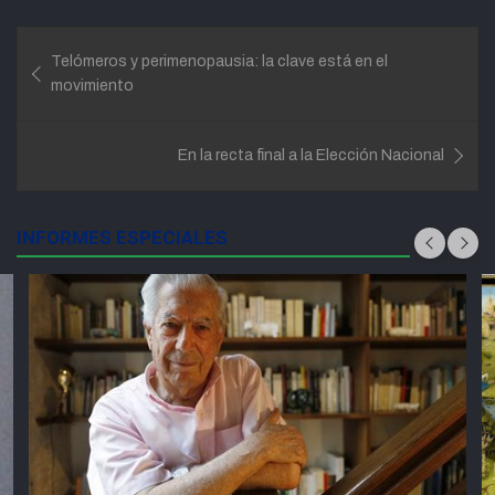
X
Facebook
LinkedIn
Email
Reddit
WhatsApp
Telegram
(Twitter)
Navegación
Telómeros y perimenopausia: la clave está en el
de
movimiento
entradas
En la recta final a la Elección Nacional
INFORMES ESPECIALES