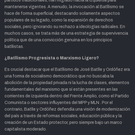
partidos tradicionales, han migrado hacia la izquierda para
mantenerse vigentes. A menudo, la invocación al Batllismo se
hace de forma superficial, destacando solamente aspectos
populares de su legado, como la expansión de derechos
sociales, pero ignorando su rechazo a ideologías radicales. En
muchos casos, se trata más de una estrategia de supervivencia
política que de una convicción genuina en los principios
batllistas.
¿Batllismo Progresista o Marxismo Ligero?
Es crucial destacar que el Batllismo de José Batlle y Ordóñez era
una forma de socialismo democrático que no buscaba la
abolición de la propiedad privada ni la lucha de clases, elementos
fundamentales del marxismo que sí están presentes en las
corrientes de izquierda dentro del Frente Amplio, como el Partido
Comunista o sectores influyentes del MPP y MLN . Por el
contrario, Batlle y Ordóñez defendía una visión de modernización
del país a través de reformas sociales, educación pública y la
creación de un Estado protector, pero siempre bajo un marco
capitalista moderado.