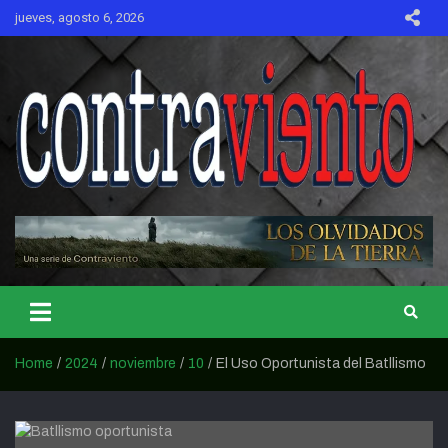
Skip
jueves, agosto 6, 2026
to
content
CONTRAVIENTO
Home
2024
noviembre
10
El Uso Oportunista del Batllismo