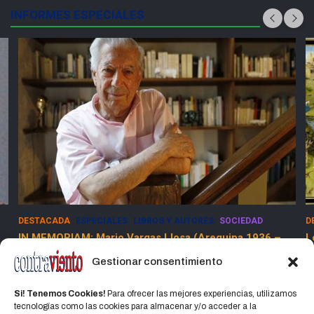
INFORMES ESPECIALES
AD
DESTACADA
ESPECIALES
SOCIEDAD
936 –
Los Dolores de la Guerra Flamenca
13 marzo, 2025
Jorge Martinez Jorge
Gestionar consentimiento
Si! Tenemos Cookies!
Para ofrecer las mejores experiencias, utilizamos
tecnologías como las cookies para almacenar y/o acceder a la