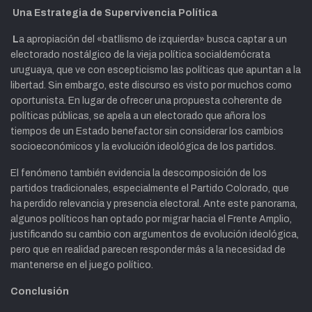
Una Estrategia de Supervivencia Política
L
a apropiación del «batllismo de izquierda» busca captar a un
electorado nostálgico de la vieja política socialdemócrata
uruguaya, que ve con escepticismo las políticas que apuntan a la
libertad. Sin embargo, este discurso es visto por muchos como
oportunista. En lugar de ofrecer una propuesta coherente de
políticas públicas, se apela a un electorado que añora los
tiempos de un Estado benefactor sin considerar los cambios
socioeconómicos y la evolución ideológica de los partidos.
El fenómeno también evidencia la descomposición de los
partidos tradicionales, especialmente el Partido Colorado, que
ha perdido relevancia y presencia electoral. Ante este panorama,
algunos políticos han optado por migrar hacia el Frente Amplio,
justificando su cambio con argumentos de evolución ideológica,
pero que en realidad parecen responder más a la necesidad de
mantenerse en el juego político.
Conclusión