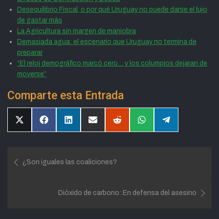
Desequilibrio Fiscal, o por qué Uruguay no puede darse el lujo
de gastar más
La Agricultura sin margen de maniobra
Demasiada agua: el escenario que Uruguay no termina de
preparar
“El reloj demográfico marcó cero… y los columpios dejaran de
moverse”
Comparte esta Entrada
Compartir
Compartir
Compartir
Compartir
Compartir
Compartir
Compartir
en
en
en
en
en
en
en
X
Facebook
LinkedIn
Email
Reddit
WhatsApp
Telegram
(Twitter)
Navegación
¿Son iguales las coaliciones?
de
entradas
Dióxido de carbono: En defensa del asesino