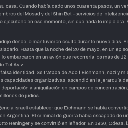
su casa. Cuando había dado unos cuarenta pasos, un veh
embros del Mosad y del Shin Bet –servicios de Inteligencia
o ejecutarlo en ese momento, sin que nada lo impidiera. P
drijo donde lo mantuvieron oculto durante nueve días. 
sladarlo. Hasta que la noche del 20 de mayo, en un episo
o embarcaron en un avión que recorrería los más de 12 
e Tel Aviv.
falsa identidad. Se trataba de Adolf Eichmann, nazi y mi
s capacidades organizativas, ascendió en la jerarquía del
a deportación y aniquilación en campos de concentración
illones de judíos.
ligencia israelí establecer que Eichmann se había convert
o en Argentina. El criminal de guerra había escapado de 
Otto Heninger y se convirtió en leñador. En 1950, Odesa, l