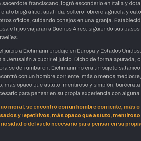
 sacerdote franciscano, logró esconderlo en Italia y dot
lato biográfico: apátrida, soltero, obrero agrícola y catól
otros oficios, cuidando conejos en una granja. Estableci
sa e hijos viajaran a Buenos Aires: siguiendo sus pasos l
raelíes.
el juicio a Eichmann produjo en Europa y Estados Unidos
 a Jerusalén a cubrir el juicio. Dicho de forma apurada, o
ora se derrumbaron. Eichmann no era un sujeto satánico 
ncontró con un hombre corriente, más o menos mediocre
s, más opaco que astuto, mentiroso y simplón, burócrata 
ecesario para pensar en su propia experiencia con alguna
ruo moral, se encontró con un hombre corriente, más 
ados y repetitivos, más opaco que astuto, mentiroso 
uriosidad o del vuelo necesario para pensar en su propi