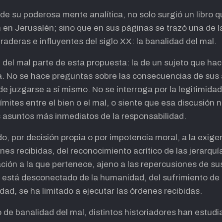
y de su poderosa mente analítica, no solo surgió un libro
en Jerusalén; sino que en sus páginas se trazó una de las
raderas e influyentes del siglo XX: la banalidad del mal.
del mal parte de esta propuesta: la de un sujeto que hace 
ca. No se hace preguntas sobre las consecuencias de sus 
 de juzgarse a sí mismo. No se interroga por la legitimidad
límites entre el bien o el mal, o siente que esa discusión 
os asuntos más inmediatos de la responsabilidad.
o, por decisión propia o por impotencia moral, a la exigen
nes recibidas, del reconocimiento acrítico de las jerarqu
ación a la que pertenece, ajeno a las repercusiones de su
e está desconectado de la humanidad, del sufrimiento de
ad, se ha limitado a ejecutar las órdenes recibidas.
e banalidad del mal, distintos historiadores han estudia