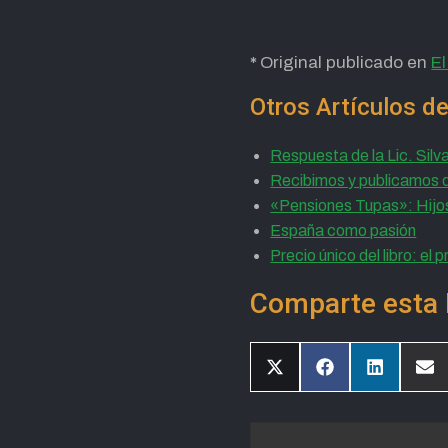
*
Original publicado en
E
Otros Artículos d
Respuesta de la Lic. Sil
Recibimos y publicamos d
«Pensiones Tupas»: Hijos
España como pasión
Precio único del libro: el
Comparte esta 
Compartir
Compartir
Compartir
Com
en
en
en
en
X
Facebook
LinkedIn
Ema
(Twitter)
Navegación