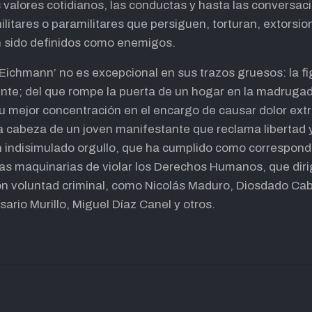
os valores cotidianos, las conductas y hasta las conversa
militares o paramilitares que persiguen, torturan, extorsi
n sido definidos como enemigos.
o Eichmann’ no es excepcional en sus trazos gruesos: la f
ente; del que rompe la puerta de un hogar en la madruga
su mejor concentración en el encargo de causar dolor ex
la cabeza de un joven manifestante que reclama libertad y
n indisimulado orgullo, que ha cumplido como correspond
as maquinarias de violar los Derechos Humanos, que diri
on voluntad criminal, como Nicolás Maduro, Diosdado Cabe
ario Murillo, Miguel Díaz Canel y otros.