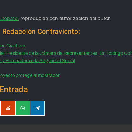
l Debate
, reproducida con autorización del autor.
e Redacción Contraviento:
vana Giachero
el Presidente de la Cámara de Representantes, Dr. Rodrigo Goñ
 y Entenados en la Seguridad Social
 proyecto protege al mostrador
Entrada
partir
Compartir
Compartir
Compartir
en
en
en
il
Reddit
WhatsApp
Telegram