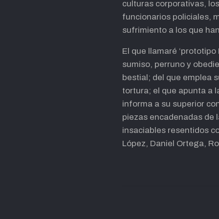
culturas corporativas, l
funcionarios policiales, 
sufrimiento a los que ha
El que llamaré ‘prototip
sumiso, perruno y obedi
bestial; del que emplea 
tortura; el que apunta a 
informa a su superior co
piezas encadenadas de l
insaciables resentidos c
López, Daniel Ortega, Ros