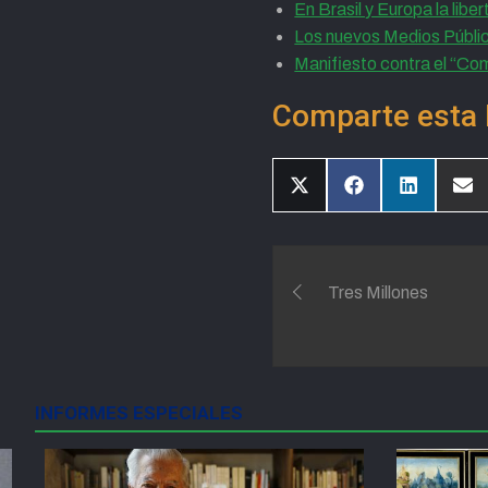
En Brasil y Europa la lib
Los nuevos Medios Públic
Manifiesto contra el “Com
Comparte esta 
Compartir
Compartir
Compartir
Com
en
en
en
en
X
Facebook
LinkedIn
Ema
(Twitter)
Navegación
Tres Millones
de
entradas
INFORMES ESPECIALES