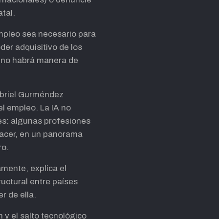
atal.
empleo sea necesario para
der adquisitivo de los
o, no habrá manera de
Gabriel Gurméndez
 el empleo. La IA no
les: algunas profesiones
nacer, en un panorama
ro.
amente, explica el
tructural entre países
r de ella.
 y el salto tecnológico