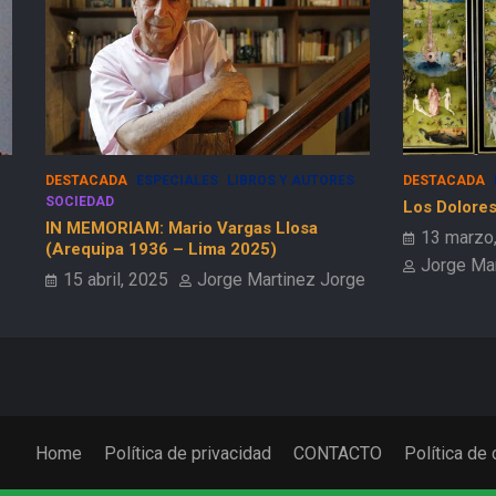
DESTACADA
ESPECIALES
SOCIEDAD
ESPECIALES
Los Dolores de la Guerra Flamenca
50 Años del
13 marzo, 2025
9 febrero
Jorge Martinez Jorge
e
Home
Política de privacidad
CONTACTO
Política de