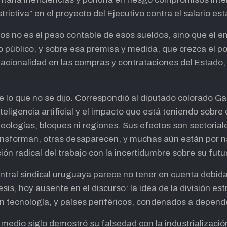
rictiva” en el proyecto del Ejecutivo contra el salario est
os no es el peso contable de esos sueldos, sino que el 
io público, y sobre esa premisa y medida, que crezca el po
y racionalidad en las compras y contrataciones del Estad
ue lo que no se dijo. Correspondió al diputado colorado 
nteligencia artificial y el impacto que está teniendo sobre
ideologías, bloques ni regiones. Sus efectos son sectoria
ransforman, otras desaparecen, y muchas aún están por 
ón radical del trabajo con la incertidumbre sobre su futu
entral sindical uruguaya parece no tener en cuenta debid
esis, hoy ausente en el discurso: la idea de la división es
n tecnología, y países periféricos, condenados a depende
 medio siglo demostró su falsedad con la industrialización