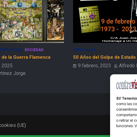
ESPECIALES
 Golpe de Estado
Peripecia vital: Las Tres P de 
(Procedencia, Presencia y P
, 2023
Alfredo Bruno
19 julio, 2026
Jorge Mar
Si! Tenemo
como las coo
consentimien
comportamien
o retirar el
 cookies (UE)
funciones. 