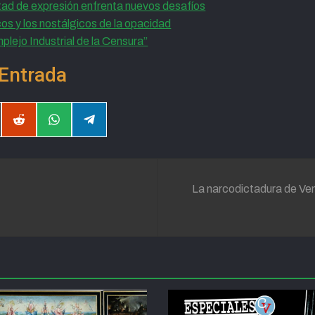
ertad de expresión enfrenta nuevos desafíos
os y los nostálgicos de la opacidad
plejo Industrial de la Censura”
Entrada
partir
Compartir
Compartir
Compartir
en
en
en
il
Reddit
WhatsApp
Telegram
La narcodictadura de Ven