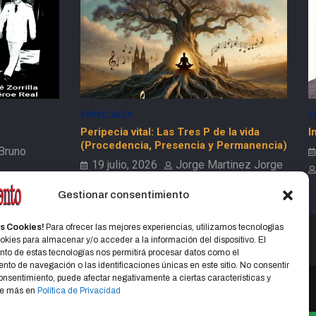
ESPECIALES
SOCIEDAD
D
S
la vida
In memorian: Hugo Fernández Faingold
ermanencia)
I
22 mayo, 2025
(
tinez Jorge
Jorge Martinez Jorge
Gestionar consentimiento
s Cookies!
Para ofrecer las mejores experiencias, utilizamos tecnologías
kies para almacenar y/o acceder a la información del dispositivo. El
to de estas tecnologías nos permitirá procesar datos como el
to de navegación o las identificaciones únicas en este sitio. No consentir
 consentimiento, puede afectar negativamente a ciertas características y
Ve más en
Política de Privacidad