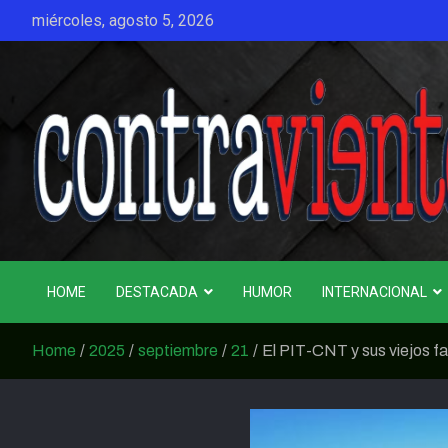
Skip
miércoles, agosto 5, 2026
to
content
CONTRAVIENTO
HOME
DESTACADA
HUMOR
INTERNACIONAL
Home
2025
septiembre
21
El PIT-CNT y sus viejos f