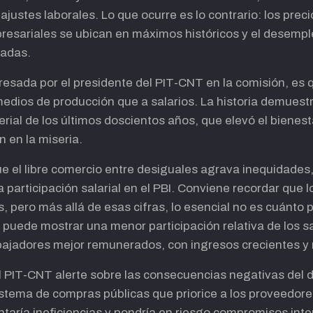
 ajustes laborales. Lo que ocurre es lo contrario: los pre
presariales se ubican en máximos históricos y el desempl
cadas.
resada por el presidente del PIT-CNT en la comisión, es 
edios de producción que a salarios. La historia demuest
rial de los últimos doscientos años, que elevó el bienest
 en la miseria.
ue el libre comercio entre desiguales agrava inequidades
participación salarial en el PBI. Conviene recordar que 
s, pero más allá de esas cifras, lo esencial no es cuánto p
 puede mostrar una menor participación relativa de los sal
bajadores mejor remunerados, con ingresos crecientes y
 PIT-CNT alerte sobre las consecuencias negativas del déf
istema de compras públicas que priorice a los proveedore
entaría ineficiencias y pondría en riesgo compromisos int