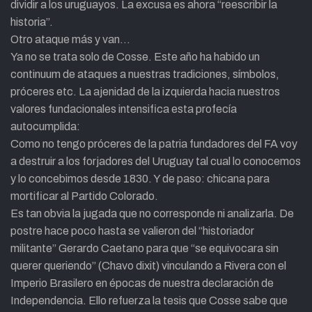
dividir a los uruguayos. La excusa es ahora “reescribir la
historia”.
Otro ataque más y van…
Ya no se trata solo de Cosse. Este año ha habido un
continuum de ataques a nuestras tradiciones, símbolos,
próceres etc. La ajenidad de la izquierda hacia nuestros
valores fundacionales intensifica esta profecía
autocumplida:
Como no tengo próceres de la patria fundadores del FA voy
a destruir a los forjadores del Uruguay tal cual lo conocemos
y lo concebimos desde 1830. Y de paso: chicana para
mortificar al Partido Colorado.
Es tan obvia la jugada que no corresponde ni analizarla. De
postre hace poco hasta se valieron del “historiador
militante” Gerardo Caetano para que “se equivocara sin
querer queriendo” (Chavo dixit) vinculando a Rivera con el
Imperio Brasilero en épocas de nuestra declaración de
Independencia. Ello refuerza la tesis que Cosse sabe que