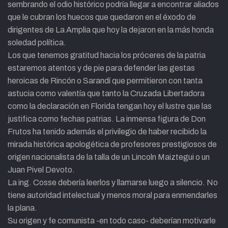
sembrando el odio histórico podría llegar a encontrar aliados
que le cubran los huecos que quedaron en el éxodo de
dirigentes de La Amplia que hoy la dejaron en la más honda
soledad política.
Los que tenemos gratitud hacia los próceres de la patria
estaremos atentos y de pie para defender las gestas
heroicas de Rincón o Sarandí que permitieron con tanta
astucia como valentía que tanto la Cruzada Libertadora
como la declaración en Florida tengan hoy el lustre que las
justifica como fechas patrias. La inmensa figura de Don
Frutos ha tenido además el privilegio de haber recibido la
mirada histórica apologética de profesores prestigiosos de
origen nacionalista de la talla de un Lincoln Maiztegui o un
Juan Pivel Devoto.
La ing. Cosse debería leerlos y llamarse luego a silencio. No
tiene autoridad intelectual y menos moral para enmendarles
la plana.
Su origen y fe comunista -en todo caso- deberían motivarle