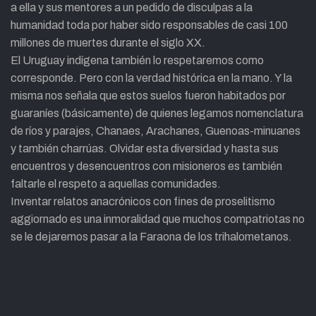
a ella y sus mentores a un pedido de disculpas a la
humanidad toda por haber sido responsables de casi 100
millones de muertes durante el siglo XX.
El Uruguay indígena también lo respetaremos como
corresponde. Pero con la verdad histórica en la mano. Y la
misma nos señala que estos suelos fueron habitados por
guaraníes (básicamente) de quienes legamos nomenclatura
de ríos y parajes, Chanaes, Arachanes, Guenoas-minuanes
y también charrúas. Olvidar esta diversidad y hasta sus
encuentros y desencuentros con misioneros es también
faltarle el respeto a aquellas comunidades.
Inventar relatos anacrónicos con fines de proselitismo
aggiornado es una inmoralidad que muchos compatriotas no
se le dejaremos pasar a la Faraona de los trihalometanos.