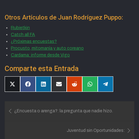
Otros Artículos de Juan Rodríguez Puppo:
Rubietkin
Catch all FA
¿Próximas encuestas?
Procusto, mitomanía y auto coreano
Cardama: informe desde Vigo
Comparte esta Entrada
Compartir
Compartir
Compartir
Compartir
Compartir
Compartir
Compartir
en
en
en
en
en
en
en
X
Facebook
LinkedIn
Email
Reddit
WhatsApp
Telegram
(Twitter)
Navegación
¿Encuesta o arenga?: la pregunta que nadie hizo.
de
entradas
Juventud sin Oportunidades: