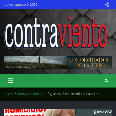
Skip
jueves, agosto 6, 2026
to
content
CONTRAVIENTO
Home
2025
octubre
9
¿Por qué no te callas, Cosse?