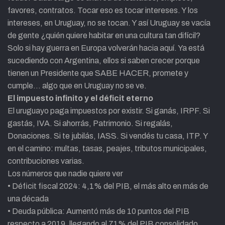
favores, contratos. Tocar eso es tocar intereses. Y los
intereses, en Uruguay, no se tocan. Y así Uruguay se vacía
de gente ¿quién quiere habitar en una cultura tan difícil?
Solo si hay guerra en Europa volverán hacia aquí. Ya está
sucediendo con Argentina, ellos si saben crecer porque
tienen un Presidente que SABE HACER, promete y
cumple… algo que en Uruguay no se ve.
El impuesto infinito y el déficit eterno
El uruguayo paga impuestos por existir. Si ganás, IRPF. Si
gastás, IVA. Si ahorrás, Patrimonio. Si regalás,
Donaciones. Si te jubilás, IASS. Si vendés tu casa, ITP. Y
en el camino: multas, tasas, peajes, tributos municipales,
contribuciones varias.
Los números que nadie quiere ver
• Déficit fiscal 2024: 4,1% del PIB, el más alto en más de
una década
• Deuda pública: Aumentó más de 10 puntos del PIB
respecto a 2019, llegando al 71% del PIB consolidado