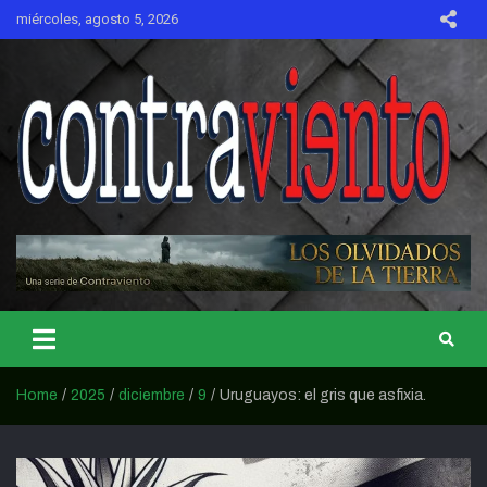
Skip
miércoles, agosto 5, 2026
to
content
CONTRAVIENTO
Home
2025
diciembre
9
Uruguayos: el gris que asfixia.