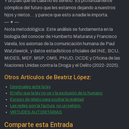
Y un país que se calla no es sereno. Es profundamente
cómplice del futuro que les estamos dejando a nuestros
hijos y nietos… y parece que esto a nadie le importa.
— ✦ —
Nota metodológica: Este análisis se fundamenta en la
biología del conocer de Humberto Maturana y Francisco
Varela, los axiomas de la comunicación humana de Paul
Watzlawick, y datos estadísticos oficiales del INE, BCU,
MIDES, MEF, MSP, OMS, PNUD, OCDE y Oficina de las
Naciones Unidas contra la Droga y el Delito (2022-2025).
Otros Artículos de Beatriz López:
Desiguales ante la ley
El niño que la ley no ve y la exclusión de lo humano
Exceso de relato para ocultar la realidad
Las redes son la factura, no un peligro.
VIRTUDES AUTORITARIAS
Comparte esta Entrada