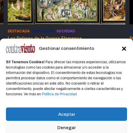
DESTACADA
ESPECIALES
SOCIEDAD
E
Los Dolores de la Guerra Flamenca
5
13 marzo, 2025
Jorge Martinez Jorge
Gestionar consentimiento
Si! Tenemos Cookies!
Para ofrecer las mejores experiencias, utilizamos
tecnologías como las cookies para almacenar y/o acceder a la
información del dispositivo. El consentimiento de estas tecnologías nos
permitirá procesar datos como el comportamiento de navegación o las
identificaciones únicas en este sitio. No consentir o retirar el
consentimiento, puede afectar negativamente a ciertas características y
Home
Política de privacidad
CONTACTO
funciones. Ve más en
Política de Privacidad
Política de cookies (UE)
Aceptar
Denegar
Copyright © 2026
CONTRAVIENTO
Política de privacidad