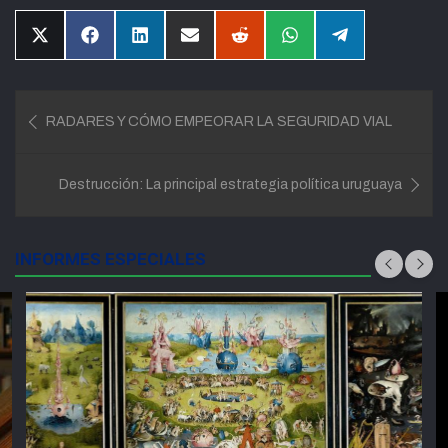
Compartir
Compartir
Compartir
Compartir
Compartir
Compartir
Compartir
en
en
en
en
en
en
en
X
Facebook
LinkedIn
Email
Reddit
WhatsApp
Telegram
(Twitter)
Navegación
RADARES Y CÓMO EMPEORAR LA SEGURIDAD VIAL
de
entradas
Destrucción: La principal estrategia política uruguaya
INFORMES ESPECIALES