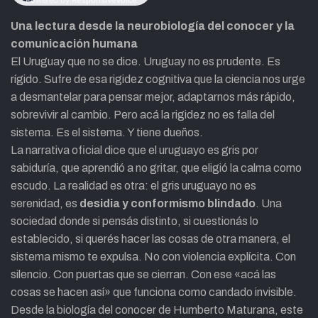
Una lectura desde la neurobiología del conocer y la
comunicación humana
El Uruguay que no se dice. Uruguay no es prudente. Es
rígido. Sufre de esa rigidez cognitiva que la ciencia nos urge
a desmantelar para pensar mejor, adaptarnos más rápido,
sobrevivir al cambio. Pero acá la rigidez no es falla del
sistema. Es el sistema. Y tiene dueños.
La narrativa oficial dice que el uruguayo es gris por
sabiduría, que aprendió a no gritar, que eligió la calma como
escudo. La realidad es otra: el gris uruguayo no es
serenidad, es
desidia y conformismo blindado
. Una
sociedad donde si pensás distinto, si cuestionás lo
establecido, si querés hacer las cosas de otra manera, el
sistema mismo te expulsa. No con violencia explícita. Con
silencio. Con puertas que se cierran. Con ese «acá las
cosas se hacen así» que funciona como candado invisible.
Desde la biología del conocer de Humberto Maturana, este