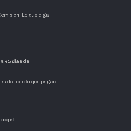
 Comisión. Lo que diga
e a
45 días de
ses de todo lo que pagan
nicipal.