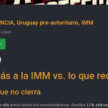
IA, Uruguay pre-autoritario, IMM
z López
o
ás a la IMM vs. lo que re
ue no cierra
r día
entre todos los montevideanos. Recibís
178.166 r