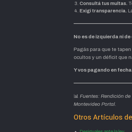
Consultá tus multas.
Te
Exigí transparencia.
La
No es de izquierda ni d
Pagás para que te tapen e
ocultos y un déficit que n
Y vos pagando en fecha 
📊
Fuentes: Rendición d
Montevideo Portal.
Otros Artículos de
Desiguales ante la ley