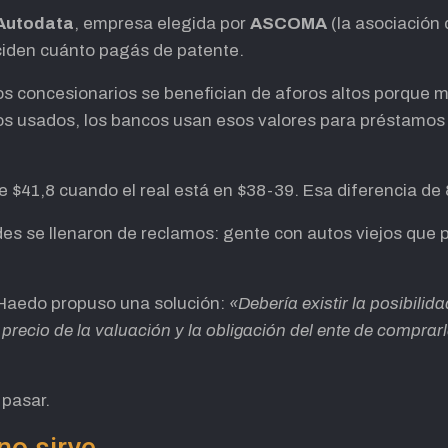
Autodata
, empresa elegida por
ASCOMA
(la asociación 
iden cuánto pagás de patente.
os concesionarios se benefician de aforos altos porque m
de los usados, los bancos usan esos valores para préstamo
 $41,8 cuando el real está en $38-39. Esa diferencia de
des se llenaron de reclamos: gente con autos viejos que
 Haedo propuso una solución:
«Debería existir la posibilid
l precio de la valuación y la obligación del ente de comprarl
 pasar.
no sirve