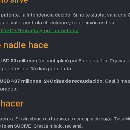
u patente, la Intendencia decide. Si no te gusta, va a una
fija el valor controla el reclamo y su decisión es final.
2025/12/21/uruguay-pre-autoritario/
 nadie hace
USD 90 millones
(se multiplicó por 8 en un año). Equival
mpuestos por 45 días para nada.
USD 497 millones
:
248 días de recaudación
. Casi 8 me
porados.
 hacer
cuenta.
Sin alumbrado en tu zona, no corresponde pagar Tasa Mu
auto en SUCIVE.
Si está inflado, reclamá.