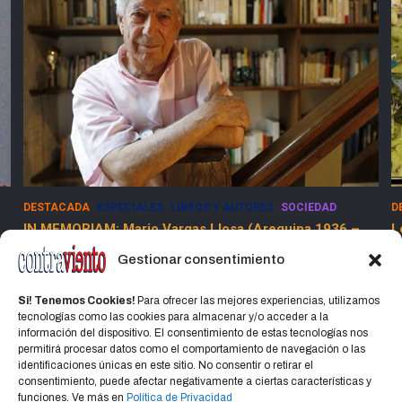
DESTACADA
ESPECIALES
LIBROS Y AUTORES
SOCIEDAD
D
IN MEMORIAM: Mario Vargas Llosa (Arequipa 1936 –
L
Lima 2025)
Gestionar consentimiento
15 abril, 2025
Jorge Martinez Jorge
Si! Tenemos Cookies!
Para ofrecer las mejores experiencias, utilizamos
tecnologías como las cookies para almacenar y/o acceder a la
información del dispositivo. El consentimiento de estas tecnologías nos
permitirá procesar datos como el comportamiento de navegación o las
identificaciones únicas en este sitio. No consentir o retirar el
consentimiento, puede afectar negativamente a ciertas características y
Home
Política de privacidad
CONTACTO
funciones. Ve más en
Política de Privacidad