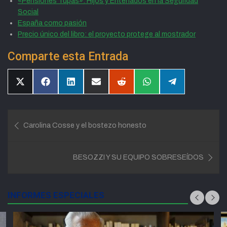
«Pensiones Tupas»: Hijos y Entenados en la Seguridad
Social
España como pasión
Precio único del libro: el proyecto protege al mostrador
Comparte esta Entrada
Compartir
Compartir
Compartir
Compartir
Compartir
Compartir
Compartir
en
en
en
en
en
en
en
X
Facebook
LinkedIn
Email
Reddit
WhatsApp
Telegram
(Twitter)
Navegación
Carolina Cosse y el bostezo honesto
de
entradas
BESOZZI Y SU EQUIPO SOBRESEÍDOS
INFORMES ESPECIALES