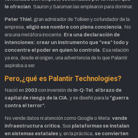
le ofrecían
. Sauron y Saruman las emplearon para dominar.
Peter Thiel
, gran admirador de Tolkien y cofundador de la
empresa,
eligió ese nombre con plena conciencia
. No
era una metáfora inocente.
Era una declaración de
intenciones: crear un instrumento que “vea” todo y
concentre el poder en quien lo controla
. Esa relación
ya era, desde el origen, una advertencia de lo que Palantir
aspiraba a ser.
Pero,¿qué es Palantir Technologies?
Nació en
2003
con inversión de
In-Q-Tel
,
el brazo de
capital de riesgo de la CIA
, y se diseñó para la
“guerra
contra el terror”.
No vende datos ni atención como Google o Meta:
vende
infraestructura crítica
. Sus
plataformas se instalan
en sistemas estatales
y, en la práctica,
se convierten