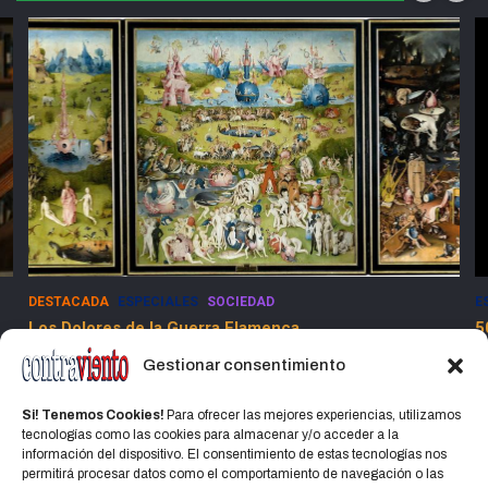
DESTACADA
ESPECIALES
SOCIEDAD
E
Los Dolores de la Guerra Flamenca
5
13 marzo, 2025
Jorge Martinez Jorge
Gestionar consentimiento
Si! Tenemos Cookies!
Para ofrecer las mejores experiencias, utilizamos
tecnologías como las cookies para almacenar y/o acceder a la
información del dispositivo. El consentimiento de estas tecnologías nos
permitirá procesar datos como el comportamiento de navegación o las