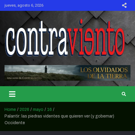
Skip
jueves, agosto 6, 2026
to
content
CONTRAVIENTO
Home
2026
mayo
16
Palantir: las piedras videntes que quieren ver (y gobernar)
Occidente