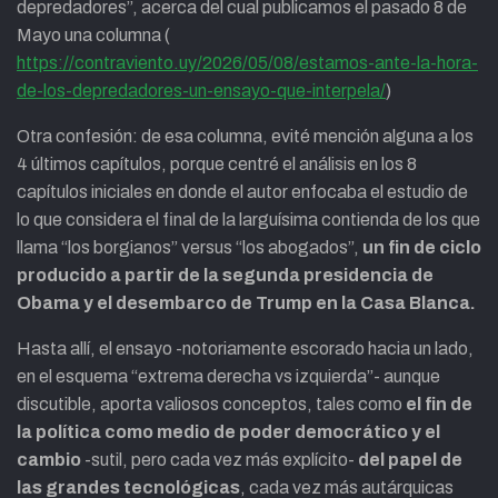
depredadores”, acerca del cual publicamos el pasado 8 de
Mayo una columna (
https://contraviento.uy/2026/05/08/estamos-ante-la-hora-
de-los-depredadores-un-ensayo-que-interpela/
)
Otra confesión: de esa columna, evité mención alguna a los
4 últimos capítulos, porque centré el análisis en los 8
capítulos iniciales en donde el autor enfocaba el estudio de
lo que considera el final de la larguísima contienda de los que
llama “los borgianos” versus “los abogados”,
un fin de ciclo
producido a partir de la segunda presidencia de
Obama y el desembarco de Trump en la Casa Blanca.
Hasta allí, el ensayo -notoriamente escorado hacia un lado,
en el esquema “extrema derecha vs izquierda”- aunque
discutible, aporta valiosos conceptos, tales como
el fin de
la política como medio de poder democrático y el
cambio
-sutil, pero cada vez más explícito-
del papel de
las grandes tecnológicas
, cada vez más autárquicas