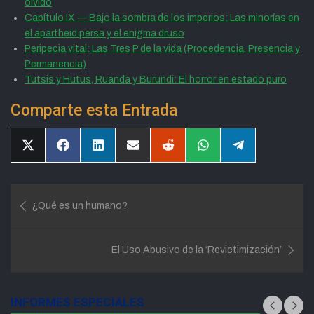
olvido
Capítulo IX — Bajo la sombra de los imperios: Las minorías en
el apartheid persa y el enigma druso
Peripecia vital: Las Tres P de la vida (Procedencia, Presencia y
Permanencia)
Tutsis y Hutus, Ruanda y Burundi: El horror en estado puro
Comparte esta Entrada
Compartir
Compartir
Compartir
Compartir
Compartir
Compartir
Compartir
en
en
en
en
en
en
en
X
Facebook
LinkedIn
Email
Reddit
WhatsApp
Telegram
(Twitter)
Navegación
¿Qué es un humano?
de
entradas
El Uso Abusivo de la ‘Revictimización’
INFORMES ESPECIALES