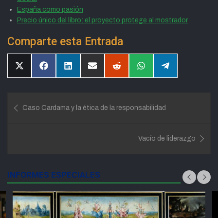
España como pasión
Precio único del libro: el proyecto protege al mostrador
Comparte esta Entrada
Compartir
Compartir
Compartir
Compartir
Compartir
Compartir
Compartir
en
en
en
en
en
en
en
X
Facebook
LinkedIn
Email
Reddit
WhatsApp
Telegram
(Twitter)
Navegación
Caso Cardama y la ética de la responsabilidad
de
entradas
Vacío de liderazgo
INFORMES ESPECIALES