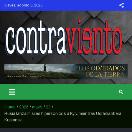
Skip
jueves, agosto 6, 2026
to
content
CONTRAVIENTO
Home
2026
mayo
23
Rusia lanza misiles hipersónicos a Kyiv, mientras Ucrania libera
Kupiansk