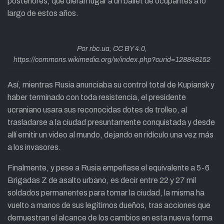
posteriores, que dieran lugar a un ballet de ocupantes a lo
largo de estos años.
Por rbc.ua, CC BY 4.0,
https://commons.wikimedia.org/w/index.php?curid=128848152
Así, mientras Rusia anunciaba su control total de Kupiansk y
haber terminado con toda resistencia, el presidente
ucraniano usara sus reconocidas dotes de trolleo, al
trasladarse a la ciudad presuntamente conquistada y desde
allí emitir un video al mundo, dejando en ridículo una vez más
a los invasores.
Finalmente, y pese a Rusia empeñase el equivalente a 5-6
Brigadas Z de asalto urbano, es decir entre 22 y 27 mil
soldados permanentes para tomar la ciudad, la misma ha
vuelto a manos de sus legítimos dueños, tras acciones que
demuestran el alcance de los cambios en esta nueva forma