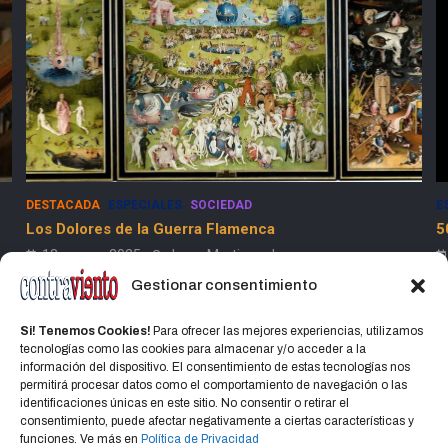
DESTACADA
ESPECIALES
SOCIEDAD
E
Los Dolores de la Guerra Flamenca
5
13 marzo, 2025
Jorge Martinez Jorge
Gestionar consentimiento
Si! Tenemos Cookies!
Para ofrecer las mejores experiencias, utilizamos
tecnologías como las cookies para almacenar y/o acceder a la
información del dispositivo. El consentimiento de estas tecnologías nos
permitirá procesar datos como el comportamiento de navegación o las
identificaciones únicas en este sitio. No consentir o retirar el
Home
Política de privacidad
CONTACTO
consentimiento, puede afectar negativamente a ciertas características y
Política de cookies (UE)
funciones. Ve más en
Política de Privacidad