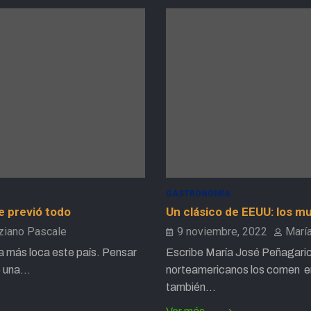
GASTRONOMÍA
e previó todo
Un clásico de EEUU: los m
ziano Pascale
9 noviembre, 2022
Marí
 más loca este país. Pensar
Escribe María José Peñagari
e una…
norteamericanos los comen e
también…