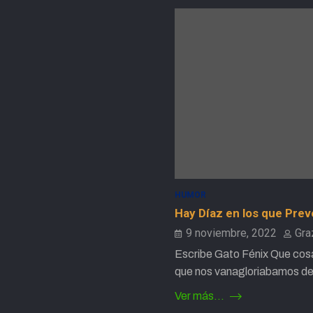
HUMOR
Hay Díaz en los que Prev
9 noviembre, 2022
Gra
Escribe Gato Fénix Que cosa
que nos vanagloriabamos d
Ver más...