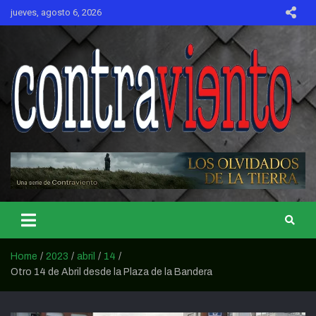
Skip
jueves, agosto 6, 2026
to
content
CONTRAVIENTO
Home
2023
abril
14
Otro 14 de Abril desde la Plaza de la Bandera