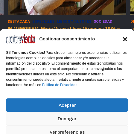
DESTACADA
ESPECIALES
LIBROS Y AUTORES
SOCIEDAD
D
IN MEMORIAM: Mario Vargas Llosa (Arequipa 1936 –
L
Lima 2025)
Gestionar consentimiento
15 abril, 2025
Jorge Martinez Jorge
Si! Tenemos Cookies!
Para ofrecer las mejores experiencias, utilizamos
tecnologías como las cookies para almacenar y/o acceder a la
información del dispositivo. El consentimiento de estas tecnologías nos
permitirá procesar datos como el comportamiento de navegación o las
identificaciones únicas en este sitio. No consentir o retirar el
consentimiento, puede afectar negativamente a ciertas características y
Home
Política de privacidad
CONTACTO
funciones. Ve más en
Política de Privacidad
Política de cookies (UE)
Aceptar
Denegar
Copyright © 2026
CONTRAVIENTO
Política de privacidad
Portal Hospedado en Hosting Montevideo Más de 15 años de
Ver preferencias