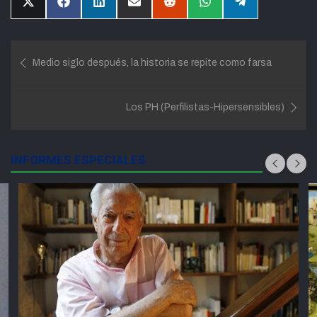
Compartir
Compartir
Compartir
Compartir
Compartir
Compartir
Compartir
en
en
en
en
en
en
en
X
Facebook
LinkedIn
Email
Reddit
WhatsApp
Telegram
(Twitter)
Navegación
Medio siglo después, la historia se repite como farsa
de
entradas
Los PH (Perfilistas-Hipersensibles)
INFORMES ESPECIALES