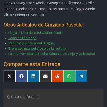
Gonzalo Sagarra * Adolfo Sayago * Guillermo Sicardi *
Carlos Tarabochia * Ernesto Tettamanti * Diego Varela
Zitta * Oscar N. Ventura
Otros Artículos de Graziano Pascale:
Llegó el Uber de la televisión abierta
Vacío de liderazgo
República Sindical del Uruguay
El ensayo más peligroso de la historia
La «nueva» idea de Pacha Sánchez es vieja, y ya fracasó
Comparte esta Entrada
Compartir
Compartir
Compartir
Compartir
Compartir
Compartir
Compartir
en
en
en
en
en
en
en
X
Facebook
LinkedIn
Email
Reddit
WhatsApp
Telegram
(Twitter)
Navegación
Ser un profesional
de