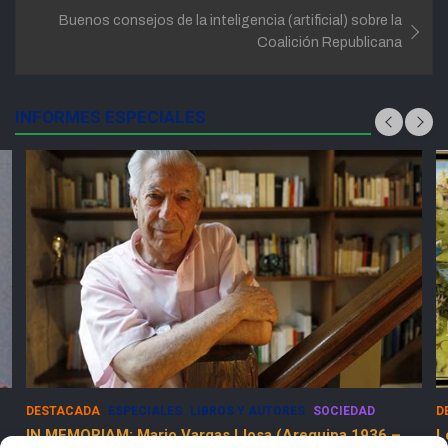
entradas
Buenos consejos de la inteligencia (artificial) sobre la
Coalición Republicana
INFORMES ESPECIALES
LIBROS Y AUTORES
SOCIEDAD
DESTACADA
ESPECIALES
SOC
argas Llosa (Arequipa 1936 –
Los Dolores de la Guerra 