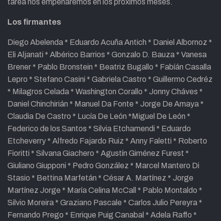
tarea nos empeñaremos en los próximos meses.
Los firmantes
Diego Abelenda * Eduardo Acuña Antich * Daniel Albornoz *
Eli Aljanati * Albérico Barrios * Gonzalo D. Bauza * Vanesa
Brener * Pablo Bronstein * Beatriz Bugallo * Fabíán Casalla
Lepro * Stefano Casini * Gabriela Castro * Guillermo Cedréz
* Milagros Celada * Washington Corallo * Jonny Cháves *
Daniel Chinchirián * Manuel Da Fonte * Jorge De Amaya *
Claudia De Castro * Lucía De León *Miguel De León *
Federico de los Santos * Silvia Etchamendi * Eduardo
Etcheverry * Alfredo Fajardo Ruiz * Anny Faletti * Roberto
Fioritti * Silvana Giachero * Agustín Giménez Furest *
Giuliano Giupponi * Pedro González * Marcel Mantero Di
Stasio * Bettina Marfetán * César A. Martínez * Jorge
Martínez Jorge * María Celina McCall * Pablo Montaldo *
Silvio Moreira * Graziano Pascale * Carlos Julio Pereyra *
Fernando Prego * Enrique Puig Canabal * Adela Raffo *