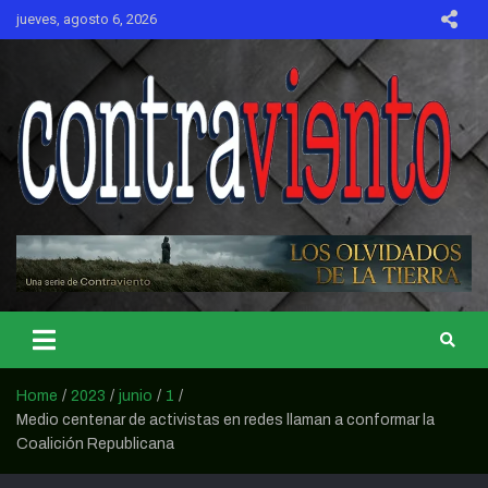
Skip
jueves, agosto 6, 2026
to
content
CONTRAVIENTO
Home
2023
junio
1
Medio centenar de activistas en redes llaman a conformar la
Coalición Republicana