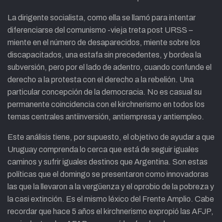
La dirigente socialista, como ella se llamó para intentar
diferenciarse del comunismo -vieja treta post URSS –
miente en el número de desaparecidos, miente sobre los
discapacitados, una estafa sin precedentes, y bordea la
subversión, pero por el lado de adentro, cuando confunde el
derecho a la protesta con el derecho a la rebelión. Una
particular concepción de la democracia. No es casual su
permanente coincidencia con el kirchnerismo en todos los
temas centrales antiinversión, antiempresa y antiempleo.
Este análisis tiene, por supuesto, el objetivo de ayudar a que
Uruguay comprenda lo cerca que está de seguir iguales
caminos y sufrir iguales destinos que Argentina. Son estas
políticas que el domingo se presentaron como innovadoras
las que la llevaron a la vergüenza y el oprobio de la pobreza y
la casi extinción. Es el mismo léxico del Frente Amplio. Cabe
recordar que hace 5 años el kirchnerismo expropió las AFJP,