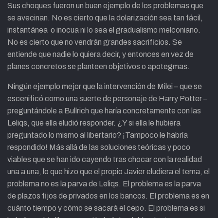
Sus choques fueron un buen ejemplo de los problemas que
se avecinan. No es cierto que la dolarización sea tan fácil,
instantánea o inocua ni lo sea el gradualismo melconiano.
No es cierto que no vendrán grandes sacrificios. Se
entiende que nadie lo quiera decir, y entonces en vez de
planes concretos se planteen objetivos o apotegmas.
Ningún ejemplo mejor que la intervención de Milei – que se
escenificó como una suerte de personaje de Harry Potter –
preguntándole a Bullrich que haría concretamente con las
Leliqs, que ella eludió responder. ¿Y si ella le hubiera
preguntado lo mismo al libertario? ¡Tampoco le habría
respondido! Más allá de las soluciones teóricas y poco
viables que se han ido cayendo tras chocar con la realidad
una a una, lo que hizo que el propio Javier eludiera el tema, el
problema no es la parva de Leliqs. El problema es la parva
de plazos fijos de privados en los bancos. El problema es en
cuánto tiempo y cómo se sacará el cepo. El problema es si