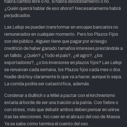
habrá cambio libre o no, si habrá desdoblamiento o no.
¿Quién querrá hablar de eso ahora? Necesariamente habrá
perjudicados.
Las Leliqs se pueden transformar en encajes bancarios no
remunerados en cualquier momento. Pero los Plazos Fijos
son del público. Alguien tiene que pagar por el riesgo
crediticio de haber ganado tamaños intereses prestándole a
un fallido. ¿Quién? ¿Todo el país?, ¿el agro?, ¿los
exportadores?, ¿o los inversores en plazos fijos? Las Leliqs
se renuevan cada semana, los Plazos fijos cada mes o dos.
Nadie dirá hoy claramente lo que va a hacer, aunque lo sepa.
La corrida podría ser catastrófica, además.
Condenar a Bullrich o a Milei a pactar con el kirchnerismo
estaría al borde de ser una traición a la patria. Con fiebre o
con stress, más que debatir ambos deben pensar en unirse
tras las elecciones. No caer en el abrazo del oso de Massa.
Ya se sabe cómo termina el cuento del oso.