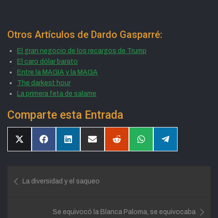
Otros Artículos de Dardo Gasparré:
El gran negocio de los recargos de Trump
El caro dólar barato
Entre la MAGIA y la MAGA
The darkest hour
La primera feta de salame
Comparte esta Entrada
Compartir
Compartir
Compartir
Compartir
Compartir
Compartir
Compartir
en
en
en
en
en
en
en
X
Facebook
LinkedIn
Email
Reddit
WhatsApp
Telegram
(Twitter)
Navegación
La diversidad y el saqueo
de
entradas
Se equivocó la Blanca Paloma, se equivocaba