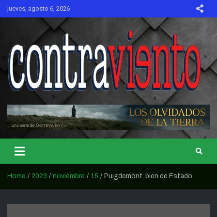
Skip
jueves, agosto 6, 2026
to
content
CONTRAVIENTO
Home
2023
noviembre
15
Puigdemont, bien de Estado