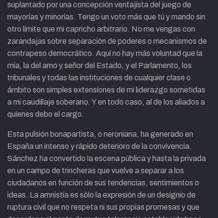
suplantado por una concepción ventajista del juego de
mayorías y minorías. Tengo un voto más que tú y mando sin
otro límite que mi capricho arbitrario. No me vengas con
zarandajas sobre separación de poderes o mecanismos de
contrapeso democrático. Aquí no hay más voluntad que la
mía, la del amo y señor del Estado, y el Parlamento, los
tribunales y todas las instituciones de cualquier clase o
ámbito son simples extensiones de mi liderazgo sometidas
a mi caudillaje soberano. Y en todo caso, al de los aliados a
quienes debo el cargo.
Esta pulsión bonapartista, o neroniana, ha generado en
España un intenso y rápido deterioro de la convivencia.
Sánchez ha convertido la escena pública y hasta la privada
en un campo de trincheras que vuelve a separar a los
ciudadanos en función de sus tendencias, sentimientos o
ideas. La amnistía es sólo la expresión de un designio de
ruptura civil que no respeta ni sus propias promesas y que