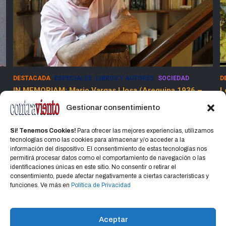
 Y AUTORES
SOCIEDAD
DESTACADA
ESPECIALES
SOCIEDAD
Llosa (Arequipa 1936 –
Los Dolores de la Guerra Flamenc
13 marzo, 2025
Jorge Martinez 
Gestionar consentimiento
ez Jorge
Si! Tenemos Cookies!
Para ofrecer las mejores experiencias, utilizamos
tecnologías como las cookies para almacenar y/o acceder a la
información del dispositivo. El consentimiento de estas tecnologías nos
permitirá procesar datos como el comportamiento de navegación o las
identificaciones únicas en este sitio. No consentir o retirar el
consentimiento, puede afectar negativamente a ciertas características y
Home
Política de privacidad
CONTACTO
funciones. Ve más en
Política de Privacidad
Política de cookies (UE)
Aceptar