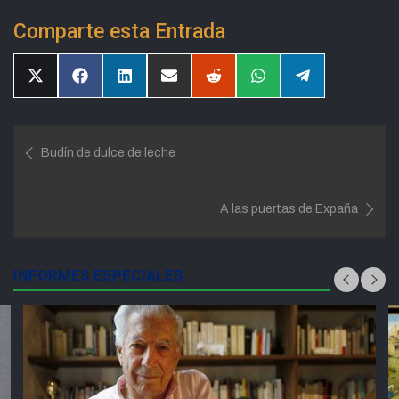
Comparte esta Entrada
Compartir
Compartir
Compartir
Compartir
Compartir
Compartir
Compartir
en
en
en
en
en
en
en
X
Facebook
LinkedIn
Email
Reddit
WhatsApp
Telegram
(Twitter)
Navegación
Budín de dulce de leche
de
entradas
A las puertas de Expaña
INFORMES ESPECIALES