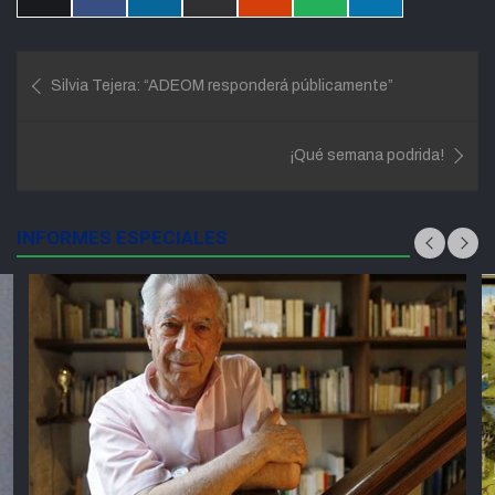
en
en
en
en
en
en
en
X
Facebook
LinkedIn
Email
Reddit
WhatsApp
Telegram
(Twitter)
Navegación
Silvia Tejera: “ADEOM responderá públicamente”
de
entradas
¡Qué semana podrida!
INFORMES ESPECIALES