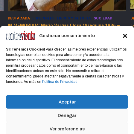
DESTACADA
ESPECIALES
SOCIEDAD
E
Los Dolores de la Guerra Flamenca
5
13 marzo, 2025
Jorge Martinez Jorge
Gestionar consentimiento
Si! Tenemos Cookies!
Para ofrecer las mejores experiencias, utilizamos
tecnologías como las cookies para almacenar y/o acceder a la
información del dispositivo. El consentimiento de estas tecnologías nos
permitirá procesar datos como el comportamiento de navegación o las
identificaciones únicas en este sitio. No consentir o retirar el
consentimiento, puede afectar negativamente a ciertas características y
Home
Política de privacidad
CONTACTO
funciones. Ve más en
Política de Privacidad
Política de cookies (UE)
Aceptar
Denegar
Copyright © 2026
CONTRAVIENTO
Política de privacidad
Portal Hospedado en Hosting Montevideo Más de 15 años de
Ver preferencias
experiencia en alojamiento web en Uruguay y registro de dominios