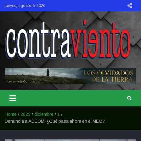
Skip
jueves, agosto 6, 2026
to
content
CONTRAVIENTO
Home
2023
diciembre
1
Denuncia a ADEOM: ¿Qué pasa ahora en el MEC?