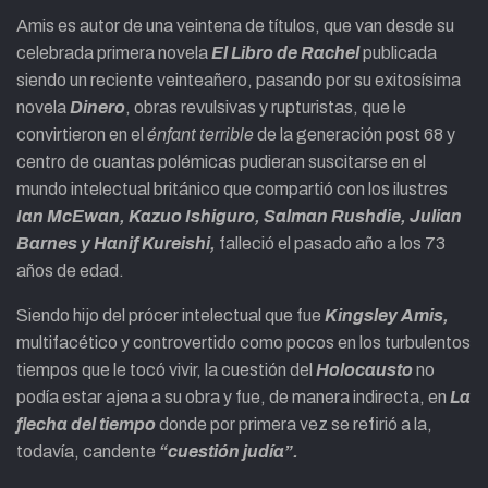
Amis es autor de una veintena de títulos, que van desde su
celebrada primera novela
El Libro de Rachel
publicada
siendo un reciente veinteañero, pasando por su exitosísima
novela
Dinero
, obras revulsivas y rupturistas, que le
convirtieron en el
énfant terrible
de la generación post 68 y
centro de cuantas polémicas pudieran suscitarse en el
mundo intelectual británico que compartió con los ilustres
Ian McEwan, Kazuo Ishiguro, Salman Rushdie, Julian
Barnes y Hanif Kureishi,
falleció el pasado año a los 73
años de edad.
Siendo hijo del prócer intelectual que fue
Kingsley Amis,
multifacético y controvertido como pocos en los turbulentos
tiempos que le tocó vivir, la cuestión del
Holocausto
no
podía estar ajena a su obra y fue, de manera indirecta, en
La
flecha del tiempo
donde por primera vez se refirió a la,
todavía, candente
“cuestión judía”.