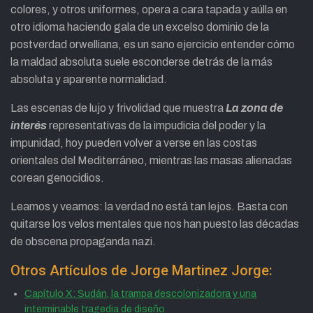
colores, y otros uniformes, opera a cara tapada y aúlla en
otro idioma haciendo gala de un excelso dominio de la
postverdad orwelliana, es un sano ejercicio entender cómo
la maldad absoluta suele esconderse detrás de la más
absoluta y aparente normalidad.
Las escenas de lujo y frivolidad que muestra
La zona de
interés
representativas de la impudicia del poder y la
impunidad, hoy pueden volver a verse en las costas
orientales del Mediterráneo, mientras las masas alienadas
corean genocidios.
Leamos y veamos: la verdad no está tan lejos. Basta con
quitarse los velos mentales que nos han puesto las décadas
de obscena propaganda nazi.
Otros Artículos de Jorge Martinez Jorge:
Capítulo X: Sudán, la trampa descolonizadora y una
interminable tragedia de diseño