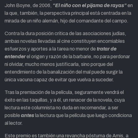
John Boyne, de 2006,
“El niño con el pijama de rayas”
en
la que, también, la perspectiva principal está centrada en la
mirada de un niño alemán, hijo del comandante del campo.
Contra la dura posición crítica de las asociaciones judías,
ambas novelas llevadas al cine constituyen encomiables
esfuerzos y aportes a la tarea no menor de
tratar de
entender
el origen y razón de la barbarie, no para perdonar
ni olvidar, mucho menos justificarla, sino porque del
entendimiento de la banalización del mal puede surgir la
única vacuna capaz de evitar que vuelva a suceder.
Tras la premiación de la película, seguramente vendrá el
éxito en las taquillas, y a él, un renacer de la novela, cuya
lectura este columnista no duda en recomendar, a ser
posible
antes
la lectura que la película que luego condiciona
al lector.
Este premio es también una revancha póstuma de Amis, a