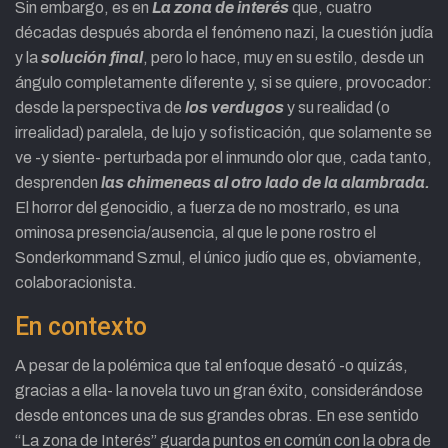
Sin embargo, es en
La zona de interés
que, cuatro
décadas después aborda el fenómeno nazi, la cuestión judía
y la
solución final
, pero lo hace, muy en su estilo, desde un
ángulo completamente diferente y, si se quiere, provocador:
desde la perspectiva de
los verdugos
y su realidad (o
irrealidad) paralela, de lujo y sofisticación, que solamente se
ve -y siente- perturbada por el inmundo olor que, cada tanto,
desprenden
las chimeneas al otro lado de la alambrada.
El horror del genocidio, a fuerza de no mostrarlo, es una
ominosa presencia/ausencia, al que le pone rostro el
Sonderkommand Szmul, el único judío que es, obviamente,
colaboracionista.
En contexto
A pesar de la polémica que tal enfoque desató -o quizás,
gracias a ella- la novela tuvo un gran éxito, considerándose
desde entonces una de sus grandes obras. En ese sentido
“La zona de Interés” guarda puntos en común con la obra de