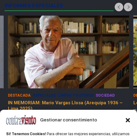
INFORMES ESPECIALES
DESTACADA
ESPECIALES
SOCIEDAD
E
Los Dolores de la Guerra Flamenca
5
13 marzo, 2025
Jorge Martinez Jorge
Gestionar consentimiento
Si! Tenemos Cookies!
Para ofrecer las mejores experiencias, utilizamos