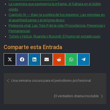
La carretera que pavimenta la infamia: el Sáhara en el doble
olvido
Capítulo IX — Bajo la sombra de los imperios: Las minorías en
el apartheid persa y el enigma druso
Peripecia vital: Las Tres P de la vida (Procedencia, Presencia y
Permanencia)
Tutsis y Hutus, Ruanda y Burundi: El horror en estado puro
Comparte esta Entrada
Compartir
Compartir
Compartir
Compartir
Compartir
Compartir
Compartir
en
en
en
en
en
en
en
X
Facebook
LinkedIn
Email
Reddit
WhatsApp
Telegram
(Twitter)
Navegación
Una semana oscura para el periodismo profesional
de
entradas
El verdadero drama insoluble