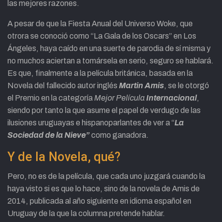
las mejores razones.
A pesar de que la Fiesta Anual del Universo Woke, que
otrora se conoció como “La Gala de los Oscars” en Los
Ángeles, haya caído en una suerte de parodia de sí misma y
no muchos aciertan a tomársela en serio, seguro se hablará.
Es que, finalmente a la película británica, basada en la
Novela del fallecido autor inglés
Martin Amis
, se le otorgó
el Premio en la categoría
Mejor Película
Internacional
,
siendo por tanto la que asume el papel de verdugo de las
ilusiones uruguayas e hispanoparlantes de ver a “
La
Sociedad de la Nieve”
como ganadora.
Y de la Novela, qué?
Pero, no es de la película, que cada uno juzgará cuando la
haya visto si es que lo hace, sino de la novela de Amis de
2014, publicada al año siguiente en idioma español en
Uruguay de la que la columna pretende hablar.