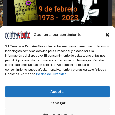
Gestionar consentimiento
ESPECIALES
E
50 Años del Golpe de Estado
P
Si! Tenemos Cookies!
Para ofrecer las mejores experiencias, utilizamos
P
tecnologías como las cookies para almacenar y/o acceder a la
9 febrero, 2023
Alfredo Bruno
información del dispositivo. El consentimiento de estas tecnologías nos
permitirá procesar datos como el comportamiento de navegación o las
identificaciones únicas en este sitio. No consentir o retirar el
consentimiento, puede afectar negativamente a ciertas características y
funciones. Ve más en
Política de Privacidad
Home
Política de privacidad
CONTACTO
Aceptar
Política de cookies (UE)
Denegar
Ver preferencias