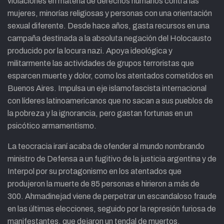
violaciones en materia de derechos humanos contra las
mujeres, minorías religiosas y personas con una orientación
sexual diferente. Desde hace años, gasta recursos en una
campaña destinada a la absoluta negación del Holocausto
producido por la locura nazi. Apoya ideológica y
militarmente las actividades de grupos terroristas que
esparcen muerte y dolor, como los atentados cometidos en
Buenos Aires. Impulsa un eje islamofascista internacional
con líderes latinoamericanos que no sacan a sus pueblos de
la pobreza y la ignorancia, pero gastan fortunas en un
psicótico armamentismo.
La teocracia iraní acaba de ofender al mundo nombrando
ministro de Defensa a un fugitivo de la justicia argentina y de
Interpol por su protagonismo en los atentados que
produjeron la muerte de 85 personas e hirieron a más de
300. Ahmadinejad viene de perpetrar un escandaloso fraude
en las últimas elecciones, seguido por la represión furiosa de
manifestantes, que dejaron un tendal de muertos,