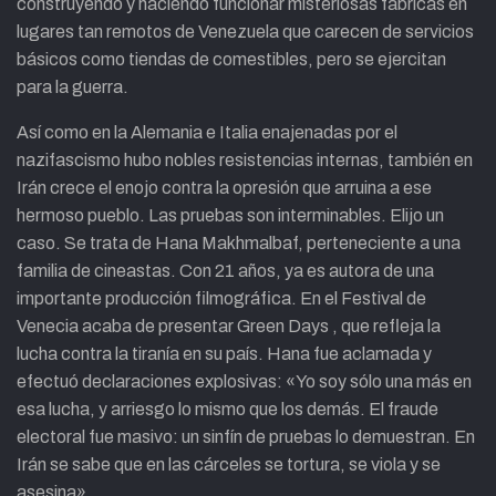
construyendo y haciendo funcionar misteriosas fábricas en
lugares tan remotos de Venezuela que carecen de servicios
básicos como tiendas de comestibles, pero se ejercitan
para la guerra.
Así como en la Alemania e Italia enajenadas por el
nazifascismo hubo nobles resistencias internas, también en
Irán crece el enojo contra la opresión que arruina a ese
hermoso pueblo. Las pruebas son interminables. Elijo un
caso. Se trata de Hana Makhmalbaf, perteneciente a una
familia de cineastas. Con 21 años, ya es autora de una
importante producción filmográfica. En el Festival de
Venecia acaba de presentar Green Days , que refleja la
lucha contra la tiranía en su país. Hana fue aclamada y
efectuó declaraciones explosivas: «Yo soy sólo una más en
esa lucha, y arriesgo lo mismo que los demás. El fraude
electoral fue masivo: un sinfín de pruebas lo demuestran. En
Irán se sabe que en las cárceles se tortura, se viola y se
asesina».