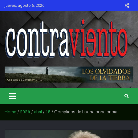
Skip
jueves, agosto 6, 2026
to
content
CONTRAVIENTO
Home
2024
abril
15
Cómplices de buena conciencia