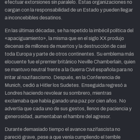
efectuar extorsiones sin paralelo. Estas organizaciones no
cargan con la responsabilidad de un Estado y pueden llegar
a inconcebibles desatinos.
En las últimas décadas, se ha repetido la imbécil política del
«apaciguamiento», la misma que en el siglo XX produjo
decenas de millones de muertos y la destrucción de casi
toda Europa y parte de otros continentes. Su emblema más
elocuente fue el premier británico Neville Chamberlain, quien
se mantuvo neutral frente a la Guerra Civil española para no
irritar al nazifascismo. Después, en la Conferencia de
Munich, cedió a Hitler los Sudetes. Enseguida regresó a
Londres haciendo revolear su sombrero, mientras
exclamaba que había ganado una paz por cien años. No
advertía que cada uno de sus gestos, llenos de paciencia y
generosidad, aumentaban el hambre del agresor.
Durante demasiado tiempo el avance nazifascista no
pareció grave, pese a que venía cumpliendo el terrible