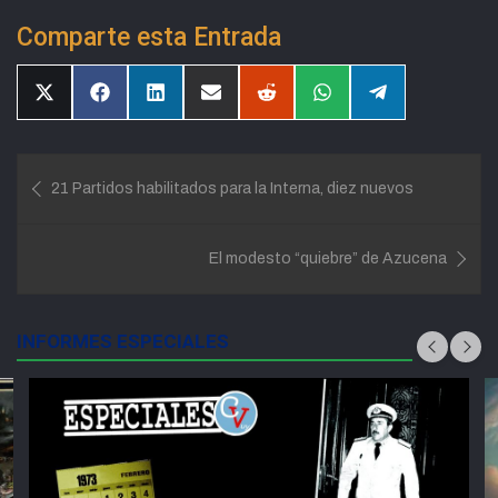
Comparte esta Entrada
Compartir
Compartir
Compartir
Compartir
Compartir
Compartir
Compartir
en
en
en
en
en
en
en
X
Facebook
LinkedIn
Email
Reddit
WhatsApp
Telegram
(Twitter)
Navegación
21 Partidos habilitados para la Interna, diez nuevos
de
entradas
El modesto “quiebre” de Azucena
INFORMES ESPECIALES