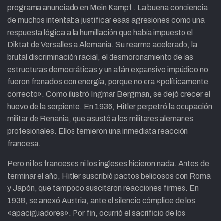
programa anunciado en Mein Kampf . La buena conciencia
de muchos intentaba justificar esas agresiones como una
respuesta lógica a la humillación que había impuesto el
Diktat de Versalles a Alemania. Su rearme acelerado, la
brutal discriminación racial, el desmoronamiento de las
estructuras democráticas y un afán expansivo impúdico no
fueron frenados con energía, porque no era «políticamente
correcto». Como ilustró Ingmar Bergman, se dejó crecer el
huevo de la serpiente. En 1936, Hitler perpetró la ocupación
militar de Renania, que asustó a los militares alemanes
profesionales. Ellos temieron una inmediata reacción
francesa.
Pero ni los franceses ni los ingleses hicieron nada. Antes de
terminar el año, Hitler suscribió pactos belicosos con Roma
y Japón, que tampoco suscitaron reacciones firmes. En
1938, se anexó Austria, ante el silencio cómplice de los
«apaciguadores». Por fin, ocurrió el sacrificio de los