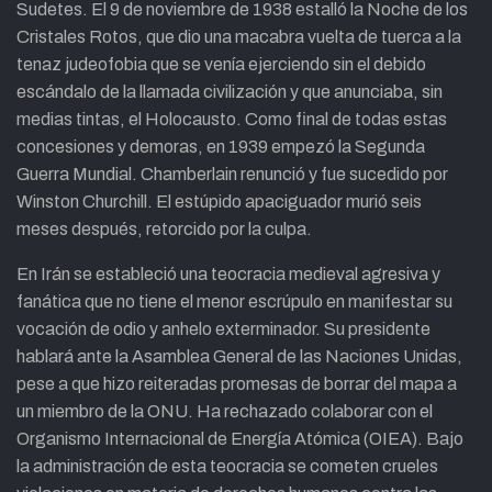
Sudetes. El 9 de noviembre de 1938 estalló la Noche de los
Cristales Rotos, que dio una macabra vuelta de tuerca a la
tenaz judeofobia que se venía ejerciendo sin el debido
escándalo de la llamada civilización y que anunciaba, sin
medias tintas, el Holocausto. Como final de todas estas
concesiones y demoras, en 1939 empezó la Segunda
Guerra Mundial. Chamberlain renunció y fue sucedido por
Winston Churchill. El estúpido apaciguador murió seis
meses después, retorcido por la culpa.
En Irán se estableció una teocracia medieval agresiva y
fanática que no tiene el menor escrúpulo en manifestar su
vocación de odio y anhelo exterminador. Su presidente
hablará ante la Asamblea General de las Naciones Unidas,
pese a que hizo reiteradas promesas de borrar del mapa a
un miembro de la ONU. Ha rechazado colaborar con el
Organismo Internacional de Energía Atómica (OIEA). Bajo
la administración de esta teocracia se cometen crueles