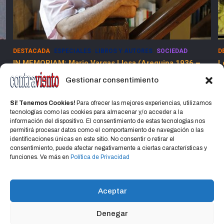
DESTACADA
ESPECIALES
LIBROS Y AUTORES
SOCIEDAD
D
IN MEMORIAM: Mario Vargas Llosa (Arequipa 1936 –
L
Lima 2025)
Gestionar consentimiento
15 abril, 2025
Jorge Martinez Jorge
Si! Tenemos Cookies!
Para ofrecer las mejores experiencias, utilizamos
tecnologías como las cookies para almacenar y/o acceder a la
información del dispositivo. El consentimiento de estas tecnologías nos
permitirá procesar datos como el comportamiento de navegación o las
identificaciones únicas en este sitio. No consentir o retirar el
consentimiento, puede afectar negativamente a ciertas características y
Home
Política de privacidad
CONTACTO
funciones. Ve más en
Política de Privacidad
Política de cookies (UE)
Aceptar
Denegar
Copyright © 2026
CONTRAVIENTO
Política de privacidad