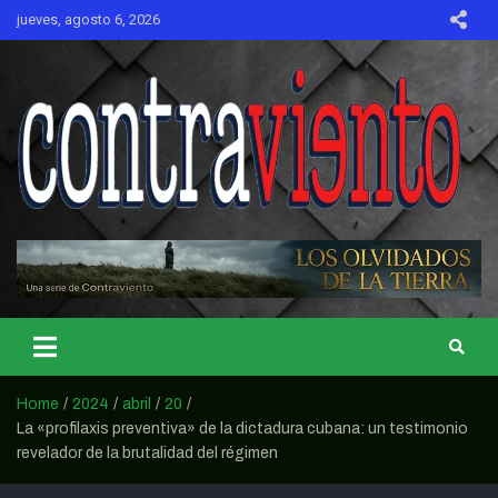
Skip
jueves, agosto 6, 2026
to
content
CONTRAVIENTO
Home
2024
abril
20
La «profilaxis preventiva» de la dictadura cubana: un testimonio
revelador de la brutalidad del régimen