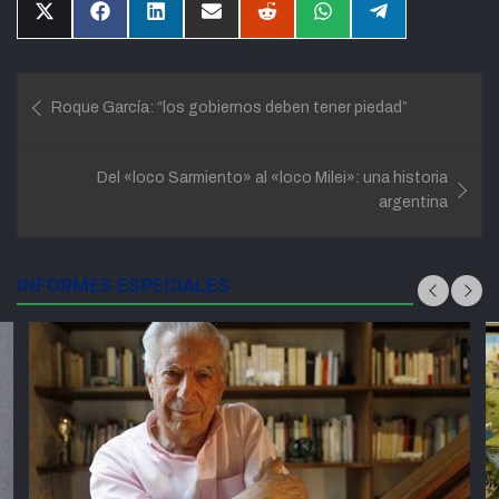
Compartir
Compartir
Compartir
Compartir
Compartir
Compartir
Compartir
en
en
en
en
en
en
en
X
Facebook
LinkedIn
Email
Reddit
WhatsApp
Telegram
(Twitter)
Navegación
Roque García: “los gobiernos deben tener piedad”
de
entradas
Del «loco Sarmiento» al «loco Milei»: una historia
argentina
INFORMES ESPECIALES