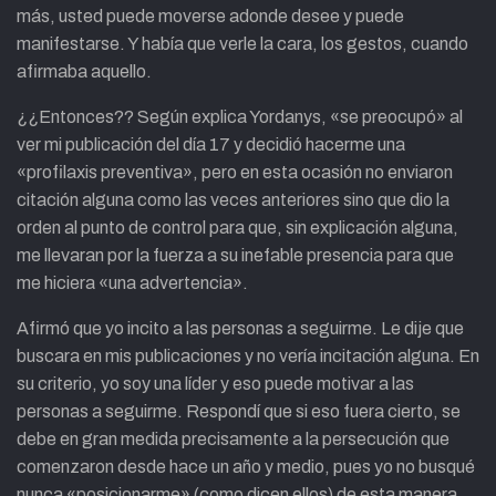
más, usted puede moverse adonde desee y puede
manifestarse. Y había que verle la cara, los gestos, cuando
afirmaba aquello.
¿¿Entonces?? Según explica Yordanys, «se preocupó» al
ver mi publicación del día 17 y decidió hacerme una
«profilaxis preventiva», pero en esta ocasión no enviaron
citación alguna como las veces anteriores sino que dio la
orden al punto de control para que, sin explicación alguna,
me llevaran por la fuerza a su inefable presencia para que
me hiciera «una advertencia».
Afirmó que yo incito a las personas a seguirme. Le dije que
buscara en mis publicaciones y no vería incitación alguna. En
su criterio, yo soy una líder y eso puede motivar a las
personas a seguirme. Respondí que si eso fuera cierto, se
debe en gran medida precisamente a la persecución que
comenzaron desde hace un año y medio, pues yo no busqué
nunca «posicionarme» (como dicen ellos) de esta manera,