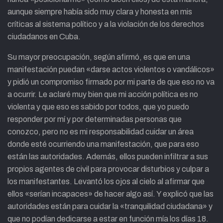
aunque siempre había sido muy clara y honesta en mis
críticas al sistema político y a la violación de los derechos
ciudadanos en Cuba.
Su mayor preocupación, según afirmó, es que en una
manifestación puedan «darse actos violentos o vandálicos»
y pidió un compromiso firmado por mi parte de que eso no va
a ocurrir. Le aclaré muy bien que mi acción política es no
violenta y que eso es sabido por todos, que yo puedo
responder por mí y por determinadas personas que
conozco, pero no es mi responsabilidad cuidar un área
donde esté ocurriendo una manifestación, que para eso
están las autoridades. Además, ellos pueden infiltrar a sus
propios agentes de civil para provocar disturbios y culpar a
los manifestantes. Levantó los ojos al cielo al afirmar que
ellos «serían incapaces» de hacer algo así. Y explicó que las
autoridades están para cuidar la «tranquilidad ciudadana» y
que no podían dedicarse a estar en función mía los días 18.