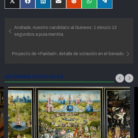
Compartir
Compartir
Compartir
Compartir
Compartir
Compartir
Compartir
en
en
en
en
en
en
en
X
Facebook
LinkedIn
Email
Reddit
WhatsApp
Telegram
(Twitter)
Navegación
Andrade, nuestro candidato al Guiness: 1 minuto 12
de
segundos a pura mentira.
entradas
Proyecto de «Paridad», detalle de votación en el Senado
INFORMES ESPECIALES