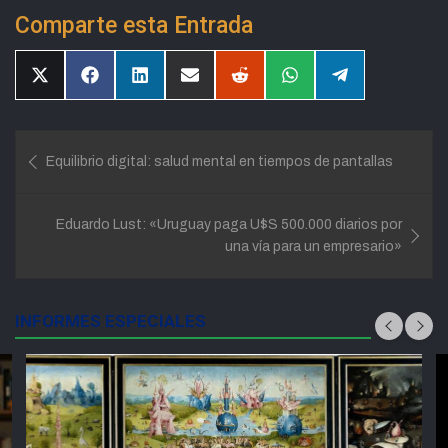
Comparte esta Entrada
Compartir
Compartir
Compartir
Compartir
Compartir
Compartir
Compartir
en
en
en
en
en
en
en
X
Facebook
LinkedIn
Email
Reddit
WhatsApp
Telegram
(Twitter)
Navegación
Equilibrio digital: salud mental en tiempos de pantallas
de
entradas
Eduardo Lust: «Uruguay paga U$S 500.000 diarios por
una vía para un empresario»
INFORMES ESPECIALES