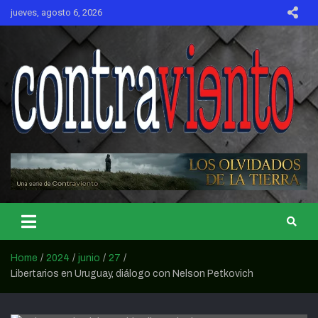
Skip
jueves, agosto 6, 2026
to
content
CONTRAVIENTO
Home
2024
junio
27
Libertarios en Uruguay, diálogo con Nelson Petkovich