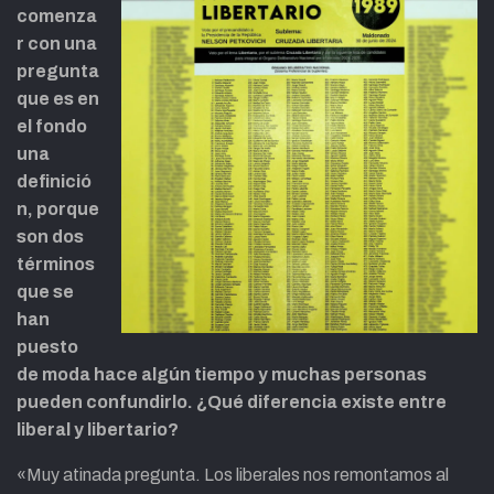
comenza
r con una
pregunta
que es en
el fondo
una
definició
n, porque
son dos
términos
que se
han
puesto
de moda hace algún tiempo y muchas personas
pueden confundirlo. ¿Qué diferencia existe entre
liberal y libertario?
«Muy atinada pregunta. Los liberales nos remontamos al