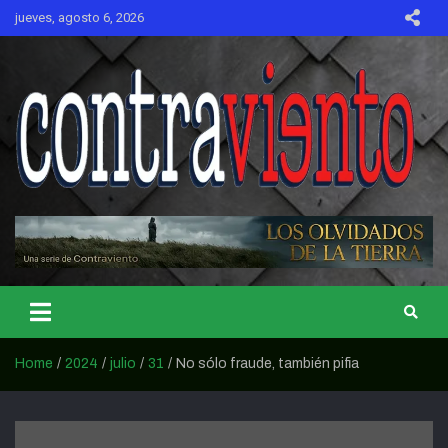
Skip
jueves, agosto 6, 2026
to
content
CONTRAVIENTO
Home
2024
julio
31
No sólo fraude, también pifia