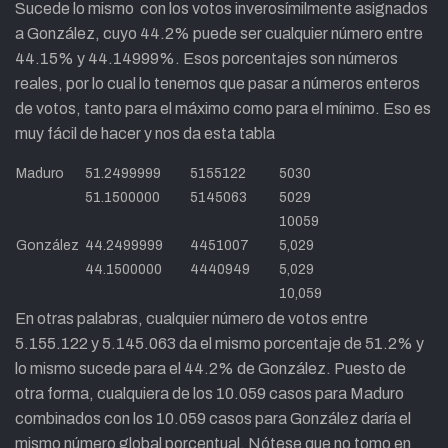
Sucede lo mismo con los votos inverosímilmente asignados
a González, cuyo 44.2% puede ser cualquier número entre
44.15% y 44.14999%. Esos porcentajes son números
reales, por lo cual lo tenemos que pasar a números enteros
de votos, tanto para el máximo como para el mínimo. Eso es
muy fácil de hacer y nos da esta tabla
Maduro
51.2499999
5155122
5030
51.1500000
5145063
5029
10059
González
44.2499999
4451007
5,029
44.1500000
4440949
5,029
10,059
En otras palabras, cualquier número de votos entre
5.155.122 y 5.145.063 da el mismo porcentaje de 51.2% y
lo mismo sucede para el 44.2% de González. Puesto de
otra forma, cualquiera de los 10.059 casos para Maduro
combinados con los 10.059 casos para González daría el
mismo número global porcentual. Nótese que no tomo en