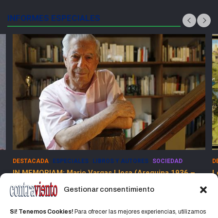
INFORMES ESPECIALES
DESTACADA
ESPECIALES
SOCIEDAD
E
Los Dolores de la Guerra Flamenca
5
13 marzo, 2025
Jorge Martinez Jorge
Gestionar consentimiento
Si! Tenemos Cookies!
Para ofrecer las mejores experiencias, utilizamos