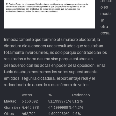
artícul
o es
mostr
ar
otra
cosa.
Inmediatamente que terminó el simulacro electoral, la
dictadura dio a conocer unos resultados que resultaban
totalmente inverosímiles, no sólo porque contradecían los
resultados a boca de urna sino porque estaban en
desacuerdo con las actas en poder de la oposición. En la
tabla de abajo mostramos los votos supuestamente
emitidos, según la dictadura, el porcentaje real y el
redondeado de acuerdo a ese número de votos.
Votos
%
Redondeo
Maduro
5,150,092
51.1999971%
51.2%
González
4,445,978
44.1999989%
44.2%
Otros
462,704
4.6000039%
4.6%