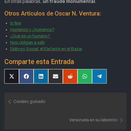
En otras palabras,
un fraude monumental
.
Otros Artículos de Oscar N. Ventura:
In fine
Humanos y ¿humanos?
¿Qué es un humano?
Nos obligan a salir
Diálogo Social: el Elefante en el Bazar
Comparte esta Entrada
Compartir
Compartir
Compartir
Compartir
Compartir
Compartir
Compartir
en
en
en
en
en
en
en
X
Facebook
LinkedIn
Email
Reddit
WhatsApp
Telegram
(Twitter)
Navegación
Cordero guisado
de
entradas
Venezuela en su laberinto