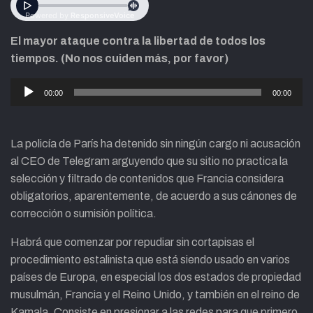
El mayor ataque contra la libertad de todos los
tiempos. (No nos cuiden más, por favor)
Reproductor
00:00
00:00
de
audio
La policía de París ha detenido sin ningún cargo ni acusación
al CEO de Telegram arguyendo que su sitio no practica la
selección y filtrado de contenidos que Francia considera
obligatorios, aparentemente, de acuerdo a sus cánones de
corrección o sumisión política.
Habrá que comenzar por repudiar sin cortapisas el
procedimiento estalinista que está siendo usado en varios
países de Europa, en especial los dos estados de propiedad
musulmán, Francia y el Reino Unido, y también en el reino de
Kamala. Consiste en presionar a las redes para que primero