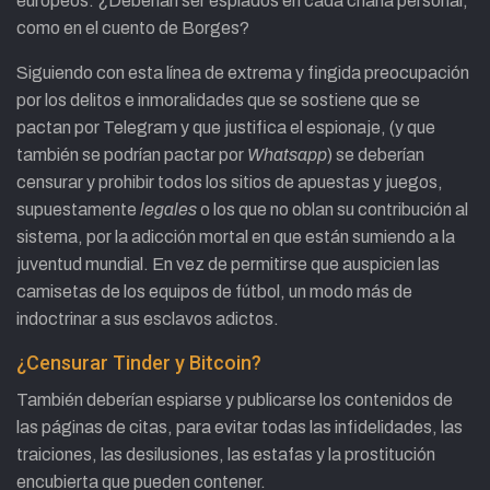
europeos. ¿Deberían ser espiados en cada charla personal,
como en el cuento de Borges?
Siguiendo con esta línea de extrema y fingida preocupación
por los delitos e inmoralidades que se sostiene que se
pactan por Telegram y que justifica el espionaje, (y que
también se podrían pactar por
Whatsapp
) se deberían
censurar y prohibir todos los sitios de apuestas y juegos,
supuestamente
legales
o los que no oblan su contribución al
sistema, por la adicción mortal en que están sumiendo a la
juventud mundial. En vez de permitirse que auspicien las
camisetas de los equipos de fútbol, un modo más de
indoctrinar a sus esclavos adictos.
¿Censurar Tinder y Bitcoin?
También deberían espiarse y publicarse los contenidos de
las páginas de citas, para evitar todas las infidelidades, las
traiciones, las desilusiones, las estafas y la prostitución
encubierta que pueden contener.