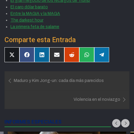
El gran negocio de los recargos de Trump
El caro dólar barato
Entre la MAGIA y la MAGA
The darkest hour
La primera feta de salame
Comparte esta Entrada
Compartir
Compartir
Compartir
Compartir
Compartir
Compartir
Compartir
en
en
en
en
en
en
en
X
Facebook
LinkedIn
Email
Reddit
WhatsApp
Telegram
(Twitter)
Navegación
Maduro y Kim Jong-un: cada día más parecidos
de
entradas
Violencia en el noviazgo
INFORMES ESPECIALES