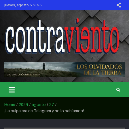
Skip
jueves, agosto 6, 2026
to
content
CONTRAVIENTO
Home
2024
agosto
27
¡La culpa era de Telegram y no lo sabíamos!