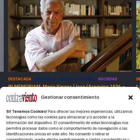
DESTACADA
ESPECIALES
LIBROS Y AUTORES
SOCIEDAD
D
IN MEMORIAM: Mario Vargas Llosa (Arequipa 1936 –
L
Lima 2025)
Gestionar consentimiento
15 abril, 2025
Jorge Martinez Jorge
Si! Tenemos Cookies!
Para ofrecer las mejores experiencias, utilizamos
tecnologías como las cookies para almacenar y/o acceder a la
información del dispositivo. El consentimiento de estas tecnologías nos
permitirá procesar datos como el comportamiento de navegación o las
identificaciones únicas en este sitio. No consentir o retirar el
consentimiento, puede afectar negativamente a ciertas características y