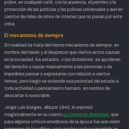
pobre, en cualquier café, con la anuencia, el permiso y la
protección de las justicias y las policías universales y aun en
cientos de miles de sitios de Internet que no pasan por esta
criba.
El mecanismo de siempre
En realidad se trata del mismo mecanismo de siempre: en
nombre del miedo y el desprecio que ciertos actos causan
en la sociedad, los estados,
o los dictadores
, se apoderan
del derecho a espiar masivamente a las personas o de
impedirles pensar o expresarse con relación a ciertos
temas, pero luego se extiende esa potestad del estado a
toda actividad o pensamiento humano, en nombre de
descartar lo execrable.
Jorge Luis Borges, allá por 1940, lo expresó
magistralmente en su cuento
La lotería en Babilonia
,
que
para algunos críticos envidiosos de la época fue una visión
paranoica de la política, pero que hoy se ha convertido en