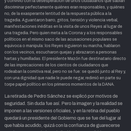
y convivió con la desesperación de unos ciudadanos que sabían
discriminar perfectamente quiénes eran responsables, y quiénes
no, de la exasperante lentitud de la respuesta pública a la
tragedia. Aguantaron barro, gritos, tensión y violencia verbal,
manifestaciones inéditas en la visita de unos Reyes al lugar de
una tragedia. Pero quien meta a la Corona y a los responsables
políticos en el mismo saco de las acusaciones populares se
equivoca o manipula: los Reyes siguieron su marcha, hablaron
con los vecinos, escucharon quejas y abrazaron a personas
hartas y humilladas. El presidente Mazón fue destinatario directo
de las imprecaciones de los cientos de ciudadanos que
rodeaban la comitiva real, pero no se fue: se quedó junto al Rey y,
con una dignidad que nadie le puede negar, redimió en parte su
torpe papel político en los primeros momentos de la DANA.
La retirada de Pedro Sánchez se explicó por motivos de
seguridad. Sin duda fue así. Pero la imagen y la realidad se
imponen a las versiones oficiales, y en la retina del pueblo
quedará un presidente del Gobierno que se fue del lugar al
que había acudido, quizá con la confianza de guarecerse