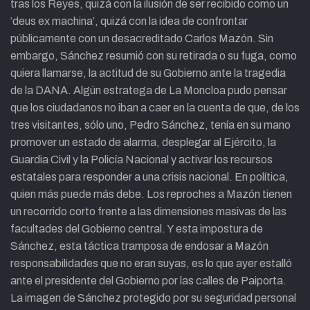
tras los Reyes, quizá con la ilusión de ser recibido como un
‘deus ex machina’, quizá con la idea de confrontar
públicamente con un desacreditado Carlos Mazón. Sin
embargo, Sánchez resumió con su retirada o su fuga, como
quiera llamarse, la actitud de su Gobierno ante la tragedia
de la DANA. Algún estratega de La Moncloa pudo pensar
que los ciudadanos no iban a caer en la cuenta de que, de los
tres visitantes, sólo uno, Pedro Sánchez, tenía en su mano
promover un estado de alarma, desplegar al Ejército, la
Guardia Civil y la Policía Nacional y activar los recursos
estatales para responder a una crisis nacional. En política,
quien más puede más debe. Los reproches a Mazón tienen
un recorrido corto frente a las dimensiones masivas de las
facultades del Gobierno central. Y esta impostura de
Sánchez, esta táctica tramposa de endosar a Mazón
responsabilidades que no eran suyas, es lo que ayer estalló
ante el presidente del Gobierno por las calles de Paiporta.
La imagen de Sánchez protegido por su seguridad personal