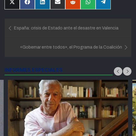
Compartir
Compartir
Compartir
Compartir
Compartir
Compartir
Compartir
en
en
en
en
en
en
en
X
Facebook
LinkedIn
Email
Reddit
WhatsApp
Telegram
(Twitter)
Navegación
España: crisis de Estado ante el desastre en Valencia
de
entradas
«Gobernar entre todos», el Programa de la Coalición
INFORMES ESPECIALES