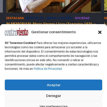
DESTACADA
ESPECIALES
LIBROS Y AUTORES
SOCIEDAD
D
IN MEMORIAM: Mario Vargas Llosa (Arequipa 1936 –
L
Lima 2025)
Gestionar consentimiento
15 abril, 2025
Jorge Martinez Jorge
Si! Tenemos Cookies!
Para ofrecer las mejores experiencias, utilizamos
tecnologías como las cookies para almacenar y/o acceder a la
información del dispositivo. El consentimiento de estas tecnologías nos
permitirá procesar datos como el comportamiento de navegación o las
identificaciones únicas en este sitio. No consentir o retirar el
consentimiento, puede afectar negativamente a ciertas características y
Home
Política de privacidad
CONTACTO
funciones. Ve más en
Política de Privacidad
Política de cookies (UE)
Aceptar
Denegar
Copyright © 2026
CONTRAVIENTO
Política de privacidad
Portal Hospedado en Hosting Montevideo Más de 15 años de
Ver preferencias