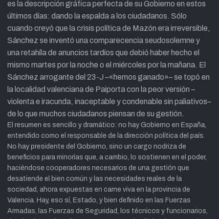
es la descripción gráfica perfecta de su Gobierno en estos
últimos días: dando la espalda a los ciudadanos. Sólo
cuando creyó que la crisis política de Mazón era irreversible,
Sánchez se inventó una comparecencia seudosolemne y
una retahíla de anuncios tardíos que debió haber hecho el
mismo martes por la noche o el miércoles por la mañana. El
Sánchez arrogante del 23-J –«hemos ganado»– se topó en
la localidad valenciana de Paiporta con la peor versión –
violenta e iracunda, inaceptable y condenable sin paliativos–
de lo que muchos ciudadanos piensan de su gestión.
El resumen es sencillo y dramático: no hay Gobierno en España,
entendido como el responsable de la dirección política del país.
No hay presidente del Gobierno, sino un cargo nodriza de
beneficios para minorías que, a cambio, lo sostienen en el poder,
haciéndose cooperadores necesarios de una gestión que
desatiende el bien común y las necesidades reales de la
sociedad, ahora expuestas en carne viva en la provincia de
Valencia. Hay, eso sí, Estado, y bien definido en las Fuerzas
Armadas, las Fuerzas de Seguridad, los técnicos y funcionarios,