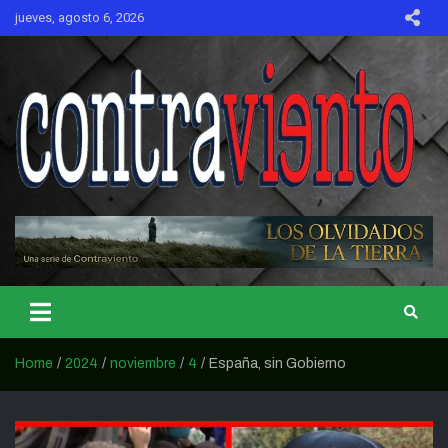
Skip
jueves, agosto 6, 2026
to
content
CONTRAVIENTO
Home
2024
noviembre
4
España, sin Gobierno