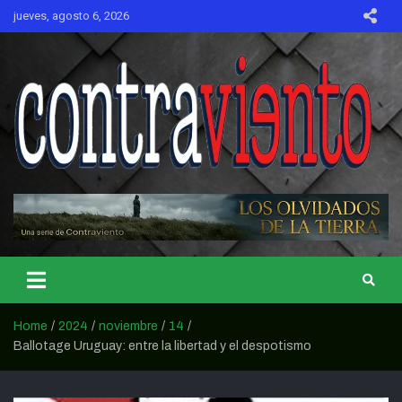
Skip
jueves, agosto 6, 2026
to
content
CONTRAVIENTO
Home
2024
noviembre
14
Ballotage Uruguay: entre la libertad y el despotismo