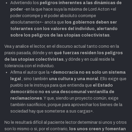
Advirtiendo los
peligros inherentes a las dinámicas de
poder
-en la que hace suya la máxima de Lord Acton «
el
poder corrompe y el poder absoluto corrompe
absolutamente»-
anota que
los gobiernos deben ser
tolerantes con los valores del individuo,
alertando
sobre los peligros de las utopías colectivistas
.
Vea y analice el lector, en el discurso actual tanto como en la
praxis pasada, dónde y en
qué fuerzas
residen los peligros
de las utopías colectivistas
,
y dónde y en cuál
reside la
tolerancia con el individuo.
Afirma el autor que la «
democracia no es solo un sistema
legal
,
sino también
una cultura y una moral.
Ello exige que
pueblo se le instruya
para que entienda que
el Estado
democrático
no es una descomunal ventanilla de
reclamaciones
.
Y que, siendo un proyecto común,
exige
también
sacrificios, porque para aprovechar los bienes de la
sociedad hay que someterse a sus cargas».
No le resultará difícil al paciente lector determinar
si unos y otros
son lo mismo
o si, por el contrario,
los unos
creen y fomentan