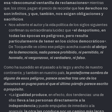
esa «descomunal ventanilla de reclamaciones»
mientras
que, los otros,
pagan el precio de recordar que
los derechos no
son infinitos, y que, también, nos exigen obligaciones y
sacrificios
.
Nos advierte el autor
y la vida política de los siglos siguientes
confirman su extraordinaria lucidez
que «
el despotismo, en
todas las épocas es peligroso, pero resulta
particularmente de temer en los ciclos democráticos
«.
De Tocqueville ve cómo ese peligro acecha
cuando
al abrigo
de la democracia,
nada parece prohibido, ni permitido, ni
honrado, ni vergonzoso, ni verdadero, ni falso.
Como ha sucedido en el pasado a lo largo y ancho de nuestro
continente, y también en nuestro país,
la proteiforme sombra de
alguno de esos peligros, parece acechar
tras uno de los
discursos en pugna para el que el último párrafo parece escrito
a propósito.
«La
igualdad produce
, en efecto, dos tendencias: una de
ellas
lleva a las personas directamente a la
independencia
y puede empujarlas de inmediato a la
anarquía;
la otra las conduce por un camino más largo,