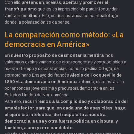
Con ello
pretenden
, además,
aceitar y promover el
transfuguismo
que les es imprescindible para
intentar dar
vuelta el resultado.
Ello, en una instancia como el ballotage
donde la polarización se da per se.
La comparación como método: «La
democracia en América»
En nuestro propósito de
desmontar la mentira
,
nos
valdremos exclusivamente de
citas concretas
y extrapolables a
nuestro tiempo y circunstancias, como lo pediría Ortega, del
extraordinario Ensayo
del francés
Alexis de Tocqueville de
1840 «La democracia en América»
, referido, claro está, a la
por entonces jovencísima y precursora democracia en los
Estados Unidos de Norteamérica.
Para ello,
recurriremos a la complicidad y colaboración del
amable lector, para que,
en cada una de esas citas, haga
el ejercicio intelectual de traspolarla a nuestra
democracia, a una y otra fuerza política en disputa, y
también, a uno y otro candidato.