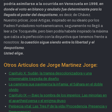
podría asimilarse a la ocurrida en Venezuela en 1998
,
en
donde el voto en blanco y anulado fue determinante para la
llegada al poder del despotismo
, es decir, de Chávez.
Nuestro prócer, José Artigas, inspirado en su ideario por los
Padres Fundadores norteamericanos, seguramente no llegó a
leer a De Tocqueville, pero bien podría haberle inspirado la máxima
que calza a la perfección con la disyuntiva que tenemos frente a
nosotros:
la cuestión sigue siendo entre la libertad y el
despotismo
.
Usted elige.
Otros Artículos de Jorge Martinez Jorge:
Capítulo X: Sudán, la trampa descolonizadora y una
interminable tragedia de diseño
La carretera que pavimenta la infamia: el Sáhara en el doble
olvido
Capítulo IX — Bajo la sombra de los imperios: Las minorías en
el apartheid persa y el enigma druso
Peripecia vital: Las Tres P de la vida (Procedencia, Presencia y
Permanencia)