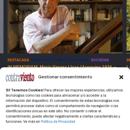
DESTACADA
ESPECIALES
SOCIEDAD
–
Los Dolores de la Guerra Flamenca
13 marzo, 2025
Jorge Martinez Jorge
Gestionar consentimiento
Si! Tenemos Cookies!
Para ofrecer las mejores experiencias, utilizamos
tecnologías como las cookies para almacenar y/o acceder a la
información del dispositivo. El consentimiento de estas tecnologías nos
permitirá procesar datos como el comportamiento de navegación o las
identificaciones únicas en este sitio. No consentir o retirar el
consentimiento, puede afectar negativamente a ciertas características y
Home
Política de privacidad
CONTACTO
funciones. Ve más en
Política de Privacidad
Política de cookies (UE)