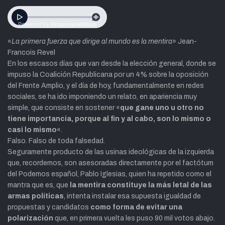
«
La primera fuerza que dirige al mundo
es la mentira
»
Jean-
Francois Revel
En los escasos días que van desde la elección general, donde
se
impuso la Coalición Republicana
por un 4% sobre la oposición
del
Frente Amplio,
y el día de hoy,
fundamentalmente
en redes
sociales
, se ha ido imponiendo un relato, en apariencia muy
simple, que consiste en
sostener
«
que gane uno u otro no
tiene importancia, porque al fin y al cabo, son lo mismo o
casi lo mismo
«.
Falso. Falso de toda falsedad.
Seguramente producto de las usinas ideológicas de la izquierda
que, recordemos, son asesoradas directamente por el factótum
del Podemos español, Pablo Iglesias, quien ha repetido como el
mantra que es, que
la mentira constituye la más letal de las
armas políticas
, intenta instalar esa
supuesta igualdad de
propuestas y candidatos
como forma de
evitar una
polarización
que, en primera vuelta les puso 90 mil votos abajo.