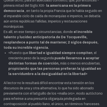
Quede dicho, para un adecuado contexto, que, por entonces -
primera mitad del Siglo XIX-
la americana
es la primera
democracia
, en tanto la propia Francia que le había seguido en
el imparable ciclo de caída de monarquías e imperios, se debatía
aún entre repúblicas fallidas, Imperios y restauraciones
monárquicas.
Es allí, en ese tiempo y circunstancias, donde
el
increíble
talento y lucidez anticipatoria de De Tocqueville,
resplandece a punto tal de mantener, 2 siglos después,
toda su increíble vigencia.
«Puesto que
libertad e igualdad siempre compiten
, el
creciente peso de la segunda
puede llevarnos a aceptar
distintas formas de coerción,
más o menos encubiertas,
propiciando que las personas prefieran la igualdad en
la servidumbre a la desigualdad en la libertad»
Al lector no le resultará difícil encontrar esta
tensión
en los
discursos de una y otra alternativa, lo que ha sido abonado
previamente
con el latiguillo de los «malla oro»
, modo autóctono
para referirse a una
presunta oligarquía privilegiada
en
contraposición
al pueblo llano, el único, en términos franceses.