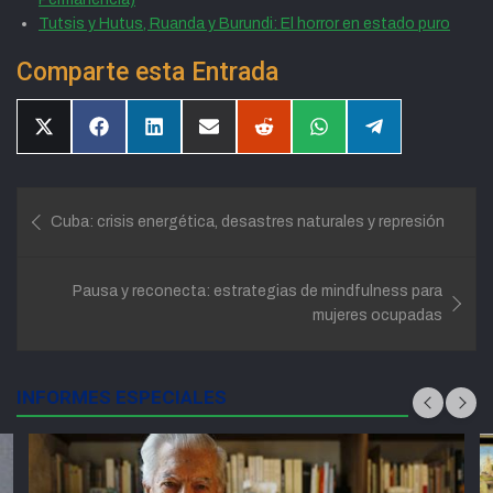
Tutsis y Hutus, Ruanda y Burundi: El horror en estado puro
Comparte esta Entrada
Compartir
Compartir
Compartir
Compartir
Compartir
Compartir
Compartir
en
en
en
en
en
en
en
X
Facebook
LinkedIn
Email
Reddit
WhatsApp
Telegram
(Twitter)
Navegación
Cuba: crisis energética, desastres naturales y represión
de
entradas
Pausa y reconecta: estrategias de mindfulness para
mujeres ocupadas
INFORMES ESPECIALES