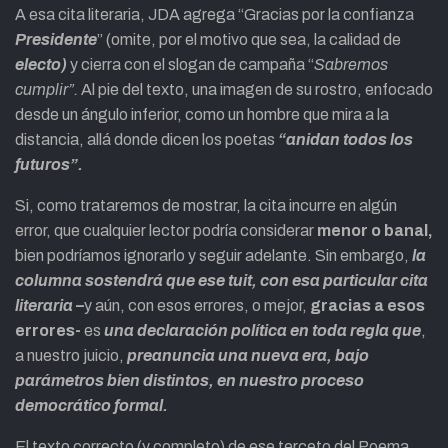
A esa cita literaria, JDA agrega “Gracias por la confianza
Presidente
” (omite, por el motivo que sea, la calidad de
electo)
y cierra con el slogan de campaña “
Sabremos
cumplir”.
Al pie del texto, una imagen de su rostro, enfocado
desde un ángulo inferior, como un hombre que mira a la
distancia, allá donde dicen los poetas
“anidan todos los
futuros”.
Si, como trataremos de mostrar, la cita incurre en algún
error, que cualquier lector podría considerar
menor o banal,
bien podríamos ignorarlo y seguir adelante. Sin embargo,
la
columna sostendrá que ese tuit, con esa particular cita
literaria –
y aún, con esos errores, o mejor,
gracias a esos
errores-
es
una declaración política en toda regla que
,
a nuestro juicio,
preanuncia una nueva era, bajo
parámetros bien distintos, en nuestro proceso
democrático formal.
El texto correcto (y completo) de ese terceto del Poema