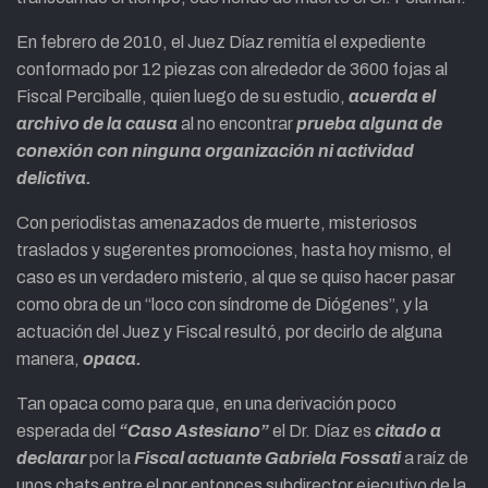
En febrero de 2010, el Juez Díaz remitía el expediente
conformado por 12 piezas con alrededor de 3600 fojas al
Fiscal Perciballe, quien luego de su estudio,
acuerda el
archivo de la causa
al no encontrar
prueba alguna de
conexión con ninguna organización ni actividad
delictiva.
Con periodistas amenazados de muerte, misteriosos
traslados y sugerentes promociones, hasta hoy mismo, el
caso es un verdadero misterio, al que se quiso hacer pasar
como obra de un “loco con síndrome de Diógenes”, y la
actuación del Juez y Fiscal resultó, por decirlo de alguna
manera,
opaca.
Tan opaca como para que, en una derivación poco
esperada del
“Caso Astesiano”
el Dr. Díaz es
citado a
declarar
por la
Fiscal actuante Gabriela Fossati
a raíz de
unos chats entre el por entonces subdirector ejecutivo de la