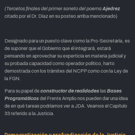
(Tercetos finales del primer soneto del poema
Ajedrez
citado por el Dr. Díaz en su posteo arriba mencionado)
Designado para un puesto clave como la Pro-Secretaría, es
de suponer que el Gobierno que él integrará, estará
pensando en aprovechar su experticia en materia judicial y
su probada capacidad como operador político, harto
demostrada con los trámites del NCPP como con la Ley de
la FGN.
Para su papel de
constructor de realidades
las
Bases
Programáticas
del Frente Amplio nos pueden dar una idea
de en qué tareas podríamos ver a JDA. Veamos el Capítulo
33 referido a la Justicia.
Democratización
y
profundización
de
la
Justicia