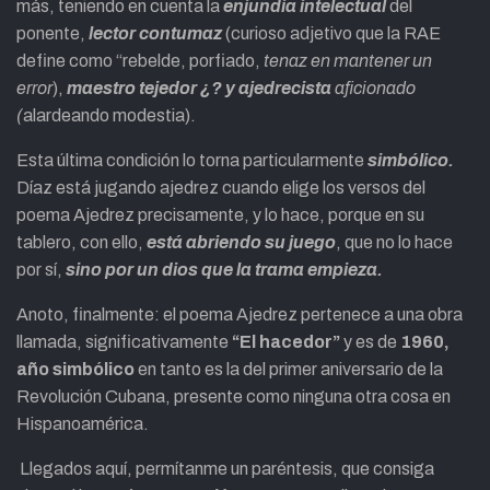
más, teniendo en cuenta la
enjundia intelectual
del
ponente,
lector
contumaz
(curioso adjetivo que la RAE
define como “rebelde, porfiado,
tenaz en mantener un
error
),
maestro tejedor ¿? y ajedrecista
aficionado
(
alardeando modestia).
Esta última condición lo torna particularmente
simbólico.
Díaz está jugando ajedrez cuando elige los versos del
poema Ajedrez precisamente, y lo hace, porque en su
tablero, con ello,
está abriendo su juego
, que no lo hace
por sí,
sino por un dios que la trama empieza.
Anoto, finalmente: el poema Ajedrez pertenece a una obra
llamada, significativamente
“El hacedor”
y es de
1960,
año simbólico
en tanto es la del primer aniversario de la
Revolución Cubana, presente como ninguna otra cosa en
Hispanoamérica.
Llegados aquí, permítanme un paréntesis, que consiga