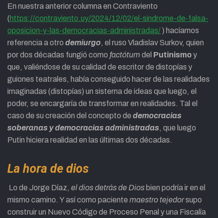
En nuestra anterior columna en Contraviento
(
https://contraviento.uy/2024/12/02/el-sindrome-de-falsa-
oposicion-y-las-democracias-administradas/
) hacíamos
referencia a otro
demiurgo
, el ruso Vladislav Surkov, quien
por dos décadas fungió como
factótum
del
Putinismo
y
que, valiéndose de su calidad de escritor de distopías y
guiones teatrales, había conseguido hacer de las realidades
imaginadas (distopías) un sistema de ideas que luego, el
poder, se encargaría de transformar en realidades. Tal el
caso de su creación del concepto de
democracias
soberanas y democracias administradas
, que luego
Putin hiciera realidad en las últimas dos décadas.
La hora de dios
Lo de Jorge Díaz,
el dios detrás de Dios
bien podría ir en el
mismo camino. Y así como paciente
maestro tejedor
supo
construir un Nuevo Código de Proceso Penal y una Fiscalía