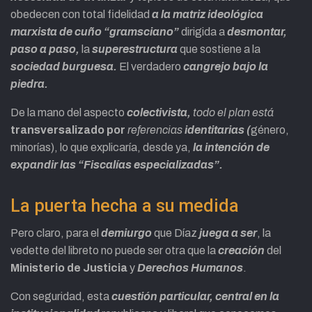
obedecen con total fidelidad
a la matriz ideológica
marxista de cuño “gramsciano”
dirigida a
desmontar,
paso a paso,
la
superestructura
que sostiene a la
sociedad burguesa.
El verdadero
cangrejo bajo la
piedra.
De la mano del aspecto
colectivista,
todo el plan está
transversalizado por
referencias
identitarias (
género,
minorías), lo que explicaría, desde ya,
la intención de
expandir las “Fiscalías especializadas”.
La puerta hecha a su medida
Pero claro, para el
demiurgo
que Díaz
juega a ser
, la
vedette del libreto no puede ser otra que la
creación
del
Ministerio de Justicia
y
Derechos Humanos
.
Con seguridad, esta
cuestión particular, central en la