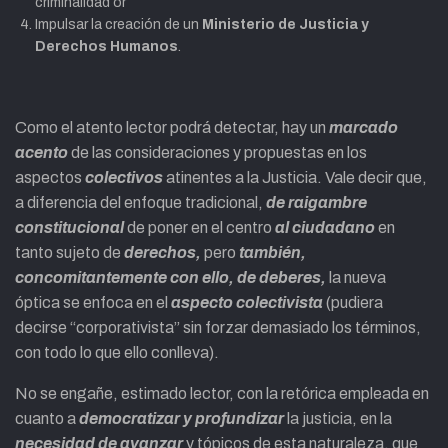
criminalidad or
Impulsar la creación de un
Ministerio de Justicia y
Derechos Humanos
.
Como el atento lector podrá detectar, hay un
marcado
acento
de las consideraciones y propuestas en los
aspectos
colectivos
atinentes a la Justicia. Vale decir que,
a diferencia del enfoque tradicional,
de raigambre
constitucional
de poner en el centro
al ciudadano
en
tanto sujeto de
derechos,
pero
también,
concomitantemente con ello, de deberes,
la nueva
óptica se enfoca en el
aspecto colectivista
(pudiera
decirse “corporativista” sin forzar demasiado los términos,
con todo lo que ello conlleva).
No se engañe, estimado lector, con la retórica empleada en
cuanto a
democratizar y profundizar
la justicia, en la
necesidad de avanzar
y tópicos de esta naturaleza, que