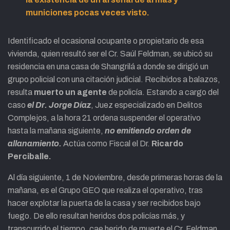
municiones pocas veces visto.
Identificado el ocasional ocupante o propietario de esa
vivienda, quien resultó ser el Cr. Saúl Feldman, se ubicó su
residencia en una casa de Shangrilá a donde se dirigió un
grupo policial con una citación judicial. Recibidos a balazos,
resulta
muerto un agente
de policía. Estando a cargo del
caso
el Dr. Jorge Díaz
, Juez especializado en Delitos
Complejos, a la hora 21 ordena suspender el operativo
hasta la mañana siguiente,
no emitiendo orden de
allanamiento.
Actúa como Fiscal el Dr.
Ricardo
Perciballe.
Al día siguiente, 1 de Noviembre, desde primeras horas de la
mañana, es el Grupo GEO que realiza el operativo, tras
hacer explotar la puerta de la casa y ser recibidos bajo
fuego. De ello resultan heridos dos policías más, y
transcurrido el tiempo, cae herido de muerte el Cr. Feldman.