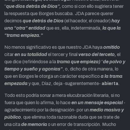
“
que dios detrás de Dios”,
como si con ello sugiriera tener
la respuesta que Borges buscaba. JDA parece querer
decirnos
que detrás de Dios
(el hacedor, el creador)
hay
una “otra” entidad
que es, ella, indeterminada,
la que la
“trama empieza.”
No menos significativo es que nuestro JDA haya
omitido
citar
en su totalidad
el tercer y final
verso del terceto,
el
que dice (refiriéndose a la
trama que empieza)
“
de polvo y
tiempo y sueño y agonías”
, o, dicho de otra manera, lo
que en Borges le otorga un carácter específico
a la trama
empezada
y que, Díaz, deja -sugerentemente-
abierta
.
Todo esto podría sonar a mera elucubración literaria, si no
fuera que quien lo afirma, lo hace
en un mensaje especial
-
agradecimiento por la designación- por un
medio masivo y
público
, que elimina toda razonable duda que se trate de
una cita
de memoria
o un error de transcripción. Mucho