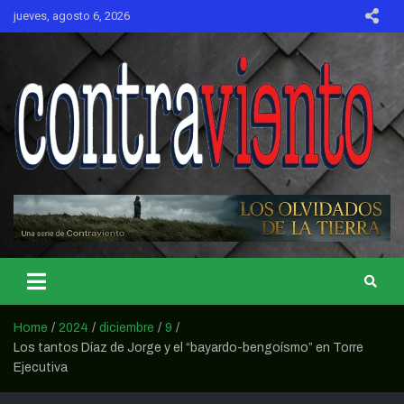
Skip
jueves, agosto 6, 2026
to
content
CONTRAVIENTO
Home
2024
diciembre
9
Los tantos Díaz de Jorge y el “bayardo-bengoísmo” en Torre
Ejecutiva