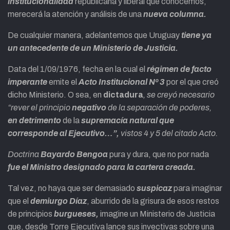
institucionalidad
republicana y liberal que conocemos,
merecerá la atención y análisis de una
nueva columna.
De cualquier manera, adelantemos que Uruguay
tiene ya
un antecedente de un Ministerio de Justicia.
Data del 1/09/1976, fecha en la cual el
régimen de facto
imperante
emite el
Acto Institucional Nº 3
por el que creó
dicho Ministerio. O sea, en
dictadura
, se creyó necesario
“rever el principio
negativo
de la separación de poderes,
en detrimento
de la
supremacía natural que
corresponde al Ejecutivo…”,
vistos 4 y 5 del citado Acto.
Doctrina
Bayardo Bengoa
pura y dura, que no por nada
fue el Ministro designado para la cartera creada.
Tal vez, no haya que ser demasiado
suspicaz
para imaginar
que el
demiurgo Díaz
, aburrido de la grisura de esos restos
de principios
burgueses,
imagine un Ministerio de Justicia
que, desde Torre Ejecutiva lance sus invectivas sobre una