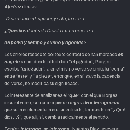
Ajedrez
dice así:
“Dios mueve
al
jugador, y este
,
la pieza.
¿Qué
dios detrás de Dios la trama empieza
de polvo y tiempo y sueño y agonías
?
Los errores respecto del texto correcto se han marcado
en
negrita
y son: donde el tuit dice
“el
jugador”, Borges
escribe “
al
jugador”, y, en el mismo verso se omite la “coma”
entre “este” y “la pieza”, error que, en sí, salvo la cadencia
del verso, no modifica su significado.
Lo interesante de analizar es el “
que”
con el que Borges
inicia el verso, con un inequívoco
signo de interrogación,
que se complementa con el acentuado, formando un
“¿Qué
dios…?”, que allí, sí, cambia radicalmente el sentido.
Borges
interroga, se interroga.
Nuestro Díaz, asevera: