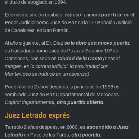
el título de abogado en 1994.
Ese mismo año de recibido, ingresó -primera
puertita-
en el
Poder Judicial como Juez de Paz en la 11º Sección Judicial
de Canelones, en San Ramón. ​
Al año siguiente, al Dr. Díaz
se le abre una nueva puerta:
es trasladado como Juez de Paz a la Sección 19º de
Canelones, con sede en
Ciudad de la Costa
(nota al
margen, en la carrera judicial, la proximidad con
Montevideo se traduce en un ascenso)
Poco más de 2 años después, a principios de 1998 es
nombrado Juez de Paz Departamental de Mercedes.
Capital departamental
, otra puertita abierta.
Juez Letrado exprés
Tan solo 2 años después, en 2000, es
ascendido
a Juez
Letrado
en Paso de los Toros
: otra puertita.