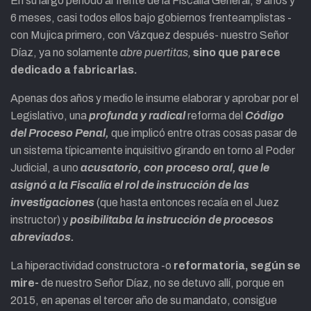
En su largo período al frente de la Fiscalía General, 9 años y
6 meses, casi todos ellos bajo gobiernos frenteamplistas -
con Mujica primero, con Vázquez después- nuestro Señor
Díaz, ya no solamente
abre puertitas,
sino que parece
dedicado a fabricarlas.
Apenas dos años y medio le insume elaborar y aprobar por el
Legislativo, una
profunda y radical
reforma del
Código
del Proceso Penal,
que implicó entre otras cosas pasar de
un sistema típicamente inquisitivo girando en torno al Poder
Judicial, a uno
acusatorio, con proceso oral, que le
asignó a la Fiscalía el rol de instrucción de las
investigaciones
(que hasta entonces recaía en el Juez
instructor) y
posibilitaba la instrucción de procesos
abreviados.
La hiperactividad constructora -o
reformatoria, según se
mire-
de nuestro Señor Díaz, no se detuvo allí, porque en
2015, en apenas el tercer año de su mandato, consigue