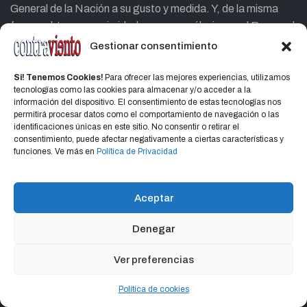
General de la Nación a su gusto y medida. Y, de la misma
forma, obtener unanimidades para ser él mismo, el Rey en el
Trono creado, no
cabe dudar será capaz de sacrificar
Gestionar consentimiento
dos siglos de Montesquieu
en el altar de su
arrogancia
narcisista,
consiguiendo
unanimidades
para
Si! Tenemos Cookies!
Para ofrecer las mejores experiencias, utilizamos
tecnologías como las cookies para almacenar y/o acceder a la
retrotraernos al año de 1976.
información del dispositivo. El consentimiento de estas tecnologías nos
permitirá procesar datos como el comportamiento de navegación o las
Una vuelta al Derecho
bajo tutela
, reflotando la
doctrina
identificaciones únicas en este sitio. No consentir o retirar el
Bayardo Bengoa
expresada en el Acto Institucional Nº 3
consentimiento, puede afectar negativamente a ciertas características y
funciones. Ve más en
Política de Privacidad
respecto a que “
en nuestro derecho público tradicional
ha
dominado
, de los
dos principios cardinales
que
sustentan las relaciones de poderes
, el negativo de la
Aceptar
separación, comprometiéndose la primacía natural
que corresponde al Ejecutivo como órgano de
Denegar
dirección”
Ver preferencias
Claro que, en el Visto siguiente, Bayardo se escuda en que
“esa supremacía se impone como un imperativo por las
Política de cookies
circunstancias que vive el mundo…por la
interposición de