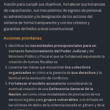
Nación para cumplir sus objetivos, fortalecer sus instancias
de capacitación, sus mecanismos de ingreso de personal,
su administración y la designación de los actores del
sistema de forma transparente y con los criterios y
garantías definidos a nivel constitucional.
Acciones prioritarias:
Identificar las
necesidades presupuestales para un
correcto funcionamiento del Poder Judicial
y del
Ministerio Público y Fiscal el que se fortalecerá impulsando la
creación de nuevas fiscalías es
Levantar las trabas que encuentran
los colectivos
organizados
en torno a la garantía de
sus derechos
y la
lentitud en la resolución de conflictos.
Fortalecer el modelo acusatorio
considerando la
eventual creación de una
Defensoría General de la
Nación
, así como otras modalidades de prestación de los
servicios legales para
grupos vulnerables
, con énfasis en
las víctimas de delito de la violencia basada en género y de la