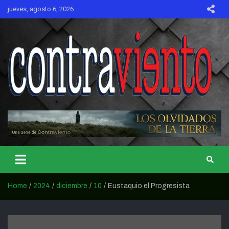
Skip
jueves, agosto 6, 2026
to
content
CONTRAVIENTO
Home
2024
diciembre
10
Eustaquio el Progresista