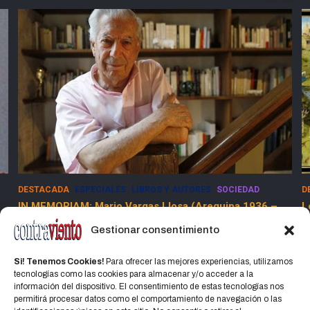
DESTACADA
ESPECIALES
LIBROS Y AUTORES
SOCIEDAD
D
IN MEMORIAM: Mario Vargas Llosa (Arequipa 1936 –
L
Lima 2025)
Gestionar consentimiento
15 abril, 2025
Jorge Martinez Jorge
Si! Tenemos Cookies!
Para ofrecer las mejores experiencias, utilizamos
tecnologías como las cookies para almacenar y/o acceder a la
información del dispositivo. El consentimiento de estas tecnologías nos
permitirá procesar datos como el comportamiento de navegación o las