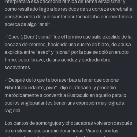
interpretara esa cacofonía rítmica de forma erradísima: y
como resultado llegó a los residuos de su corteza cerebral la
peregrina idea de que su interlocutor hablaba con insistencia
acerca de algo “anal”.
-“Esec (¡Berp!) sional” fue el término que salió expelido de la
bocaza del moreno, haciendo una suerte de hiato, de pausa
explícita entre “esec” y “sional” por la que se coló un eructo
firme, seco, bravo, de una acridez y podredumbre
socavantes.
-“Despué de lo que te boi aser bas a tener que conprar
Ribotril abundante, piyo” –dijo el africano, y procedió
metódicamente a convertir a Eustaquio en aquello para lo
que los angloparlantes tienen una expresión muy lograda:
rag doll.
Los cantos de somorgujos y chotacabras volvieron después
de un silencio que pareció durar horas. Viraron, con las