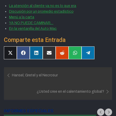
La atención al cliente ya no es lo que era
Discusión por un promedio estadístico
Menú a la carta
YA NO PUEDE CAMINAR…
En la ventanilla del Auto Mac
Comparte esta Entrada
Compartir
Compartir
Compartir
Compartir
Compartir
Compartir
Compartir
en
en
en
en
en
en
en
X
Facebook
LinkedIn
Email
Reddit
WhatsApp
Telegram
(Twitter)
Navegación
Hansel, Gretel y el Necrosur
de
entradas
¿Usted cree en el calentamiento global?
INFORMES ESPECIALES