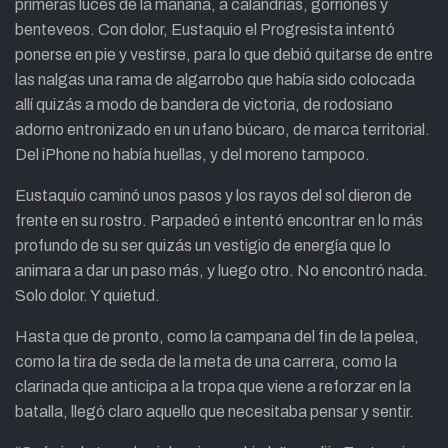
primeras luces de la mañana, a calandrias, gorriones y
benteveos. Con dolor, Eustaquio el Progresista intentó
ponerse en pie y vestirse, para lo que debió quitarse de entre
las nalgas una rama de algarrobo que había sido colocada
allí quizás a modo de bandera de victoria, de rodosiano
adorno entronizado en un ufano búcaro, de marca territorial.
Del iPhone no había huellas, y del moreno tampoco.
Eustaquio caminó unos pasos y los rayos del sol dieron de
frente en su rostro. Parpadeó e intentó encontrar en lo más
profundo de su ser quizás un vestigio de energía que lo
animara a dar un paso más, y luego otro. No encontró nada.
Solo dolor. Y quietud.
Hasta que de pronto, como la campana del fin de la pelea,
como la tira de seda de la meta de una carrera, como la
clarinada que anticipa a la tropa que viene a reforzar en la
batalla, llegó claro aquello que necesitaba pensar y sentir.