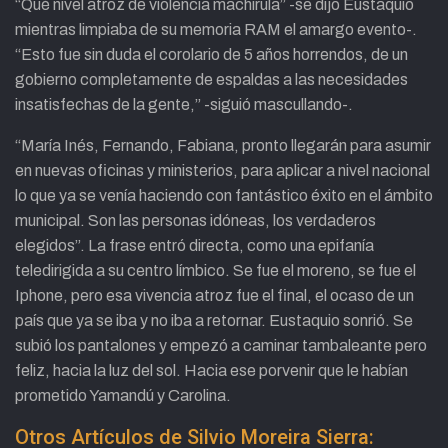
“Qué nivel atroz de violencia machirula” -se dijo Eustaquio
mientras limpiaba de su memoria RAM el amargo evento-.
“Esto fue sin duda el corolario de 5 años horrendos, de un
gobierno completamente de espaldas a las necesidades
insatisfechas de la gente,” -siguió mascullando-.
“María Inés, Fernando, Fabiana, pronto llegarán para asumir
en nuevas oficinas y ministerios, para aplicar a nivel nacional
lo que ya se venía haciendo con fantástico éxito en el ámbito
municipal. Son las personas idóneas, los verdaderos
elegidos”. La frase entró directa, como una epifanía
teledirigida a su centro límbico. Se fue el moreno, se fue el
Iphone, pero esa vivencia atroz fue el final, el ocaso de un
país que ya se iba y no iba a retornar. Eustaquio sonrió. Se
subió los pantalones y empezó a caminar tambaleante pero
feliz, hacia la luz del sol. Hacia ese porvenir que le habían
prometido Yamandú y Carolina.
Otros Artículos de Silvio Moreira Sierra: