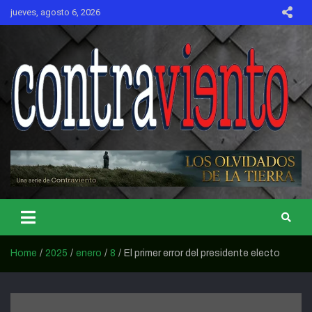
Skip
jueves, agosto 6, 2026
to
content
CONTRAVIENTO
Home
2025
enero
8
El primer error del presidente electo