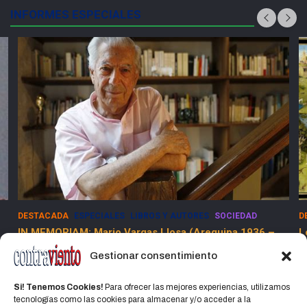
INFORMES ESPECIALES
DESTACADA
ESPECIALES
LIBROS Y AUTORES
SOCIEDAD
D
IN MEMORIAM: Mario Vargas Llosa (Arequipa 1936 –
L
Lima 2025)
Gestionar consentimiento
15 abril, 2025
Jorge Martinez Jorge
Si! Tenemos Cookies!
Para ofrecer las mejores experiencias, utilizamos
tecnologías como las cookies para almacenar y/o acceder a la