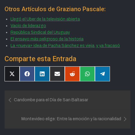
Otros Artículos de Graziano Pascale:
Llegó el Uber de la televisión abierta
Vacío de liderazgo
República Sindical del Uruguay
El ensayo más peligroso de la historia
La «nueva» idea de Pacha Sánchez es vieja, y ya fracasó
Comparte esta Entrada
Compartir
Compartir
Compartir
Compartir
Compartir
Compartir
Compartir
en
en
en
en
en
en
en
X
Facebook
LinkedIn
Email
Reddit
WhatsApp
Telegram
(Twitter)
Navegación
Candombe para el Día de San Baltasar
de
entradas
Montevideo elige: Entre la emoción y la racionalidad