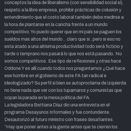
conceptos la idea de liberalismo (con sensibilidad social sí),
respeto a la libre empresa, prohibir prácticas de colusión y
entendimiento que el costo laboral también debe medirse a
la hora de plantarse en la cancha frente a un mundo
competitivo.Yo puedo querer que en mi país se paguen los
sueldos mas altos del mundo…claro que si..pero si eso no
esta atado a una altísima productividad todo será ficticio y
tarde o temprano nos pasará lo que nos está pasando. No
somos competitivos. Ese tipo de reflexiones y otras hace
Oddone Y es allí cuando todos nos preguntamos ¿Qué hace
ese hombre en el gobierno de este FA tan radical e
ideologizado? Su perfil si bien se autoproclama de izquierda
no tiene nada que ver con los tupamaros y comunistas que
copan la parada en la mesa política del FA.
La legisladora Bettiana Díaz dio una entrevista en el
programa Desayunos Informales y fue contundente.
Desautorizó al futuro ministro con frases desafiantes.
“Hay que poner antes a la gente antes que te cierren los