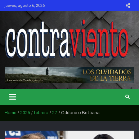
Skip
jueves, agosto 6, 2026
to
content
CONTRAVIENTO
Home
2025
febrero
27
Oddone o Bettiana