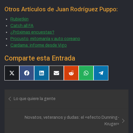
Otros Artículos de Juan Rodríguez Puppo:
Rubietkin
Catch all FA
¿Próximas encuestas?
Procusto, mitomanía y auto coreano
Cardama: informe desde Vigo
Comparte esta Entrada
Compartir
Compartir
Compartir
Compartir
Compartir
Compartir
Compartir
en
en
en
en
en
en
en
X
Facebook
LinkedIn
Email
Reddit
WhatsApp
Telegram
(Twitter)
Navegación
Lo que quiere la gente
de
entradas
Novatos, veteranos y dudas: el «efecto Dunning-
Kruger»