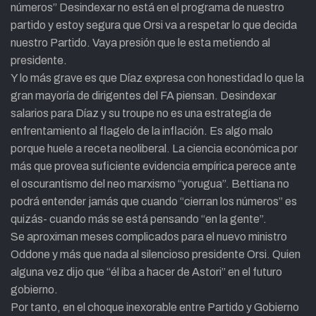
números” Desindexar no está en el programa de nuestro
partido y estoy segura que Orsi va a respetar lo que decida
nuestro Partido. Vaya presión que le esta metiendo al
presidente.
Y lo más grave es que Díaz expresa con honestidad lo que la
gran mayoría de dirigentes del FA piensan. Desindexar
salarios para Díaz y su troupe no es una estrategia de
enfrentamiento al flagelo de la inflación. Es algo malo
porque huele a receta neoliberal. La ciencia económica por
más que provea suficiente evidencia empírica perece ante
el oscurantismo del neo marxismo “yorugua”. Bettiana no
podrá entender jamás que cuando “cierran los números” es
quizás- cuando más se está pensando “en la gente”.
Se aproximan meses complicados para el nuevo ministro
Oddone y más que nada al silencioso presidente Orsi. Quien
alguna vez dijo que “él iba a hacer de Astori” en el futuro
gobierno.
Por tanto, en el choque inexorable entre Partido y Gobierno