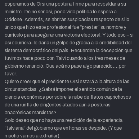
esperamos de Orsi una postura firme para respaldar a su
ministro. De no ser así, poca vida política le espera a
Oddone. Además, se abrirán suspicacias respecto de si lo
único que hizo este profesional fue “prestar” su nombre y
currículo para asegurar una victoria electoral. Y todo eso – si
así ocurriera- le daría un golpe de gracia a la credibilidad del
sistema democrático del país. Recuerden la decepción que
tuvimos hace poco con Talvi cuando a los tres meses de
gobierno renunció. Que acá no pase algo parecido….por
favor.
Quiero creer que el presidente Orsi estará a la altura de las
circunstancias. ¿Sabrá imponer el sentido común de la
ciencia económica por sobre la nube de flatos caprichosos
de una runfla de dirigentes atados aún a posturas
anacrónicas marxistas?
Solo deseo que no haya una reedición de la experiencia
“talviana” del gobierno que en horas se despide. (Y que
mucho vamos a extrañar).