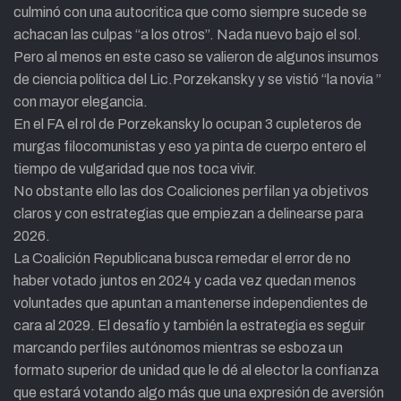
culminó con una autocritica que como siempre sucede se
achacan las culpas “a los otros”. Nada nuevo bajo el sol.
Pero al menos en este caso se valieron de algunos insumos
de ciencia política del Lic.Porzekansky y se vistió “la novia ”
con mayor elegancia.
En el FA el rol de Porzekansky lo ocupan 3 cupleteros de
murgas filocomunistas y eso ya pinta de cuerpo entero el
tiempo de vulgaridad que nos toca vivir.
No obstante ello las dos Coaliciones perfilan ya objetivos
claros y con estrategias que empiezan a delinearse para
2026.
La Coalición Republicana busca remedar el error de no
haber votado juntos en 2024 y cada vez quedan menos
voluntades que apuntan a mantenerse independientes de
cara al 2029. El desafío y también la estrategia es seguir
marcando perfiles autónomos mientras se esboza un
formato superior de unidad que le dé al elector la confianza
que estará votando algo más que una expresión de aversión