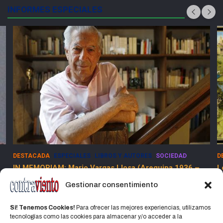
INFORMES ESPECIALES
DESTACADA
ESPECIALES
LIBROS Y AUTORES
SOCIEDAD
D
IN MEMORIAM: Mario Vargas Llosa (Arequipa 1936 –
L
Lima 2025)
Gestionar consentimiento
15 abril, 2025
Jorge Martinez Jorge
Si! Tenemos Cookies!
Para ofrecer las mejores experiencias, utilizamos
tecnologías como las cookies para almacenar y/o acceder a la