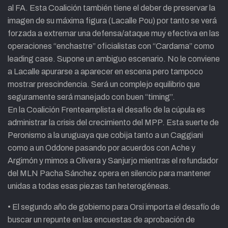
al FA. Esta Coalición también tiene el deber de preservar la
imagen de su máxima figura (Lacalle Pou) por tanto se verá
forzada a extremar una defensa/ataque muy efectiva en las
operaciones “enchastre” oficialistas con “Cardama” como
leading case. Supone un ambiguo escenario. No le conviene
a Lacalle apurarse a aparecer en escena pero tampoco
mostrar prescindencia. Será un complejo equilibrio que
seguramente será manejado con buen “timing”.
En la Coalición Frenteamplista el desafío de la cúpula es
administrar la crisis del crecimiento del MPP. Esta suerte de
Peronismo a la uruguaya que cobija tanto a un Caggiani
como a un Oddone pasando por acuerdos con Ache y
Argimón y mimos a Olivera y Sanjurjo mientras el refundador
del MLN Pacha Sánchez opera en silencio para mantener
unidas a todas esas piezas tan heterogéneas.
• El segundo año de gobierno para Orsi importa el desafío de
buscar un repunte en las encuestas de aprobación de