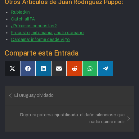
Otros Artículos de Juan Rodríguez Puppo:
Rubietkin
Catch all FA
¿Próximas encuestas?
Procusto, mitomanía y auto coreano
Cardama: informe desde Vigo
Comparte esta Entrada
Compartir
Compartir
Compartir
Compartir
Compartir
Compartir
Compartir
en
en
en
en
en
en
en
X
Facebook
LinkedIn
Email
Reddit
WhatsApp
Telegram
(Twitter)
Navegación
El Uruguay olvidado
de
entradas
Ruptura paterna injustificada: el daño silencioso que
nadie quiere medir