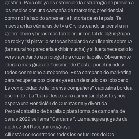
gestión. Para ello ya es ostensible la estrategia de presión a
los medios con una campaña de marketing presidencial
como no ha habido antes en la historia de este país. Te
muestran las cámaras de tv a Orsi pateando un penal a un
golero chino y horas más tarde en un recital de algún grupo
de rock y “si pinta” lo enfocan hablando con licealrs sobre IA
(la natural no parecería exhibir mucha) y si fuera necesario lo
verás ayudando a un cieguito a cruzar la calle. Obviamente
liderará más giras de Turismo “de Casta” por el mundo y
todos con mucho autobombo. Esta campaña de marketing
para recuperar posiciones ya es un desnudo casi obsceno.
La complicidad de la “prensa compañera” capitalina bordea
ese límite . La “barra” les exigirá aumentar el gasto y nos
espera una Rendición de Cuentas muy divertida.
Pero el caballito de batalla o plataforma de campaña de
cara a 2029 se llama “Cardama ”. La maniquea jugada de
ajedrez del Rasputín uruguayo.
Allí están concentrados todos los esfuerzos del Co -