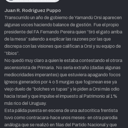
Juan R. Rodríguez Puppo
Transcurrido un año de gobierno de Yamandú Orsi aparecen
algunas voces haciendo balance de gestión. Fue el propio
presidente del FA Fernando Pereira quien “tiró el gato arriba
de la mesa” saliendo a explicar las razones por las que
discrepa con las visiones que califican a Orsi y su equipo de
“tibios”.
No quedó muy claro a quien le estaba contestando el otrora
ascensorista de Primaria. No sería extraño (dadas algunas
mediocridades imperantes) que estuviera apagando focos
ígneos generados por 4 o 5 murgas que fogonean ese ya
viejo duelo de “bolches vs tupas” y le piden a Orsi más odio
hacia Israel y que impulse el impuesto al Patrimonio al 1%
más rico del Uruguay.
Esta pálida puesta en escena de una autocritica frentista
tuvo como contracara-hace unos meses- en otra parodia
análoga que se realizó en filas del Partido Nacional y que