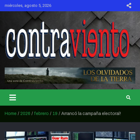
Skip
miércoles, agosto 5, 2026
to
content
CONTRAVIENTO
Home
2026
febrero
19
Arrancó la campaña electoral!