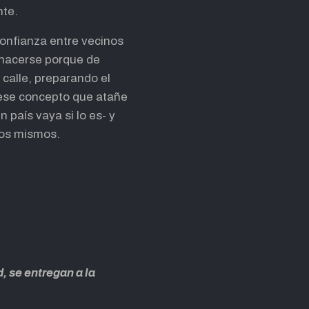
nte.
confianza entre vecinos
 hacerse porque de
 calle, preparando el
 -ese concepto que atañe
 país vaya si lo es- y
ros mismos.
, se entregan a la