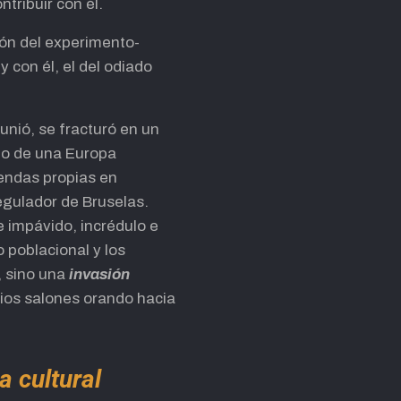
ntribuir con él.
ión del experimento-
y con él, el del odiado
unió, se fracturó en un
ano de una Europa
endas propias en
egulador de Bruselas.
e impávido, incrédulo e
 poblacional y los
l, sino una
invasión
pios salones orando hacia
a cultural