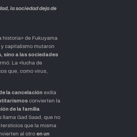
dad, la sociedad deja de
la historia» de Fukuyama
 y capitalismo mutaron
s, sino a las sociedades
formó. La «lucha de
cos que, como virus,
de la cancelación
exilia
ntitarismos
convierten la
ón de la familia
as llama Gad Saad, que no
ntersticios que la misma
vierten al otro
en un