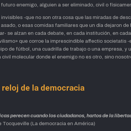
 futuro enemigo, alguien a ser eliminado, civil o físicame
invisibles -que no son otra cosa que las miradas de des
 asado, o esas comidas familiares que un día dejaron de
r- se alzan en cada debate, en cada institución, en cada
vilismo» que corroe la imprescindible affectio societatis
po de fútbol, una cuadrilla de trabajo o una empresa, y un
 civil molecular donde el enemigo no es otro, sino nosot
l reloj de la democracia
as perecen cuando los ciudadanos, hartos de la libertad
de Tocqueville (La democracia en América)