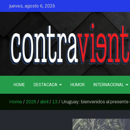
Skip
jueves, agosto 6, 2026
to
content
CONTRAVIENTO
HOME
DESTACADA
HUMOR
INTERNACIONAL
Home
2025
abril
13
Uruguay: bienvenidos al presente d