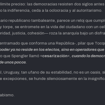
ímite preciso: las democracias resisten dos siglos antes 
 la indiferencia, ceda a la oclocracia y al autoritarismo.
ario republicano tambaleante, parece un reloj que cumple 
y torpe, se entromete en la vida del ciudadano con un cel
idad, justicia, cohesión— roza la anarquía bajo un disfr
e entramado que conforma una República-, pilar que Tocq
 poder ya no reside en los electos, sino en operadores qu
 lo que Spengler llamó «
cesarización
«,
cuando la democr
 de unos pocos
.
, Uruguay, tan ufano de su estabilidad, no es un oasis, si
e excepciones, se hunde silenciosamente en la insignif
 abismo.