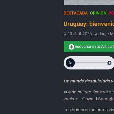
DESTACADA
OPINIÓN
PO
Uruguay: bienvenid
13 abril, 2025
Jorge M
Escuchar este Artícul
Un mundo desquiciado y 
«
Cada cultura tiene un al
vacía
.» – Oswald Spengle
Los hombres solemos vivi