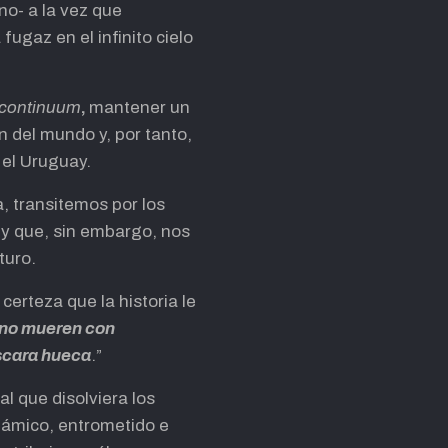
no- a la vez que
gaz en el infinito cielo
continuum
,
mantener un
n del mundo y, por tanto,
 el Uruguay.
, transitemos por los
 y que, sin embargo, nos
turo.
certeza que la historia le
s no mueren con
áscara hueca
.”
l que disolviera los
gámico, entrometido e