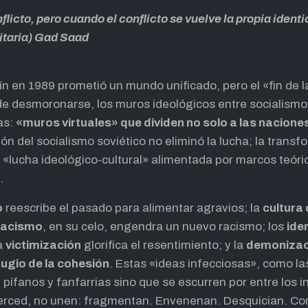
licto, pero cuando el conflicto se vuelve la propia identi
itaria) Gad Saad
lín en 1989 prometió un mundo unificado, pero el «fin de 
de desmoronarse, los muros ideológicos entre socialismo
as:
«muros virtuales» que dividen no solo a las nacione
ión del socialismo soviético no eliminó la lucha; la trans
 «lucha ideológico-cultural» alimentada por marcos teóri
.
o
reescribe el pasado para alimentar agravios; la
cultura 
racismo
, en su celo, engendra un nuevo racismo; los
ide
la
victimización
glorifica el resentimiento; y la
demonizaci
fugio de la cohesión
. Estas «ideas infecciosas», como l
 pífanos y fanfarrias sino que se escurren por entre los i
erced, no unen: fragmentan. Envenenan. Desquician. Con