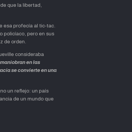
de que la libertad,
esa profecía al tic-tac.
o policíaco, pero en sus
az de orden.
ueville consideraba
e maniobran en las
acia se convierte en una
no un reflejo: un país
icancia de un mundo que