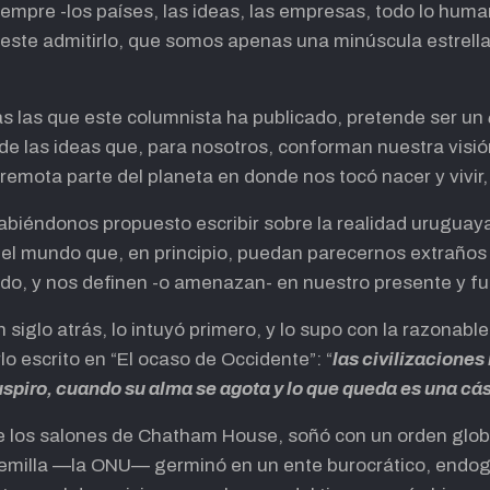
iempre -los países, las ideas, las empresas, todo lo huma
te admitirlo, que somos apenas una minúscula estrella fu
s las que este columnista ha publicado, pretende ser un
de las ideas que, para nosotros, conforman nuestra visió
remota parte del planeta en donde nos tocó nacer y vivir,
habiéndonos propuesto escribir sobre la realidad uruguaya
 del mundo que, en principio, puedan parecernos extraños
do, y nos definen -o amenazan- en nuestro presente y fu
siglo atrás, lo intuyó primero, y lo supo con la razonable 
o escrito en “El ocaso de Occidente”: “
las civilizacione
uspiro, cuando su alma se agota y lo que queda es una c
 los salones de Chatham House, soñó con un orden globa
semilla —la ONU— germinó en un ente burocrático, endo