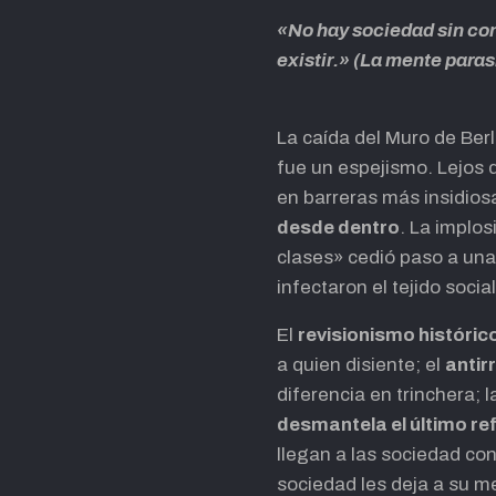
«
No hay sociedad sin conf
existir
.» (La mente paras
La caída del Muro de Ber
fue un espejismo. Lejos 
en barreras más insidios
desde dentro
. La implos
clases» cedió paso a una
infectaron el tejido social
El
revisionismo históric
a quien disiente; el
antir
diferencia en trinchera; 
desmantela el último re
llegan a las sociedad con
sociedad les deja a su m