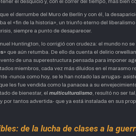
ener el desquicio y, con el correr del tiempo, más bien co
ue el derrumbe del Muro de Berlín y con él, la desaparic
 el «fin de la historia», un triunfo eterno del liberalismo 
crisis, siempre a punto de desaparecer.
uel Huntington, lo corrigió con crudeza: el mundo no se 
es
» que aún retumba. De ello da cuenta el delirio orwelli
invento de una superestructura pensada para imponer ag
stados miembros, cada vez más diluidos en el marasmo r
ente -nunca como hoy, se le han notado las arrugas- asist
 que les fue vendida como la panacea a su envejecimiento
tado de bienestar, el
multiculturalismo
, resultó no ser ta
y por tantos advertida- que ya está instalada en sus pro
bles: de la lucha de clases a la guerr