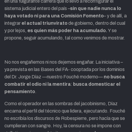
en una fulgurante carrera que lo llevó a reconfigurar el
sistema judicial entero del país –
sin que nadie nunca lo
haya votado ni para una Comisión Fomento
– y de allí, a
integrar
el actual triunvirato
de gobierno, dentro del cual
y por lejos,
es quien más poder ha acumulado.
Y se
propone, seguir acumulando, tal como venimos de mostrar.
No nos engañemos ni nos dejemos engañar. La iniciativa –
ya prevista en las Bases del FA- cooptada por los dominios
del Dr. Jorge Díaz —nuestro Fouché moderno—
no busca
combatir el odio ni la mentira
:
busca domesticar el
pensamiento
.
Como el operador en las sombras del jacobinismo, Díaz
encarna el perfil del técnico que lidera, ejecutando. Fouché
no escribía los discursos de Robespierre, pero hacía que se
cumplieran con sangre. Hoy, la censura no se impone con