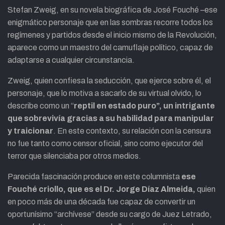
Stefan Zweig, en su novela biográfica de José Fouché –ese
enigmático personaje que en las sombras recorre todos los
regímenes y partidos desde el inicio mismo de la Revolución,
aparece como un maestro del camuflaje político, capaz de
adaptarse a cualquier circunstancia.
Zweig, quien confiesa la seducción, que ejerce sobre él, el
personaje, que lo motiva a sacarlo de su virtual olvido, lo
describe como un “
reptil en estado puro”, un intrigante
que sobrevivía gracias a su habilidad para manipular
y traicionar
. En este contexto, su relación con la censura
no fue tanto como censor oficial, sino como ejecutor del
terror que silenciaba por otros medios.
Parecida fascinación produce en este columnista
ese
Fouché criollo, que es el Dr. Jorge Díaz Almeida,
quien
en poco más de una década fue capaz de convertir un
oportunísimo “archívese” desde su cargo de Juez Letrado,