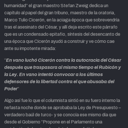
humanidad” el gran maestro Stefan Zweig dedica un
capítulo al papel del gran tribuno, maestro de la oratoria,
Marco Tulio Cicerón, en la aciaga época que sobrevendría
tras el asesinato del César, y allí deja escrito este párrafo
que es un condensado epitafio, síntesis del desencanto de
una época que Cicerón ayudó a construir y ve cómo cae
ante su impotente mirada:
“
En vano luchó Cicerón contra la autocracia del César
después que traspasara al mismo tiempo el Rubicón y
la Ley. En vano intentó convocar a los últimos
defensores de la libertad contra el que abusaba del
Poder
”
Algo así fue lo que el columnista sintió en su fuero interno la
nefasta noche donde se aprobaba la Ley de Presupuesto –
verdadero baúl de turco- y se conocía ese mismo día que
desde el Gobierno “Propone en el Parlamento una