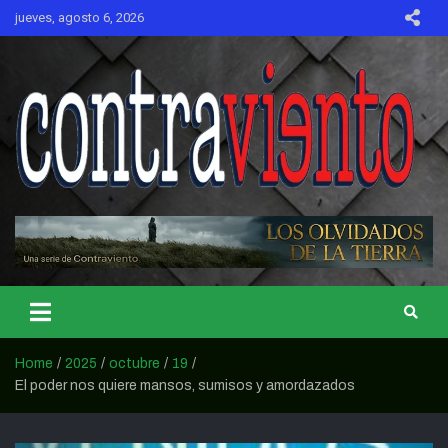
Skip
jueves, agosto 6, 2026
to
content
CONTRAVIENTO
Home
2025
octubre
19
El poder nos quiere mansos, sumisos y amordazados