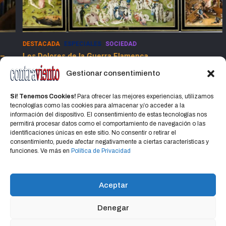
DESTACADA
ESPECIALES
SOCIEDAD
E
Los Dolores de la Guerra Flamenca
5
13 marzo, 2025
Jorge Martinez Jorge
Gestionar consentimiento
Si! Tenemos Cookies!
Para ofrecer las mejores experiencias, utilizamos
tecnologías como las cookies para almacenar y/o acceder a la
información del dispositivo. El consentimiento de estas tecnologías nos
permitirá procesar datos como el comportamiento de navegación o las
identificaciones únicas en este sitio. No consentir o retirar el
consentimiento, puede afectar negativamente a ciertas características y
Home
Política de privacidad
CONTACTO
funciones. Ve más en
Política de Privacidad
Política de cookies (UE)
Aceptar
Denegar
Copyright © 2026
CONTRAVIENTO
Política de privacidad