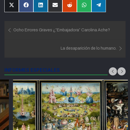
Compartir
Compartir
Compartir
Compartir
Compartir
Compartir
Compartir
en
en
en
en
en
en
en
X
Facebook
LinkedIn
Email
Reddit
WhatsApp
Telegram
(Twitter)
Navegación
Ocho Errores Graves ¿”Embajadora” Carolina Ache?
de
entradas
La desaparición de lo humano.
INFORMES ESPECIALES