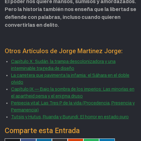
El poder nos quiere mansos, sumisos y amordazados.
Pero la historia también nos enseña que la libertad se
defiende con palabras, incluso cuando quieren
convertirlas en delito.
Otros Artículos de Jorge Martinez Jorge:
Capítulo X: Sudán, la trampa descolonizadora y una
interminable tragedia de diseño
La carretera que pavimenta la infamia: el Sáhara en el doble
olvido
Capítulo IX — Bajo la sombra de los imperios: Las minorías en
el apartheid persa y el enigma druso
Peripecia vital: Las Tres P de la vida (Procedencia, Presencia y
Permanencia)
Tutsis y Hutus, Ruanda y Burundi: El horror en estado puro
Comparte esta Entrada