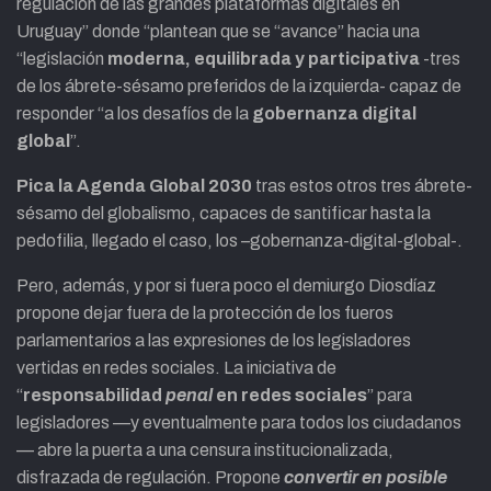
regulación de las grandes plataformas digitales en
Uruguay” donde “plantean que se “avance” hacia una
“legislación
moderna, equilibrada y participativa
-tres
de los ábrete-sésamo preferidos de la izquierda- capaz de
responder “a los desafíos de la
gobernanza digital
global
”.
Pica la Agenda Global 2030
tras estos otros tres ábrete-
sésamo del globalismo, capaces de santificar hasta la
pedofilia, llegado el caso, los –gobernanza-digital-global-.
Pero, además, y por si fuera poco el demiurgo Diosdíaz
propone dejar fuera de la protección de los fueros
parlamentarios a las expresiones de los legisladores
vertidas en redes sociales. La iniciativa de
“
responsabilidad
penal
en redes sociales
” para
legisladores —y eventualmente para todos los ciudadanos
— abre la puerta a una censura institucionalizada,
disfrazada de regulación. Propone
convertir en posible