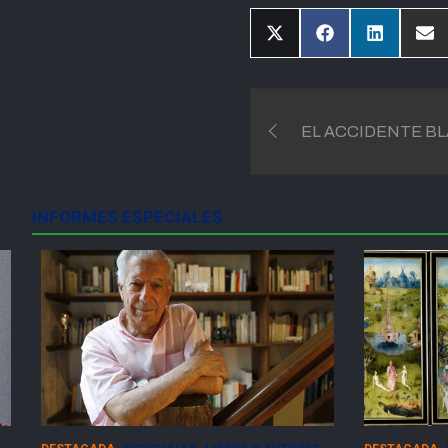
Compartir
Compartir
Compartir
Com
en
en
en
en
X
Facebook
LinkedIn
Ema
(Twitter)
Navegación
EL ACCIDENTE BL
de
entradas
INFORMES ESPECIALES