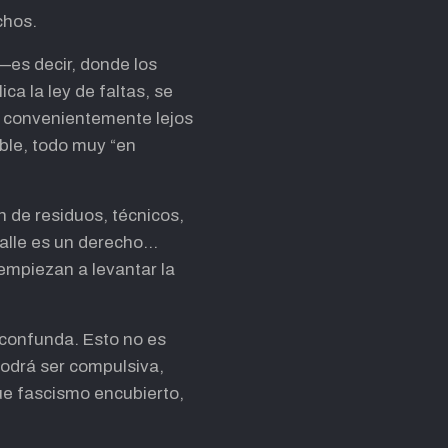
chos.
 —es decir, donde los
ca la ley de faltas, se
, convenientemente lejos
ible, todo muy “en
 de residuos, técnicos,
 calle es un derecho…
empiezan a levantar la
e confunda. Esto no es
podrá ser compulsiva,
que fascismo encubierto,