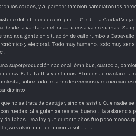
ron los cargos, y al parecer también cambiaron los dere
isterio del Interior decidió que de Cordón a Ciudad Vieja
a desde la ventana del bar— la cosa ya no va más. Se apli
traslada gente en situación de calle rumbo a Casavalle
gastronómico y electoral. Todo muy humano, todo muy sens
s”.
 una superproducción nacional: ómnibus, custodia, camión
mberos. Falta Netflix y estamos. El mensaje es claro: la
molesta, sobre todo, cuando los vecinos y comerciantes 
ar distinto.
que no se trata de castigar, sino de asistir. Que nadie s
 con ruedas. Si alguien se resiste, bueno… la asistencia 
 ley de faltas. Una ley que durante años fue poco menos 
te, se volvió una herramienta solidaria.