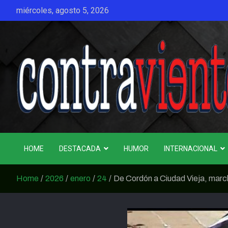
Skip
miércoles, agosto 5, 2026
to
content
CONTRAVIENTO
HOME
DESTACADA
HUMOR
INTERNACIONAL
Home
2026
enero
24
De Cordón a Ciudad Vieja, march