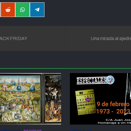
partir
Compartir
Compartir
Compartir
en
en
en
il
Reddit
WhatsApp
Telegram
ACK FRIDAY
Una mirada al ajedr