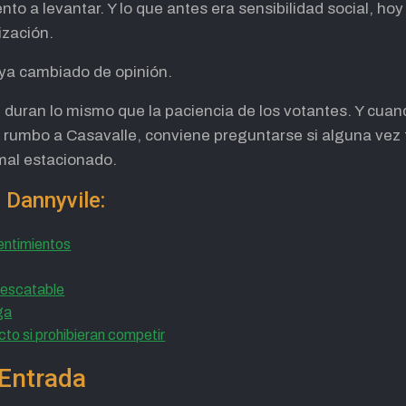
o a levantar. Y lo que antes era sensibilidad social, ho
lización.
aya cambiado de opinión.
 duran lo mismo que la paciencia de los votantes. Y cua
al rumbo a Casavalle, conviene preguntarse si alguna vez
mal estacionado.
 Dannyvile:
sentimientos
 rescatable
ga
cto si prohibieran competir
Entrada