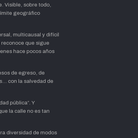
e. Visible, sobre todo,
límite geográfico
al, multicausal y difícil
se reconoce que sigue
uienes hace pocos años
esos de egreso, de
es… con la salvedad de
dad pública”. Y
e la calle no es tan
 era diversidad de modos