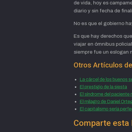
de vida, hoy es campament
diario y sin fecha de fina
No es que el gobierno h
Es que hay derechos que
viajar en ómnibus polici
siempre fue un eslogan 
Otros Artículos de
La cárcel de los buenos 
El prestigio de la siesta
El síndrome del paciente
El milagro de Daniel Orte
El capitalismo sería perfe
Comparte esta 