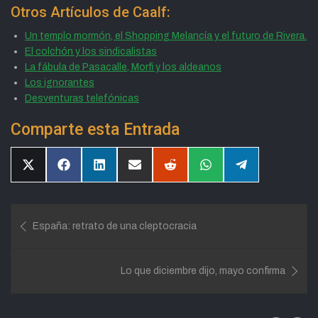
Otros Artículos de Caalf:
Un templo mormón, el Shopping Melancía y el futuro de Rivera.
El colchón y los sindicalistas
La fábula de Pasacalle, Morfi y los aldeanos
Los ignorantes
Desventuras telefónicas
Comparte esta Entrada
Compartir
Compartir
Compartir
Compartir
Compartir
Compartir
Compartir
en
en
en
en
en
en
en
X
Facebook
LinkedIn
Email
Reddit
WhatsApp
Telegram
(Twitter)
Navegación
España: retrato de una cleptocracia
de
entradas
Lo que diciembre dijo, mayo confirma