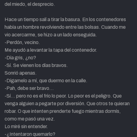
del miedo, el desprecio.
Hace un tiempo salí a tirar la basura. En los contenedores
había un hombre revolviendo entre las bolsas. Cuando me
vio acercarme, se hizo a un lado enseguida.
-Perdón, vecino.
Me ayudó a levantar la tapa del contenedor.
-Día gris, ¿no?
-Sí. Se vienen los días bravos.
Sonrió apenas.
-Dígamelo a mí, que duermo en la calle.
-Pah, debe ser bravo…
-Sí… pero no es el frío lo peor. Lo peor es el peligro. Que
venga alguien a pegarte por diversión. Que otros te quieran
robar. O que intenten prenderte fuego mientras dormís,
como me pasó una vez.
Lo miré sin entender.
-¿Intentaron quemarlo?