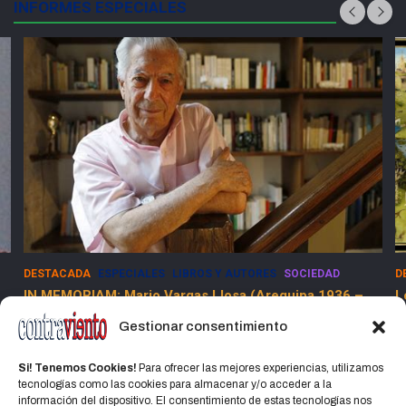
INFORMES ESPECIALES
ACADA
ESPECIALES
LIBROS Y AUTORES
SOCIEDAD
DESTACADA
EMORIAM: Mario Vargas Llosa (Arequipa 1936 –
Los Dolor
 2025)
13 marzo
Gestionar consentimiento
abril, 2025
Jorge Martinez Jorge
Si! Tenemos Cookies!
Para ofrecer las mejores experiencias, utilizamos
tecnologías como las cookies para almacenar y/o acceder a la
información del dispositivo. El consentimiento de estas tecnologías nos