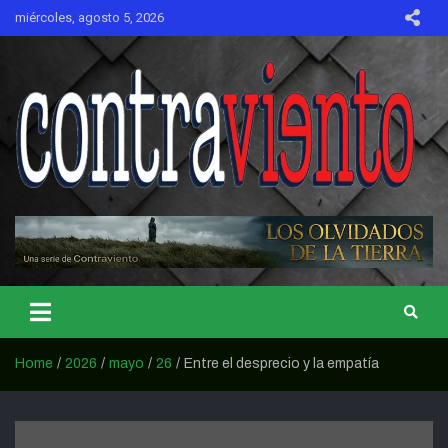
Skip
miércoles, agosto 5, 2026
to
content
CONTRAVIENTO
Home
2026
mayo
26
Entre el desprecio y la empatía