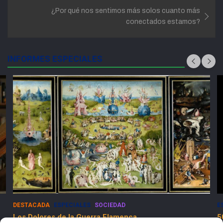
¿Por qué nos sentimos más solos cuanto más
conectados estamos?
INFORMES ESPECIALES
DESTACADA
ESPECIALES
SOCIEDAD
E
Los Dolores de la Guerra Flamenca
5