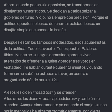
Ahora, cuando pasan a la oposición, se transforman en
dibujantes humorísticos. Se dedican a caricaturizar al
gobierno de turno. Y ojo, no siempre con precisión. Porque el
político opositor no busca describir la realidad: busca un
dibujito simple que apenas la insinúe.
Después están los famosos moderados, esos acuarelistas
de la política. Todo suavecito. Tonos pastel. Palabras
tibias. Nunca se la juegan demasiado porque viven
aterrados de ofender a alguien y perder tres votos en
Vichadero. Te hablan durante cuarenta minutos y cuando
terminan no sabés si estaban a favor, en contra o
preguntando dónde para el 121.
A esos les dicen «rosaditos» y se ofenden.
A los otros les dicen «focas aplaudidoras» y también se
ofenden. Aunque sinceramente yo entiendo el enojo: a unos
por lo menos los bautizaron cromáticamente, con cierta