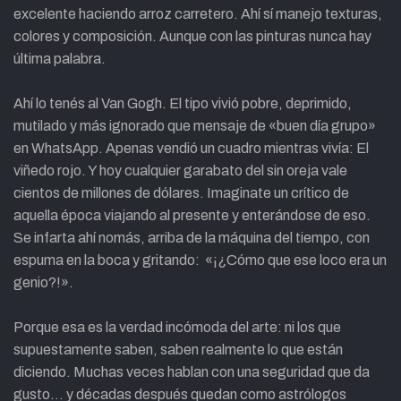
excelente haciendo arroz carretero. Ahí sí manejo texturas,
colores y composición. Aunque con las pinturas nunca hay
última palabra.
Ahí lo tenés al Van Gogh. El tipo vivió pobre, deprimido,
mutilado y más ignorado que mensaje de «buen día grupo»
en WhatsApp. Apenas vendió un cuadro mientras vivía: El
viñedo rojo. Y hoy cualquier garabato del sin oreja vale
cientos de millones de dólares. Imaginate un crítico de
aquella época viajando al presente y enterándose de eso.
Se infarta ahí nomás, arriba de la máquina del tiempo, con
espuma en la boca y gritando: «¡¿Cómo que ese loco era un
genio?!».
Porque esa es la verdad incómoda del arte: ni los que
supuestamente saben, saben realmente lo que están
diciendo. Muchas veces hablan con una seguridad que da
gusto… y décadas después quedan como astrólogos