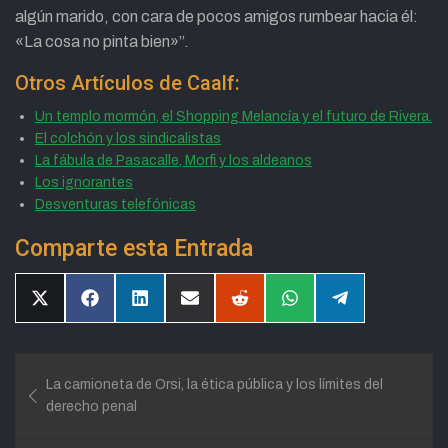
algún marido, con cara de pocos amigos rumbear hacia él:
«La cosa no pinta bien»”.
Otros Artículos de Caalf:
Un templo mormón, el Shopping Melancía y el futuro de Rivera.
El colchón y los sindicalistas
La fábula de Pasacalle, Morfi y los aldeanos
Los ignorantes
Desventuras telefónicas
Comparte esta Entrada
Compartir
Compartir
Compartir
Compartir
Compartir
Compartir
Compartir
en
en
en
en
en
en
en
X
Facebook
LinkedIn
Email
Reddit
WhatsApp
Telegram
(Twitter)
Navegación
La camioneta de Orsi, la ética pública y los límites del
de
derecho penal
entradas