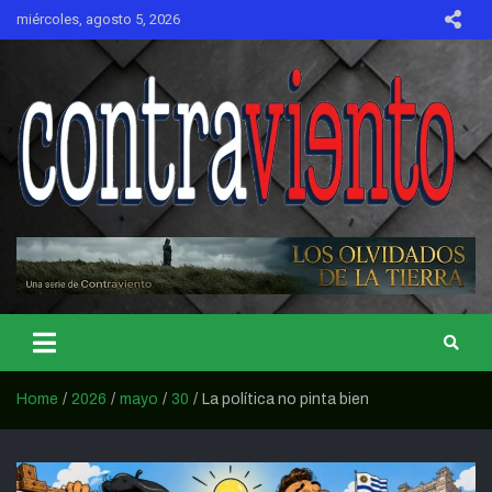
Skip
miércoles, agosto 5, 2026
to
content
CONTRAVIENTO
Home
2026
mayo
30
La política no pinta bien