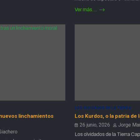
Ver más...
LOS OLVIDADOS DE LA TIERRA
 nuevos linchamientos
Los Kurdos, o la patria de 
26 junio, 2026
Jorge Mar
Giachero
Los olvidados de la Tierra Cap