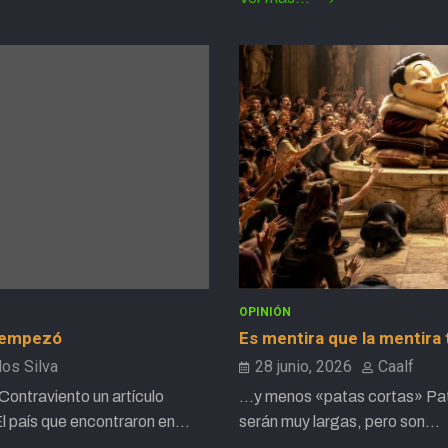
OPINIÓN
a empezó
Es mentira que la mentira
los Silva
28 junio, 2026
Caalf
 Contraviento un artículo
…y menos «patas cortas» Patas
l país que encontraron en…
serán muy largas, pero son…