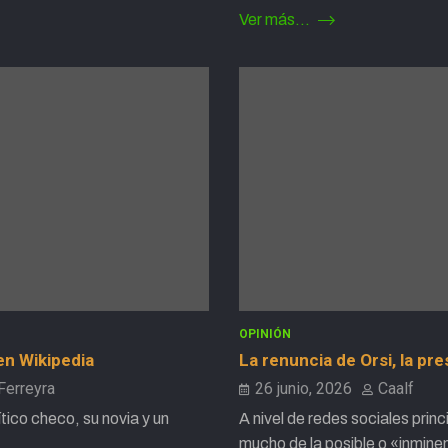
Ver más...
OPINIÓN
en Wikipedia
La renuncia de Orsi, la pre
Ferreyra
26 junio, 2026
Caalf
ítico checo, su novia y un
A nivel de redes sociales prin
mucho de la posible o «inmin