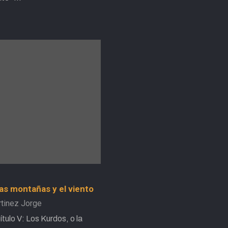
las montañas y el viento
tinez Jorge
ítulo V: Los Kurdos, o la