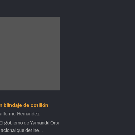
blindaje de cotillón
uillermo Hernández
El gobierno de Yamandú Orsi
cacional que define…