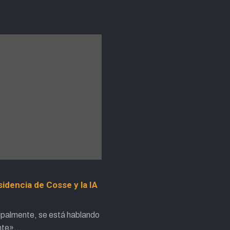
sidencia de Cosse y la IA
cipalmente, se está hablando
ente»…