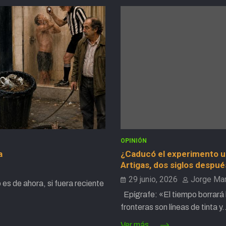
OPINIÓN
a
¿Caducó el experimento 
Artigas, dos siglos despué
29 junio, 2026
Jorge Mar
 es de ahora, si fuera reciente
Epígrafe: «El tiempo borrará l
fronteras son líneas de tinta 
Ver más...