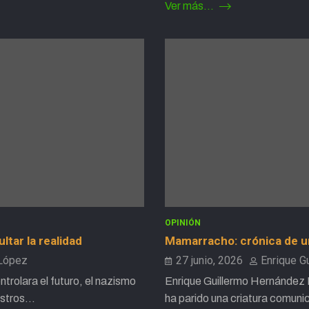
Ver más...
OPINIÓN
ltar la realidad
Mamarracho: crónica de un 
 López
27 junio, 2026
Enrique G
ontrolara el futuro, el nazismo
Enrique Guillermo Hernández 
estros…
ha parido una criatura comuni