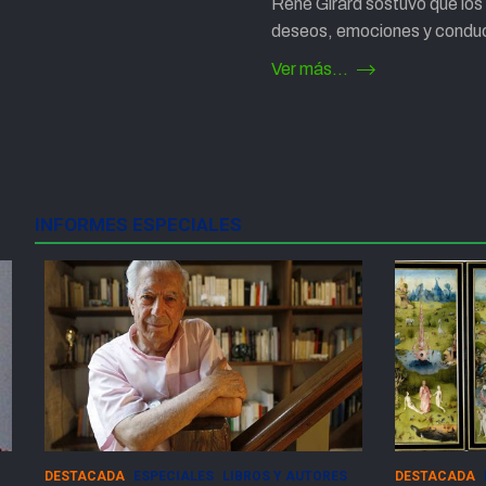
René Girard sostuvo que lo
deseos, emociones y condu
Ver más...
Paginación
de
entradas
INFORMES ESPECIALES
DESTACADA
ESPECIALES
SOCIEDAD
ESPECIALES