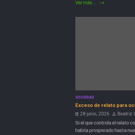
Ver más...
SOCIEDAD
Exceso de relato para ocu
28 junio, 2026
Beatriz
Si el que controla el relato c
habría prosperado hasta nu