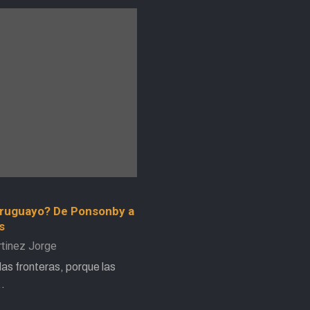
uruguayo? De Ponsonby a
s
tinez Jorge
as fronteras, porque las
y…