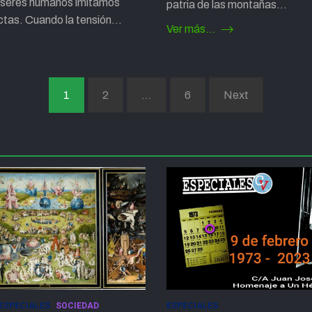
s seres humanos imitamos
patria de las montañas…
ctas. Cuando la tensión…
Ver más...
1
2
…
6
Next
ESPECIALES