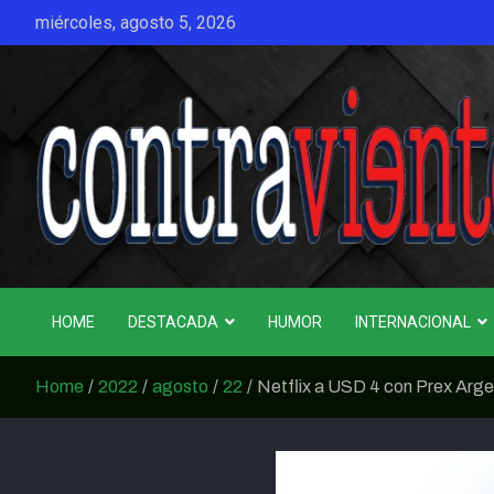
Skip
miércoles, agosto 5, 2026
to
content
CONTRAVIENTO
HOME
DESTACADA
HUMOR
INTERNACIONAL
Home
2022
agosto
22
Netflix a USD 4 con Prex Arg