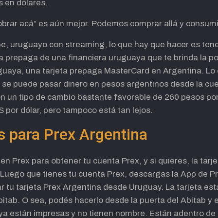
s en dólares.
 cobrar acá” es aún mejor. Podemos comprar allá y consumi
ibe, uruguayo con streaming, lo que hay que hacer es tene
ta prepaga de una financiera uruguaya que te brinda la po
uguaya, una tarjeta prepaga MasterCard en Argentina. Lo
 se puede pasar dinero en pesos argentinos desde la cu
 un tipo de cambio bastante favorable de 260 pesos por d
 por dólar, pero tampoco está tan lejos.
s para Prex Argentina
 en Prex para obtener tu cuenta Prex, y si quieres, la ta
. Luego que tienes tu cuenta Prex, descargas la App de Pr
tar tu tarjeta Prex Argentina desde Uruguay. La tarjeta est
tab. O sea, podés hacerlo desde la puerta del Abitab y e
 ya están impresas y no tienen nombre. Están adentro de